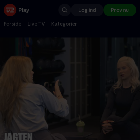
Log ind
Prøv nu
Forside
Live TV
Kategorier