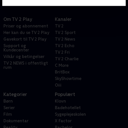
Om TV 2 Play
Kanaler
Priser og abonnement
TV 2
Her kan du se TV 2 Play
TV 2 Sport
Gavekort til TV 2 Play
TV 2 News
Support og
TV 2 Echo
Kundecenter
TV 2 Fri
Vilkår og betingelser
TV 2 Charlie
TV 2 NEWS i offentligt
C More
rum
BritBox
SkyShowtime
Oiii
Kategorier
Populært
Børn
Klovn
Serier
Badehotellet
Film
Sygeplejeskolen
Dokumentar
X Factor
Reality
Bachelor