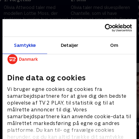
Olivia Attwood taler med
Olivia taler med skuespilleren
modellen Lottie Moss, der
Chantelle, som vil have
forklarer, hvordan hun nærmest
fremhævet sine smilehuller og
døde, da hun tog Ozempic for
skolelæreren Aisha, som vil
at tabe sig.
have fjernet fedt i kinderne.
26. august 2025 • 46 min
2. september 2025 • 45 min
Samtykke
Detaljer
Om
Andre så også
Dine data og cookies
Vi bruger egne cookies og cookies fra
samarbejdspartnere for at give dig den bedste
oplevelse af TV 2 PLAY, til statistik og til at
målrette annoncer til dig. Vores
samarbejdspartnere kan anvende cookie-data til
målrettet markedsføring på egne og andres
Rig på sex
Smuk som m
platforme. Du kan til- og fravælge cookies
Dokumentar • 3 sæsoner
Dokumentar • 1
herunder, og du kan altid trække dit samtykke