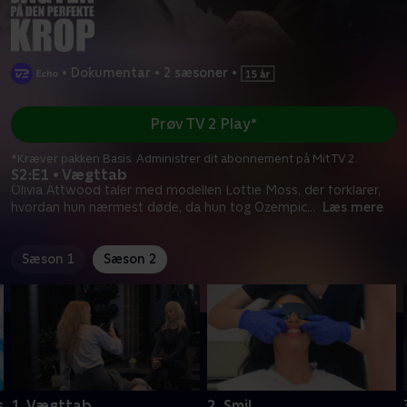
•
Dokumentar
•
2 sæsoner
•
Prøv TV 2 Play*
*Kræver pakken Basis. Administrer dit abonnement på Mit TV 2.
S2:E1 • Vægttab
Olivia Attwood taler med modellen Lottie Moss, der forklarer,
hvordan hun nærmest døde, da hun tog Ozempic
...
Læs mere
Sæson 1
Sæson 2
s
1. Vægttab
2. Smil