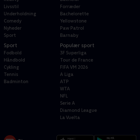
Livsstil
Forræder
Underholdning
Bachelorette
Comedy
Yellowstone
Nyheder
Paw Patrol
Sport
Barnaby
Sport
Populær sport
Fodbold
3F Superliga
Håndbold
Tour de France
Cykling
FIFA VM 2026
Tennis
A Liga
Badminton
ATP
WTA
NFL
Serie A
Diamond League
La Vuelta