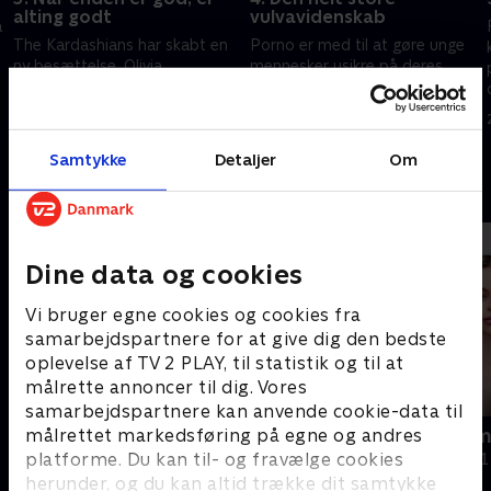
alting godt
vulvavidenskab
å
The Kardashians har skabt en
Porno er med til at gøre unge
ny besættelse. Olivia
mennesker usikre på deres
undersøger, hvor meget vi er
udseende. Det gælder også
villige til at betale for at opnå
'den perfekte vagina', men hvad
det, vi tror, er den perfekte
går det ud på?
14. august 2024 • 46 min
21. august 2024 • 46 min
bagdel.
Samtykke
Detaljer
Om
Andre så også
Dine data og cookies
Vi bruger egne cookies og cookies fra
samarbejdspartnere for at give dig den bedste
oplevelse af TV 2 PLAY, til statistik og til at
målrette annoncer til dig. Vores
samarbejdspartnere kan anvende cookie-data til
målrettet markedsføring på egne og andres
Rig på sex
Smuk som m
platforme. Du kan til- og fravælge cookies
Dokumentar • 3 sæsoner
Dokumentar • 1
herunder, og du kan altid trække dit samtykke