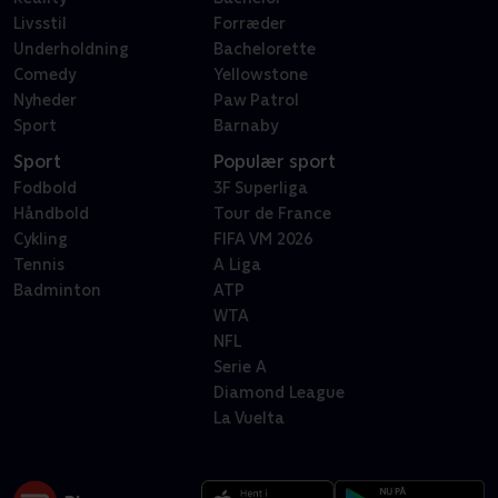
Livsstil
Forræder
Underholdning
Bachelorette
Comedy
Yellowstone
Nyheder
Paw Patrol
Sport
Barnaby
Sport
Populær sport
Fodbold
3F Superliga
Håndbold
Tour de France
Cykling
FIFA VM 2026
Tennis
A Liga
Badminton
ATP
WTA
NFL
Serie A
Diamond League
La Vuelta