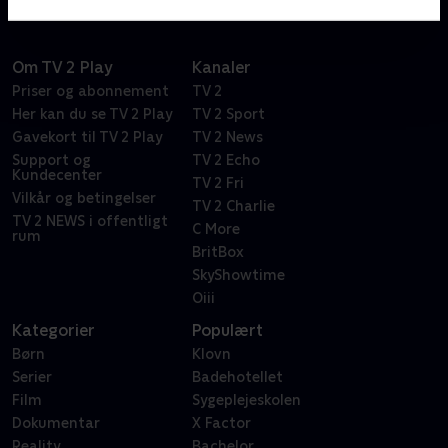
Om TV 2 Play
Kanaler
Priser og abonnement
TV 2
Her kan du se TV 2 Play
TV 2 Sport
Gavekort til TV 2 Play
TV 2 News
Support og
TV 2 Echo
Kundecenter
TV 2 Fri
Vilkår og betingelser
TV 2 Charlie
TV 2 NEWS i offentligt
C More
rum
BritBox
SkyShowtime
Oiii
Kategorier
Populært
Børn
Klovn
Serier
Badehotellet
Film
Sygeplejeskolen
Dokumentar
X Factor
Reality
Bachelor