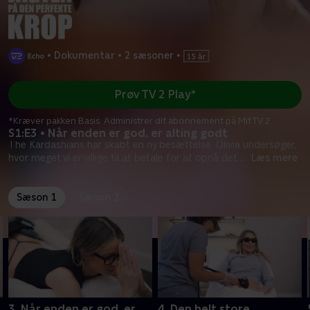
•
Dokumentar
•
2 sæsoner
•
Prøv TV 2 Play*
*Kræver pakken Basis. Administrer dit abonnement på Mit TV 2.
S1:E3 • Når enden er god, er alting godt
The Kardashians har skabt en ny besættelse. Olivia undersøger,
hvor meget vi er villige til at betale for at opnå det,
...
Læs mere
Sæson 1
Sæson 2
3. Når enden er god, er
4. Den helt store