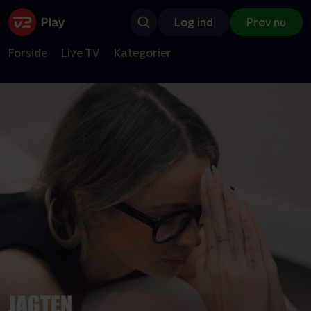
Log ind
Prøv nu
Forside
Live TV
Kategorier