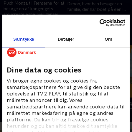
Puch Monza til Færøerne for at
Dimon, hvor han besøger en
besøge en af kongerigets
familie, der har boet på øen i
smukkeste egne. Her genser
otte generationer. Her smager
22. december 2020 • 40 min
han ekskæresten Elin, og det
han fermenterede fåretarme.
10. december 2020 • 40 min
bringer minder frem.
Andre så også
Samtykke
Detaljer
Om
Dine data og cookies
Vi bruger egne cookies og cookies fra
samarbejdspartnere for at give dig den bedste
oplevelse af TV 2 PLAY, til statistik og til at
målrette annoncer til dig. Vores
Ingemann, Fyn & Lolland-Falster
Ingemann o
samarbejdspartnere kan anvende cookie-data til
Rejser & Eventyr • 1 sæsoner
Rejser & Eventy
målrettet markedsføring på egne og andres
platforme. Du kan til- og fravælge cookies
herunder, og du kan altid trække dit samtykke