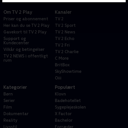
Om TV 2 Play
Kanaler
Priser og abonnement
TV 2
Her kan du se TV 2 Play
TV 2 Sport
Gavekort til TV 2 Play
TV 2 News
Support og
TV 2 Echo
Kundecenter
TV 2 Fri
Vilkår og betingelser
TV 2 Charlie
TV 2 NEWS i offentligt
C More
rum
BritBox
SkyShowtime
Oiii
Kategorier
Populært
Børn
Klovn
Serier
Badehotellet
Film
Sygeplejeskolen
Dokumentar
X Factor
Reality
Bachelor
Livsstil
Forræder