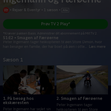
•
Rejser & Eventyr
•
1 sæson
•
Prøv TV 2 Play*
*Kræver pakken Basis. Administrer dit abonnement på Mit TV 2.
S1:E2 • Smagen af Færøerne
Peter Ingemann tager helikopteren til øen Store Dimon, hvor
han besøger en familie, der har boet på øen i otte
...
Læs mere
Sæson 1
1. På besøg hos
2. Smagen af Færøerne
ekskæresten
Peter Ingemann tager
Peter Ingemann har sejlet sin
helikopteren til øen Store