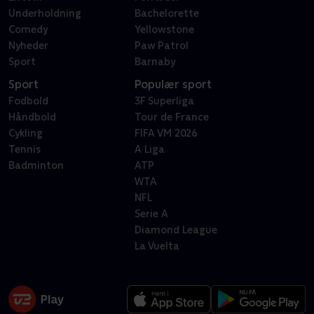
Underholdning
Bachelorette
Comedy
Yellowstone
Nyheder
Paw Patrol
Sport
Barnaby
Sport
Populær sport
Fodbold
3F Superliga
Håndbold
Tour de France
Cykling
FIFA VM 2026
Tennis
A Liga
Badminton
ATP
WTA
NFL
Serie A
Diamond League
La Vuelta