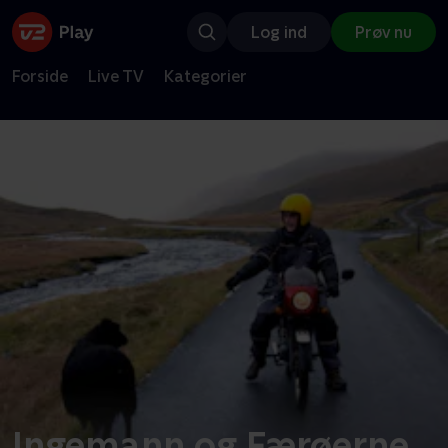
Log ind
Prøv nu
Forside
Live TV
Kategorier
Ingemann og Færøerne