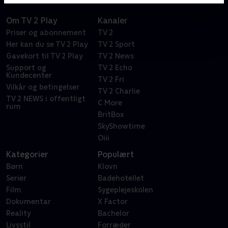
Om TV 2 Play
Kanaler
Priser og abonnement
TV 2
Her kan du se TV 2 Play
TV 2 Sport
Gavekort til TV 2 Play
TV 2 News
Support og
TV 2 Echo
Kundecenter
TV 2 Fri
Vilkår og betingelser
TV 2 Charlie
TV 2 NEWS i offentligt
C More
rum
BritBox
SkyShowtime
Oiii
Kategorier
Populært
Børn
Klovn
Serier
Badehotellet
Film
Sygeplejeskolen
Dokumentar
X Factor
Reality
Bachelor
Livsstil
Forræder