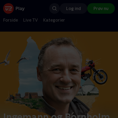
Log ind
Prøv nu
Forside
Live TV
Kategorier
Ingemann og Bornholm