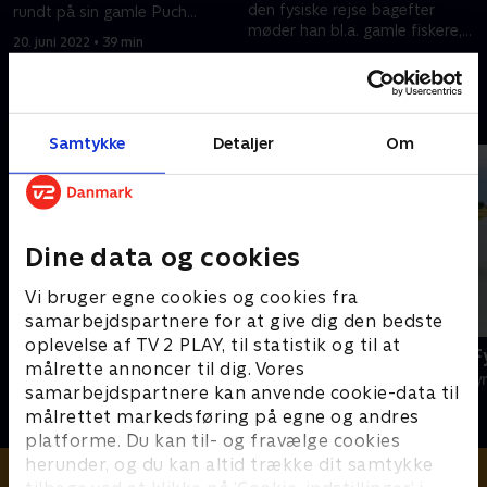
den fysiske rejse bagefter
rundt på sin gamle Puch
møder han bl.a. gamle fiskere,
Monza. Der er højt humør på
20. juni 2022 • 39 min
en guldsmed og nogle modige
første etape, fra Rønne til
20. juni 2022 • 39 min
teenagere.
Allinge.
Andre så også
Samtykke
Detaljer
Om
Dine data og cookies
Vi bruger egne cookies og cookies fra
samarbejdspartnere for at give dig den bedste
oplevelse af TV 2 PLAY, til statistik og til at
Ingemann og Færøerne
Ingemann, Fy
målrette annoncer til dig. Vores
Rejser & Eventyr • 1 sæsoner
Rejser & Eventy
samarbejdspartnere kan anvende cookie-data til
målrettet markedsføring på egne og andres
platforme. Du kan til- og fravælge cookies
herunder, og du kan altid trække dit samtykke