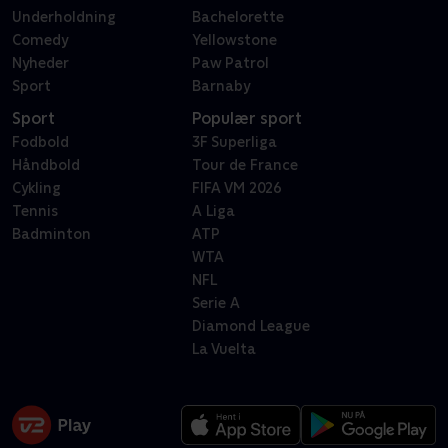
Underholdning
Bachelorette
Comedy
Yellowstone
Nyheder
Paw Patrol
Sport
Barnaby
Sport
Populær sport
Fodbold
3F Superliga
Håndbold
Tour de France
Cykling
FIFA VM 2026
Tennis
A Liga
Badminton
ATP
WTA
NFL
Serie A
Diamond League
La Vuelta