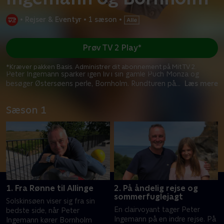
•
Rejser & Eventyr
•
1 sæson
•
Prøv TV 2 Play*
*Kræver pakken Basis. Administrer dit abonnement på Mit TV 2.
Peter Ingemann sparker igen liv i sin gamle Puch Monza og
besøger Østersøens perle, Bornholm. Rundturen på
...
Læs mere
Sæson 1
1. Fra Rønne til Allinge
2. På åndelig rejse og
sommerfuglejagt
Solskinsøen viser sig fra sin
En clairvoyant tager Peter
bedste side, når Peter
Ingemann på en indre rejse. På
Ingemann kører Bornholm