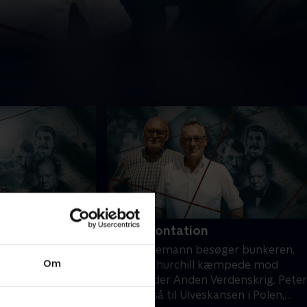
6. Konfrontation
 Alperne, hvor
Peter Ingemann besøger bunkeren,
Om
erhus. Han
hvorfra Churchill kæmpede mod
der, hvorfra den
Hitler under Anden Verdenskrig. Peter
nogle af sine mest
tager også til Ulveskansen i Polen,