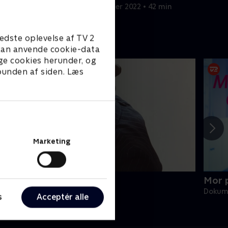
lutninger.
hvor et attentat er tæt på at slå
2 min
1. december 2022 • 42 min
Hitler ihjel.
edste oplevelse af TV 2
e kan anvende cookie-data
ge cookies herunder, og
 bunden af siden. Læs
Marketing
lsen-banden for altid
Mor 
okumentar • 1 sæsoner
Dokum
s
Acceptér alle