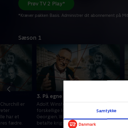
Prøv TV 2 Play*
*Kræver pakken Basis. Administrer dit abonnement på Mit
Sæson 1
3. På egne ben
4
 Churchill er
Adolf, Winston og Josef lever tre vidt
P
Peter
forskellige liv. Josef er bankrøver i
h
Samtykke
le har et
Georgien, Winston er verdens bedst
g
eres fædre.
betalte krigskorrespondent, mens
C