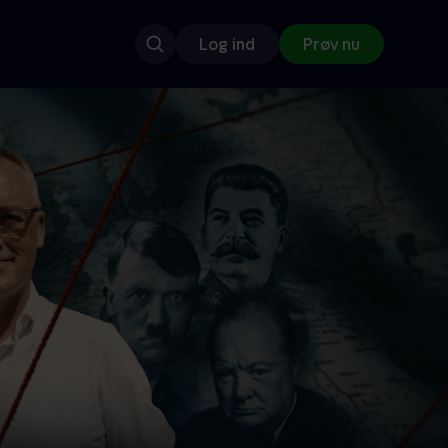
Log ind
Prøv nu