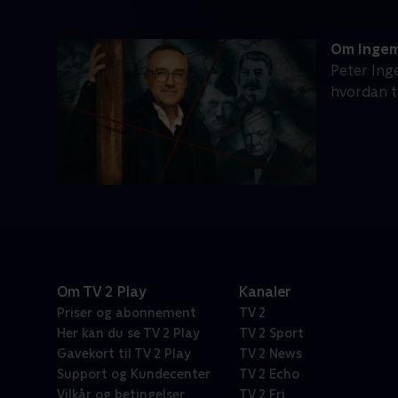
Om Ingema
Peter Ing
hvordan t
Om TV 2 Play
Kanaler
Priser og abonnement
TV 2
Her kan du se TV 2 Play
TV 2 Sport
Gavekort til TV 2 Play
TV 2 News
Support og Kundecenter
TV 2 Echo
Vilkår og betingelser
TV 2 Fri