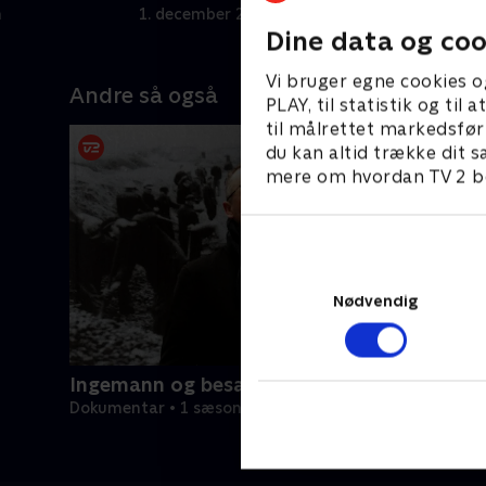
Adolf er hjemløs i Wien.
o
n
1. december 2022 • 39 min
1
Dine data og coo
Vi bruger egne cookies o
Andre så også
PLAY, til statistik og ti
til målrettet markedsfør
du kan altid trække dit s
mere om hvordan TV 2 be
Nødvendig
Ingemann og besættelsen
Dokumentar • 1 sæsoner