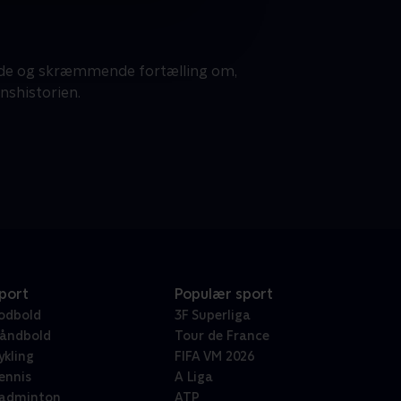
ende og skræmmende fortælling om,
nshistorien.
port
Populær sport
odbold
3F Superliga
åndbold
Tour de France
ykling
FIFA VM 2026
ennis
A Liga
adminton
ATP