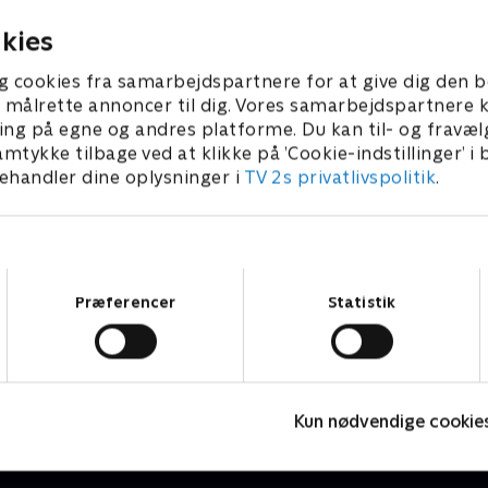
g Stalins brutale vej til magten.
betydningsfulde bes
. december 2022 • 38 min
1. december 2022 • 4
kies
g cookies fra samarbejdspartnere for at give dig den b
l at målrette annoncer til dig. Vores samarbejdspartner
ing på egne og andres platforme. Du kan til- og fravæl
amtykke tilbage ved at klikke på ’Cookie-indstillinger’ i
handler dine oplysninger i
TV 2s privatlivspolitik
.
Samtykkevalg
Præferencer
Statistik
Ingemann og Balkan i flammer
O
Dokumentar • 1 sæsoner
D
Kun nødvendige cookie