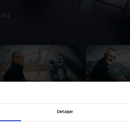
 TV 2.
. Jagten på magten
5. Ondskab
eter Ingemann tager på bierstue,
Ingemann rejser til
Detaljer
vor Hitlers vej til magten blev
Hitler havde somm
rundlagt. Han ser også nærmere på
besøger også de ste
hurchills fascination af fascismen -
tyske diktator tog 