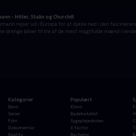
nn - Hitler, Stalin og Churchill
emann rejser ud i Europa for at dykke ned i den fasciner
re drenge bliver til tre af de mest magtfulde mænd i verde
Kategorier
Populært
S
Børn
Klovn
F
Serier
Badehotellet
H
Film
Sygeplejeskolen
C
Dokumentar
X Factor
T
Reality
Bachelor
B