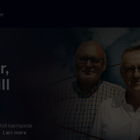
er
r,
ll
chill kæmpede
.
Læs mere