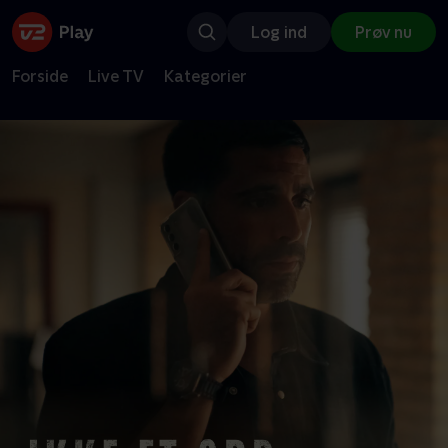
Log ind
Prøv nu
Forside
Live TV
Kategorier