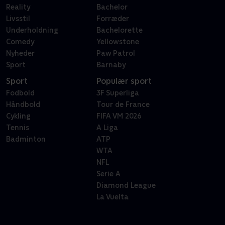
Reality
Bachelor
Livsstil
Forræder
Underholdning
Bachelorette
Comedy
Yellowstone
Nyheder
Paw Patrol
Sport
Barnaby
Sport
Populær sport
Fodbold
3F Superliga
Håndbold
Tour de France
Cykling
FIFA VM 2026
Tennis
A Liga
Badminton
ATP
WTA
NFL
Serie A
Diamond League
La Vuelta