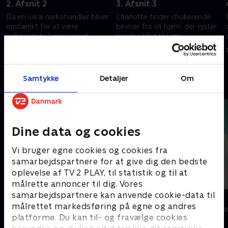
2. Afsnit 2
3. Afsnit 3
Da en lokal narkohandler bliver
Charlotte finder chokerende
mistænkt for at være
beviser fra sit hjem, der ryster
indblandet i Liams mord,
hendes tillid til Lars
skrider Charlotte selv til
17. oktober 2024 • 42 min
handling
10. oktober 2024 • 45 min
Samtykke
Detaljer
Om
Andre så også
Dine data og cookies
Vi bruger egne cookies og cookies fra
samarbejdspartnere for at give dig den bedste
oplevelse af TV 2 PLAY, til statistik og til at
målrette annoncer til dig. Vores
samarbejdspartnere kan anvende cookie-data til
Top Dog
The Au Pair
målrettet markedsføring på egne og andres
Krimi & Spænding • 1 sæsoner
Krimi & Spændi
platforme. Du kan til- og fravælge cookies