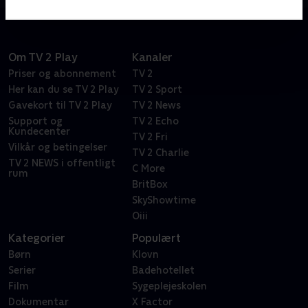
Om TV 2 Play
Kanaler
Priser og abonnement
TV 2
Her kan du se TV 2 Play
TV 2 Sport
Gavekort til TV 2 Play
TV 2 News
Support og
TV 2 Echo
Kundecenter
TV 2 Fri
Vilkår og betingelser
TV 2 Charlie
TV 2 NEWS i offentligt
C More
rum
BritBox
SkyShowtime
Oiii
Kategorier
Populært
Børn
Klovn
Serier
Badehotellet
Film
Sygeplejeskolen
Dokumentar
X Factor