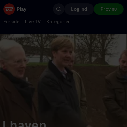
Log ind
Prøv nu
Forside
Live TV
Kategorier