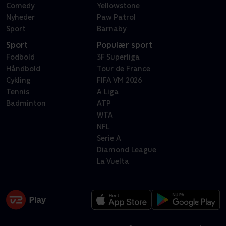
Comedy
Yellowstone
Nyheder
Paw Patrol
Sport
Barnaby
Sport
Populær sport
Fodbold
3F Superliga
Håndbold
Tour de France
Cykling
FIFA VM 2026
Tennis
A Liga
Badminton
ATP
WTA
NFL
Serie A
Diamond League
La Vuelta