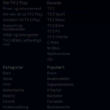
Om TV 2 Play
Kanaler
Priser og abonnement
TV 2
Her kan du se TV 2 Play
TV 2 Sport
Gavekort til TV 2 Play
TV 2 News
Support og
TV 2 Echo
Kundecenter
TV 2 Fri
Vilkår og betingelser
TV 2 Charlie
TV 2 NEWS i offentligt
C More
rum
BritBox
SkyShowtime
Oiii
Kategorier
Populært
Børn
Klovn
Serier
Badehotellet
Film
Sygeplejeskolen
Dokumentar
X Factor
Reality
Bachelor
Livsstil
Forræder
Underholdning
Bachelorette