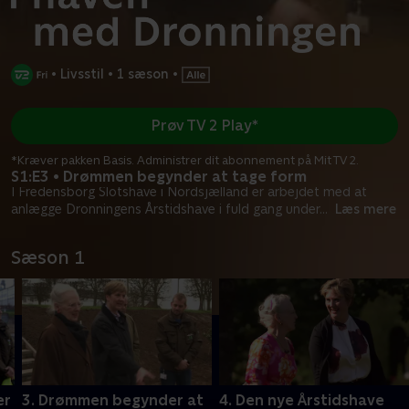
•
Livsstil
•
1 sæson
•
Prøv TV 2 Play*
*Kræver pakken Basis. Administrer dit abonnement på Mit TV 2.
S1:E3 • Drømmen begynder at tage form
I Fredensborg Slotshave i Nordsjælland er arbejdet med at
anlægge Dronningens Årstidshave i fuld gang under
...
Læs mere
Sæson 1
er
3. Drømmen begynder at
4. Den nye Årstidshave