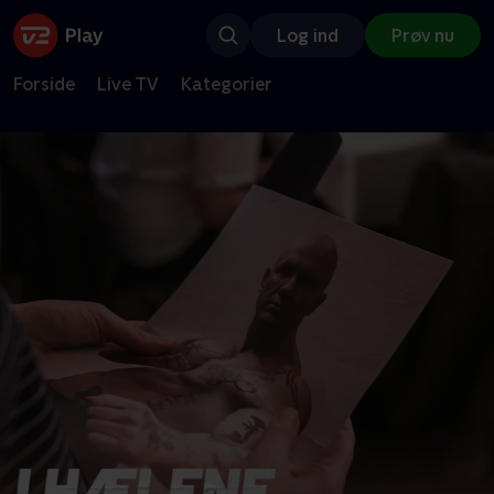
Log ind
Prøv nu
Forside
Live TV
Kategorier