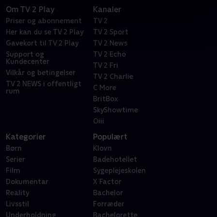
Om TV 2 Play
Kanaler
Priser og abonnement
TV 2
Her kan du se TV 2 Play
TV 2 Sport
Gavekort til TV 2 Play
TV 2 News
Support og
TV 2 Echo
Kundecenter
TV 2 Fri
Vilkår og betingelser
TV 2 Charlie
TV 2 NEWS i offentligt
C More
rum
BritBox
SkyShowtime
Oiii
Kategorier
Populært
Børn
Klovn
Serier
Badehotellet
Film
Sygeplejeskolen
Dokumentar
X Factor
Reality
Bachelor
Livsstil
Forræder
Underholdning
Bachelorette