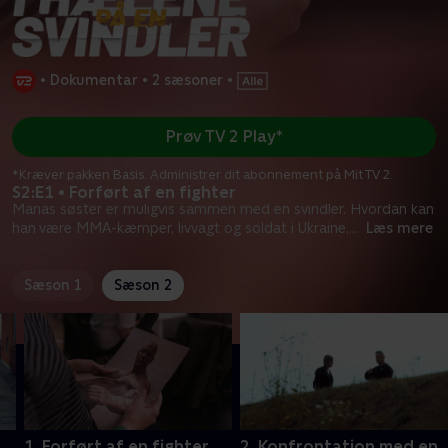
•
Dokumentar
•
2 sæsoner
•
Prøv TV 2 Play*
*Kræver pakken Basis. Administrer dit abonnement på Mit TV 2.
S2:E1 • Forført af en fighter
Marias søster er muligvis sammen med en svindler. Hvordan kan
han være MMA-kæmper, livvagt og soldat i Ukraine,
...
Læs mere
Sæson 1
Sæson 2
1. Forført af en fighter
2. Konfrontation med en