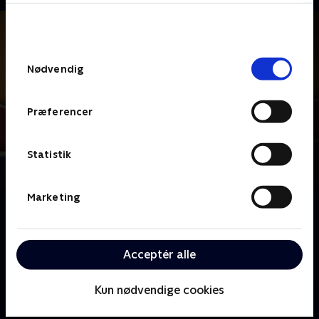
bunden af siden. Læs mere om hvordan TV 2
behandler dine oplysninger i
TV 2s privatlivspolitik
.
Samtykkevalg
Nødvendig
Præferencer
Statistik
Marketing
Om I hælene på en svindler
TV 2 Dokumentar går i hælene på udspekulerede
svindlere - og finder frem til en lang række ofre, der
Acceptér alle
både er snydt for penge og ramt følelsesmæssigt.
Kun nødvendige cookies