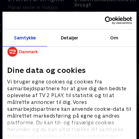
livvagt
Marias søster er muligvis
Han optræder på fjernsyn som
sammen med en svindler.
en kompetent livvagt. Nu står
Hvordan kan han være MMA-
r
flere kursister frem og
kæmper, livvagt og soldat i
s
fortæller en anden historie.
Ukraine, når han hævder at
25. februar 2026 • 40 min
Hvad siger han, da TV 2 beder
være alvorligt syg?
Samtykke
Detaljer
Om
4. marts 2026 • 40 min
om en forklaring?
Andre så også
Dine data og cookies
Vi bruger egne cookies og cookies fra
samarbejdspartnere for at give dig den bedste
oplevelse af TV 2 PLAY, til statistik og til at
målrette annoncer til dig. Vores
samarbejdspartnere kan anvende cookie-data til
målrettet markedsføring på egne og andres
platforme. Du kan til- og fravælge cookies
Det grænseløse bedrag
Operation X
herunder, og du kan altid trække dit samtykke
Dokumentar • 1 sæsoner
Dokumentar
tilbage ved at klikke på ’Cookie-indstillinger’ i