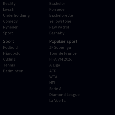
Reality
Bachelor
Livsstil
Forræder
Underholdning
Bachelorette
Comedy
Yellowstone
Nyheder
Paw Patrol
Sport
Barnaby
Sport
Populær sport
Fodbold
3F Superliga
Håndbold
Tour de France
Cykling
FIFA VM 2026
Tennis
A Liga
Badminton
ATP
WTA
NFL
Serie A
Diamond League
La Vuelta