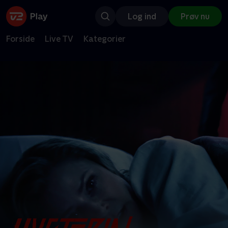
Log ind
Prøv nu
Forside
Live TV
Kategorier