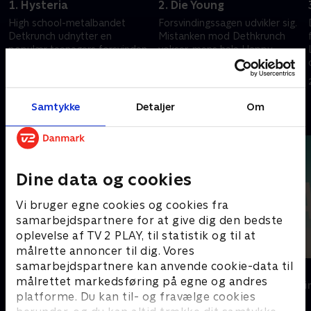
1. Hysteria
2. Die Young
High school-metalbandet
Forsvindingssagen udvikler sig.
Detkrunch udnytter en
Mistanken mod Dethkrunch
populær teenagers forsvinden
vokser, mens hele Happy
til at sælge koncertbilletter
Hollow samles til en
kirkebegivenhed
28. oktober 2024 • 57 min
28. oktober 2024 • 47 min
Samtykke
Detaljer
Om
Andre så også
Dine data og cookies
Vi bruger egne cookies og cookies fra
samarbejdspartnere for at give dig den bedste
oplevelse af TV 2 PLAY, til statistik og til at
målrette annoncer til dig. Vores
samarbejdspartnere kan anvende cookie-data til
Top Dog
The Au Pair
målrettet markedsføring på egne og andres
Krimi & Spænding • 1 sæsoner
Krimi & Spændi
platforme. Du kan til- og fravælge cookies