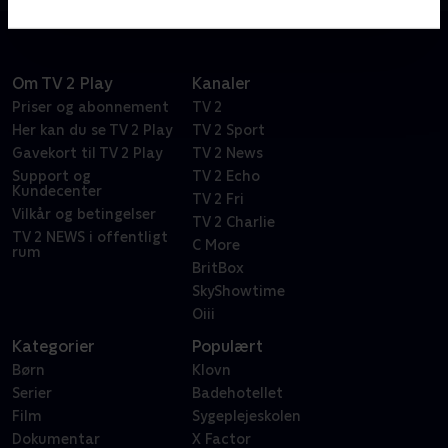
bandet
Om TV 2 Play
Kanaler
Priser og abonnement
TV 2
Her kan du se TV 2 Play
TV 2 Sport
Gavekort til TV 2 Play
TV 2 News
Support og
TV 2 Echo
Kundecenter
TV 2 Fri
Vilkår og betingelser
TV 2 Charlie
TV 2 NEWS i offentligt
C More
rum
BritBox
SkyShowtime
Oiii
Kategorier
Populært
Børn
Klovn
Serier
Badehotellet
Film
Sygeplejeskolen
Dokumentar
X Factor