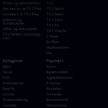
Priser og abonnement
TV 2
Her kan du se TV 2 Play
TV 2 Sport
Gavekort til TV 2 Play
TV 2 News
Support og
TV 2 Echo
Kundecenter
TV 2 Fri
Vilkår og betingelser
TV 2 Charlie
TV 2 NEWS i offentligt
C More
rum
BritBox
SkyShowtime
Oiii
Kategorier
Populært
Børn
Klovn
Serier
Badehotellet
Film
Sygeplejeskolen
Dokumentar
X Factor
Reality
Bachelor
Livsstil
Forræder
Underholdning
Bachelorette
Comedy
Yellowstone