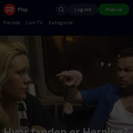
Log ind
Prøv nu
Forside
Live TV
Kategorier
Hvor fanden er Herning?