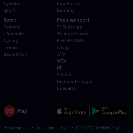
Nyheder
Paw Patrol
Sport
Barnaby
Sport
Populær sport
Fodbold
3F Superliga
Håndbold
Tour de France
Cykling
FIFA VM 2026
Tennis
A Liga
Badminton
ATP
WTA
NFL
Serie A
Diamond League
La Vuelta
Privatlivspolitik
Cookie-indstillinger
©
2026
TV 2 DANMARK A/S