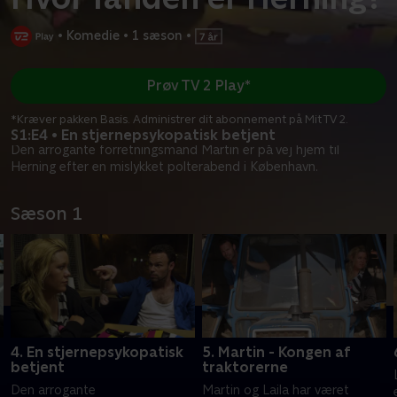
•
Komedie
•
1 sæson
•
Prøv TV 2 Play*
*Kræver pakken Basis. Administrer dit abonnement på Mit TV 2.
S1:E4 • En stjernepsykopatisk betjent
Den arrogante forretningsmand Martin er på vej hjem til
Herning efter en mislykket polterabend i København.
Sæson 1
4. En stjernepsykopatisk
5. Martin - Kongen af
betjent
traktorerne
d
Den arrogante
Martin og Laila har været