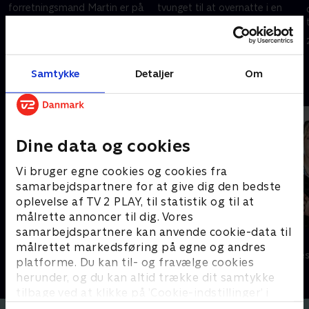
forretningsmand Martin er på
tvunget til at overnatte i en
vej hjem til Herning efter en
kostald på Fyn. Næste morgen
mislykket polterabend i
er der kun få timer til
København.
brylluppet, men langt til
12. november 2009 • 22 min
19. november 2009 • 23 min
nærmeste togstation.
Samtykke
Detaljer
Om
Andre så også
Dine data og cookies
Vi bruger egne cookies og cookies fra
samarbejdspartnere for at give dig den bedste
oplevelse af TV 2 PLAY, til statistik og til at
målrette annoncer til dig. Vores
samarbejdspartnere kan anvende cookie-data til
Klovn
Anstalten
målrettet markedsføring på egne og andres
Komedie • 11 sæsoner
Komedie • 1 sæ
platforme. Du kan til- og fravælge cookies
herunder, og du kan altid trække dit samtykke
tilbage ved at klikke på ’Cookie-indstillinger’ i
bunden af siden. Læs mere om hvordan TV 2