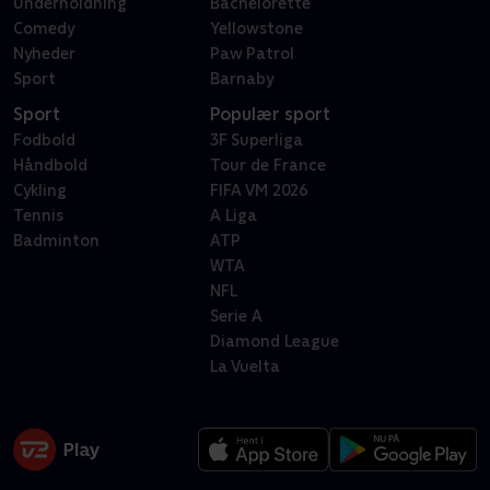
Underholdning
Bachelorette
Comedy
Yellowstone
Nyheder
Paw Patrol
Sport
Barnaby
Sport
Populær sport
Fodbold
3F Superliga
Håndbold
Tour de France
Cykling
FIFA VM 2026
Tennis
A Liga
Badminton
ATP
WTA
NFL
Serie A
Diamond League
La Vuelta