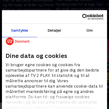
Han får øje på en menneskelejr
Feodora over for at lege. Det
og får hjælp af Buller og Emma
r
går godt, men pludselig dukker
til at se, om menneskerne har
Buller op, og så vil Feodora
taget hans mor. Finder han mor
8. oktober 2022 • 6 min
hellere lege med ham. Fido
igen?
8. oktober 2022 • 6 min
bliver jaloux...
Samtykke
Detaljer
Om
Andre så også
Dine data og cookies
Vi bruger egne cookies og cookies fra
samarbejdspartnere for at give dig den bedste
oplevelse af TV 2 PLAY, til statistik og til at
målrette annoncer til dig. Vores
samarbejdspartnere kan anvende cookie-data til
Katrine undersøger
Slikbyggerne
målrettet markedsføring på egne og andres
Børne-underholdning • 1 sæsoner
Børne-underhol
platforme. Du kan til- og fravælge cookies
herunder, og du kan altid trække dit samtykke
tilbage ved at klikke på ’Cookie-indstillinger’ i