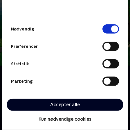
bunden af siden. Læs mere om hvordan TV 2
behandler dine oplysninger i
TV 2s privatlivspolitik
.
Samtykkevalg
Nødvendig
Præferencer
Statistik
Om Hjørnebjørne
En række små tegnefilm for de mindste, hvor man
Marketing
både kan lære at tegne dyr og få en masse
spændende viden om dyr. I hvert afsnit møder vi et
nyt lille dyrebarn og følger dets små kampe med
Acceptér alle
hverdagens udfordringer.
Kun nødvendige cookies