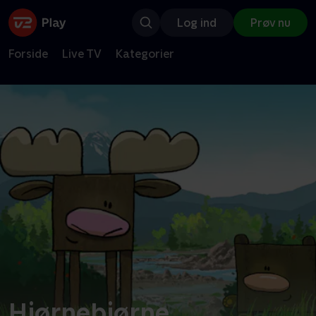
Log ind
Prøv nu
Forside
Live TV
Kategorier
Hjørnebjørne