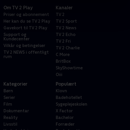
Om TV 2 Play
Kanaler
Priser og abonnement
TV 2
Her kan du se TV 2 Play
TV 2 Sport
Gavekort til TV 2 Play
TV 2 News
Support og
TV 2 Echo
Kundecenter
TV 2 Fri
Vilkår og betingelser
TV 2 Charlie
TV 2 NEWS i offentligt
C More
rum
BritBox
SkyShowtime
Oiii
Kategorier
Populært
Børn
Klovn
Serier
Badehotellet
Film
Sygeplejeskolen
Dokumentar
X Factor
Reality
Bachelor
Livsstil
Forræder