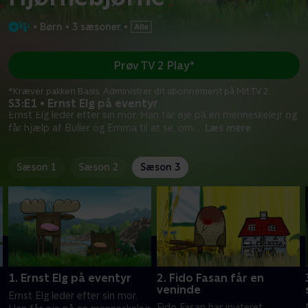
•
Børn
•
3 sæsoner
•
Prøv TV 2 Play*
*Kræver pakken Basis. Administrer dit abonnement på Mit TV 2.
S3:E1 • Ernst Elg på eventyr
Ernst Elg leder efter sin mor. Han får øje på en menneskelejr og
får hjælp af Buller og Emma til at se, om
...
Læs mere
Sæson 1
Sæson 2
Sæson 3
1. Ernst Elg på eventyr
2. Fido Fasan får en
veninde
Ernst Elg leder efter sin mor.
Fido Fasan har inviteret