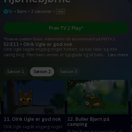
•
Børn
•
3 sæsoner
•
Prøv TV 2 Play*
*Kræver pakken Basis. Administrer dit abonnement på Mit TV 2.
S2:E11 • Olrik Ugle er god nok
Olrik Ugle sagde engang noget forkert, så han føler sig ikke
særlig klog. Men hans venner er ligeglade og vil bare
...
Læs mere
Sæson 1
Sæson 2
Sæson 3
11. Olrik Ugle er god nok
12. Buller Bjørn på
camping
Olrik Ugle sagde engang noget
Buller Bjørn har besluttet, at