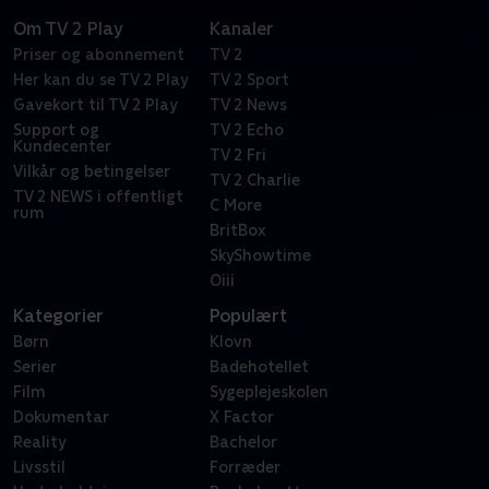
Om TV 2 Play
Kanaler
Priser og abonnement
TV 2
Her kan du se TV 2 Play
TV 2 Sport
Gavekort til TV 2 Play
TV 2 News
Support og
TV 2 Echo
Kundecenter
TV 2 Fri
Vilkår og betingelser
TV 2 Charlie
TV 2 NEWS i offentligt
C More
rum
BritBox
SkyShowtime
Oiii
Kategorier
Populært
Børn
Klovn
Serier
Badehotellet
Film
Sygeplejeskolen
Dokumentar
X Factor
Reality
Bachelor
Livsstil
Forræder