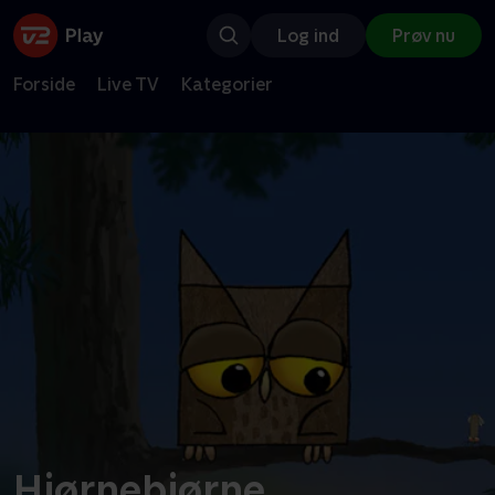
Log ind
Prøv nu
Forside
Live TV
Kategorier
Hjørnebjørne