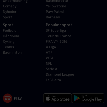
Underholdning
Bachelorette
Comedy
Yellowstone
Nyheder
Paw Patrol
Sport
Barnaby
Sport
Populær sport
Fodbold
3F Superliga
Håndbold
Tour de France
Cykling
FIFA VM 2026
Tennis
A Liga
Badminton
ATP
WTA
NFL
Serie A
Diamond League
La Vuelta