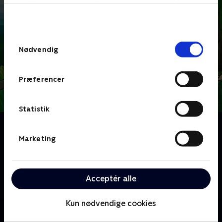
bunden af siden. Læs mere om hvordan TV 2
behandler dine oplysninger i
TV 2s privatlivspolitik
.
Samtykkevalg
Nødvendig
Præferencer
Statistik
Om Hjørnebjørne
En række små tegnefilm for de mindste, hvor man
Marketing
både kan lære at tegne dyr og få en masse
spændende viden om dyr. I hvert afsnit møder vi et
nyt lille dyrebarn og følger dets små kampe med
Acceptér alle
hverdagens udfordringer.
Kun nødvendige cookies