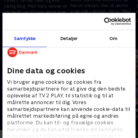
forkert, så han føler sig ikke
han er voksen. Han vil derfor
særlig klog. Men hans venner er
sove ude i skoven. Alene. Men
ligeglade og vil bare gerne lege.
der er mange ting, der kan
24. september 2022 • 6 min
r
drille, og det er sværere, end
24. september 2022 • 6 min
han tror.
Samtykke
Detaljer
Om
Andre så også
Dine data og cookies
Vi bruger egne cookies og cookies fra
samarbejdspartnere for at give dig den bedste
oplevelse af TV 2 PLAY, til statistik og til at
målrette annoncer til dig. Vores
samarbejdspartnere kan anvende cookie-data til
Katrine undersøger
Mit nye være
målrettet markedsføring på egne og andres
Børne-underholdning • 1 sæsoner
Børne-underhol
platforme. Du kan til- og fravælge cookies
herunder, og du kan altid trække dit samtykke
tilbage ved at klikke på ’Cookie-indstillinger’ i