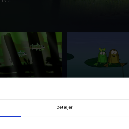
 TV 2.
 Ørred og skibsvraget
21. Freddy Frø får en kæ
r en god gyserhistorie om et
Freddy hører, at en ny frø s
 Orla fortæller det til Oskar
forsanger i bandet, og det vi
 vil drengene på eventyr,
have. Da han opdager, at de
Detaljer
r siger nej. Gør de det
forsanger er en sød pige, 
godt blive.
ber 2022 • 6 min
24. september 2022 • 6 min