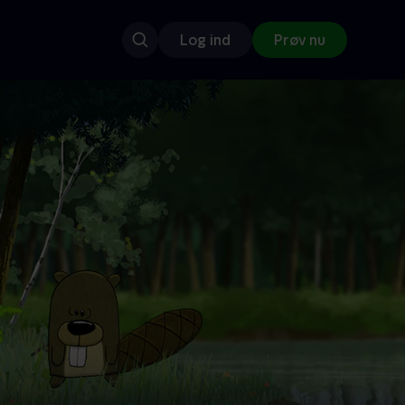
Log ind
Prøv nu