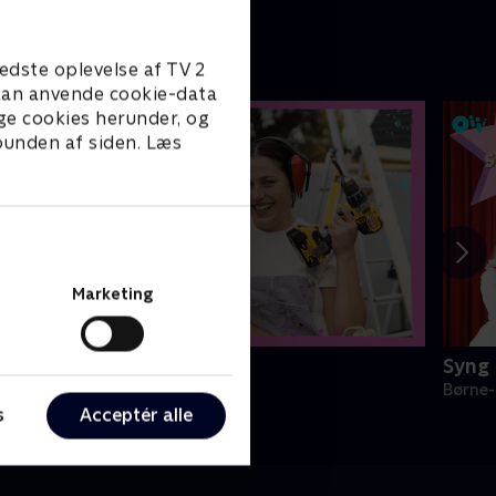
edste oplevelse af TV 2
e kan anvende cookie-data
ge cookies herunder, og
 bunden af siden. Læs
Marketing
it nye værelse
Syng 
ørne-underholdning • 5 sæsoner
Børne-
s
Acceptér alle