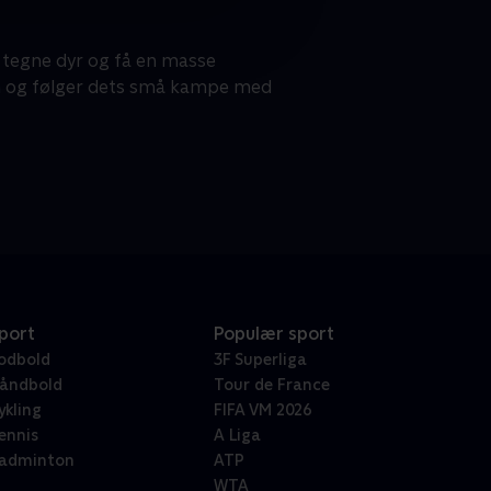
 tegne dyr og få en masse
arn og følger dets små kampe med
port
Populær sport
odbold
3F Superliga
åndbold
Tour de France
ykling
FIFA VM 2026
ennis
A Liga
adminton
ATP
WTA