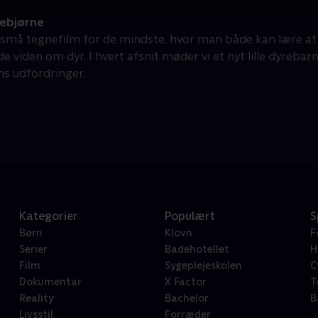
ebjørne
små tegnefilm for de mindste, hvor man både kan lære at
 viden om dyr. I hvert afsnit møder vi et nyt lille dyreb
s udfordringer.
Kategorier
Populært
S
Børn
Klovn
F
Serier
Badehotellet
H
Film
Sygeplejeskolen
C
Dokumentar
X Factor
T
Reality
Bachelor
B
Livsstil
Forræder