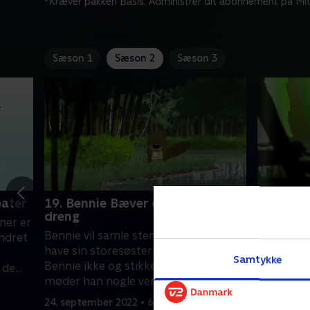
*Kræver pakken Basis. Administrer dit abonnement på Mit
Sæson 1
Sæson 2
Sæson 3
eater
19. Bennie Bæver er en stor
20. Orla
dreng
ner er
Orla høre
Bennie vil samle sten, men han skal
ndret
skibsvrag.
have sin storesøster med. Det vil
og sammen
Samtykke
Bennie ikke og stikker af. Men så
 de
selv om fa
møder han nogle venner, der får ham
alligevel?
24. septem
på andre tanker.
24. september 2022 • 6 min