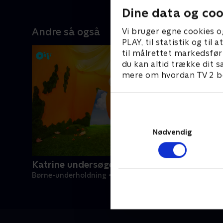
Dine data og coo
Andre så også
Vi bruger egne cookies o
PLAY, til statistik og ti
til målrettet markedsfør
du kan altid trække dit s
mere om hvordan TV 2 be
Nødvendig
Katrine undersøger
Børne-underholdning • 1 sæsoner