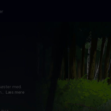
er
esøster med.
n
...
Læs mere