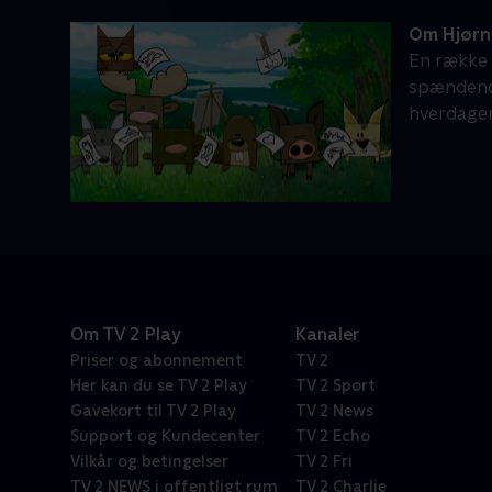
Om Hjørn
En række 
spændende
hverdagen
Om TV 2 Play
Kanaler
Priser og abonnement
TV 2
Her kan du se TV 2 Play
TV 2 Sport
Gavekort til TV 2 Play
TV 2 News
Support og Kundecenter
TV 2 Echo
Vilkår og betingelser
TV 2 Fri
TV 2 NEWS i offentligt rum
TV 2 Charlie