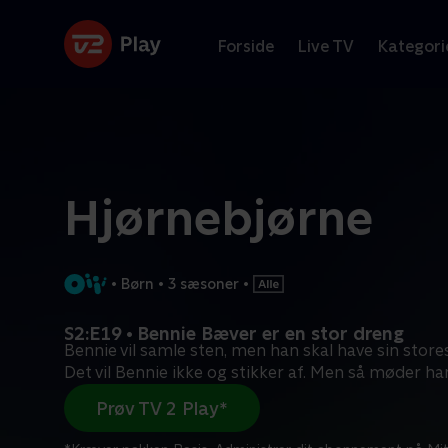
Forside
Live TV
Kategori
Hjørnebjørne
•
Børn
•
3 sæsoner
•
S2:E19 • Bennie Bæver er en stor dreng
Bennie vil samle sten, men han skal have sin stor
Det vil Bennie ikke og stikker af. Men så møder ha
Prøv TV 2 Play*