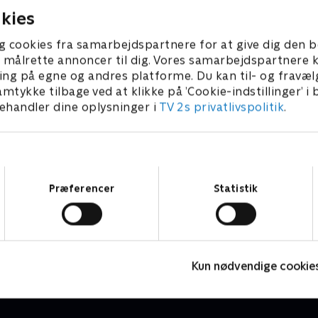
kies
g cookies fra samarbejdspartnere for at give dig den b
l at målrette annoncer til dig. Vores samarbejdspartner
ing på egne og andres platforme. Du kan til- og fravæl
amtykke tilbage ved at klikke på ’Cookie-indstillinger’ i
handler dine oplysninger i
TV 2s privatlivspolitik
.
Samtykkevalg
Præferencer
Statistik
Dyr i by'r
M
Børne-underholdning • 1 sæsoner
B
Kun nødvendige cookie