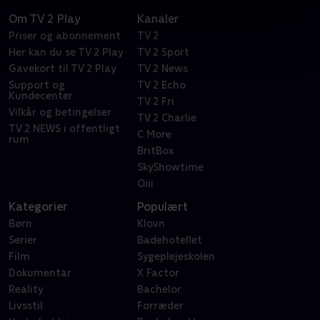
Om TV 2 Play
Kanaler
Priser og abonnement
TV 2
Her kan du se TV 2 Play
TV 2 Sport
Gavekort til TV 2 Play
TV 2 News
Support og
TV 2 Echo
Kundecenter
TV 2 Fri
Vilkår og betingelser
TV 2 Charlie
TV 2 NEWS i offentligt
C More
rum
BritBox
SkyShowtime
Oiii
Kategorier
Populært
Børn
Klovn
Serier
Badehotellet
Film
Sygeplejeskolen
Dokumentar
X Factor
Reality
Bachelor
Livsstil
Forræder