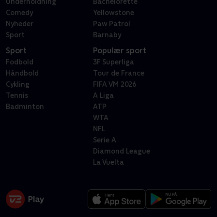
Underholdning
Bachelorette
Comedy
Yellowstone
Nyheder
Paw Patrol
Sport
Barnaby
Sport
Populær sport
Fodbold
3F Superliga
Håndbold
Tour de France
Cykling
FIFA VM 2026
Tennis
A Liga
Badminton
ATP
WTA
NFL
Serie A
Diamond League
La Vuelta