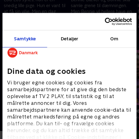
snedig lille pige. Hun er vant til
samle grene til dæmningen.
at få sin vilje. Men en dag
Men Bennie vil hellere have en
e
møder hun Mille Mus, der er en
flot sten med hjem. Bonnie
værre lystløgner...
mener ikke, at han kan bruge
24. september 2022 • 6 min
24. september 2022 • 6 min
stenen til noget.
Samtykke
Detaljer
Om
Andre så også
Dine data og cookies
Vi bruger egne cookies og cookies fra
samarbejdspartnere for at give dig den bedste
oplevelse af TV 2 PLAY, til statistik og til at
målrette annoncer til dig. Vores
samarbejdspartnere kan anvende cookie-data til
Katrine undersøger
Mit nye være
målrettet markedsføring på egne og andres
Børne-underholdning • 1 sæsoner
Børne-underhol
platforme. Du kan til- og fravælge cookies
herunder, og du kan altid trække dit samtykke
tilbage ved at klikke på ’Cookie-indstillinger’ i