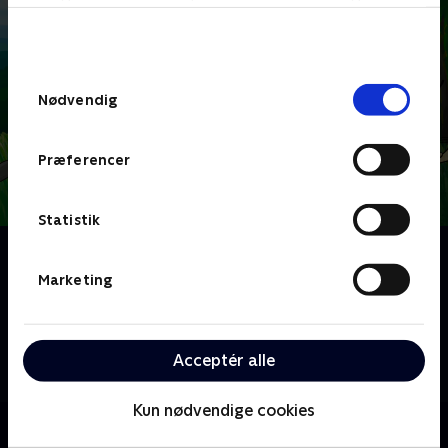
bunden af siden. Læs mere om hvordan TV 2
behandler dine oplysninger i
TV 2s privatlivspolitik
.
Samtykkevalg
Nødvendig
Præferencer
Statistik
Om Hjørnebjørne
En række små tegnefilm for de mindste, hvor man
Marketing
både kan lære at tegne dyr og få en masse
spændende viden om dyr. I hvert afsnit møder vi et
nyt lille dyrebarn og følger dets små kampe med
Acceptér alle
hverdagens udfordringer.
Kun nødvendige cookies