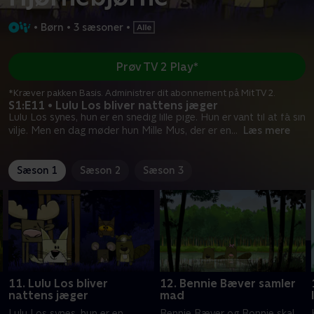
•
Børn
•
3 sæsoner
•
Prøv TV 2 Play*
*Kræver pakken Basis. Administrer dit abonnement på Mit TV 2.
S1:E11 • Lulu Los bliver nattens jæger
Lulu Los synes, hun er en snedig lille pige. Hun er vant til at få sin
vilje. Men en dag møder hun Mille Mus, der er en
...
Læs mere
Sæson 1
Sæson 2
Sæson 3
11. Lulu Los bliver
12. Bennie Bæver samler
nattens jæger
mad
Lulu Los synes, hun er en
Bennie Bæver og Bonnie skal