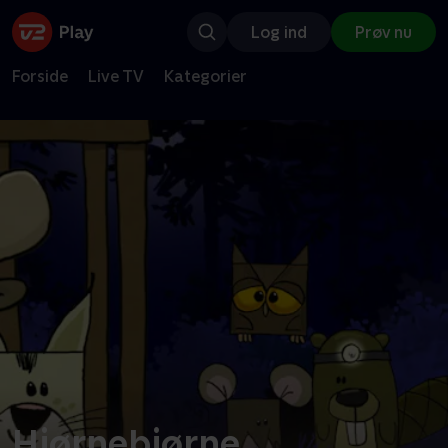
Log ind
Prøv nu
Forside
Live TV
Kategorier
Hjørnebjørne