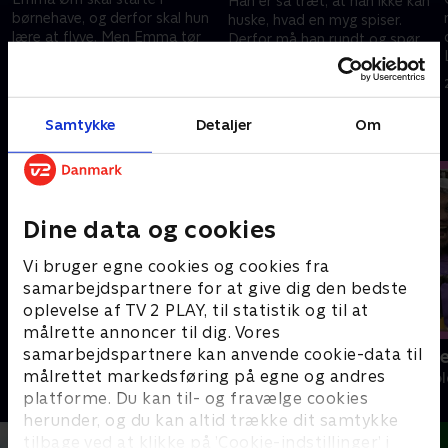
Han er så træt, at han ikke kan
børnehave, og derfor skal hun
huske, hvad en myg spiser.
lære at flyve. Men Emma tør
Derfor må han rundt og spørge
ikke, og hun kommer med
de andre dyr. hvad de spiser.
24. september 2022 • 6 min
mange undskyldninger. Vil det
24. september 2022 • 6 min
lykkes hende til sidst?
Samtykke
Detaljer
Om
Andre så også
Dine data og cookies
Vi bruger egne cookies og cookies fra
samarbejdspartnere for at give dig den bedste
oplevelse af TV 2 PLAY, til statistik og til at
målrette annoncer til dig. Vores
samarbejdspartnere kan anvende cookie-data til
Katrine undersøger
Mit nye være
målrettet markedsføring på egne og andres
Børne-underholdning • 1 sæsoner
Børne-underhol
platforme. Du kan til- og fravælge cookies
herunder, og du kan altid trække dit samtykke
tilbage ved at klikke på ’Cookie-indstillinger’ i