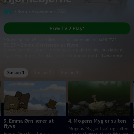
•
Børn
•
3 sæsoner
•
Prøv TV 2 Play*
*Kræver pakken Basis. Administrer dit abonnement på Mit TV 2.
S1:E3 • Emma Ørn lærer at flyve
Emma Ørn skal starte i børnehave, og derfor skal hun lære at
flyve. Men Emma tør ikke, og hun kommer med
...
Læs mere
Sæson 1
Sæson 2
Sæson 3
3. Emma Ørn lærer at
4. Mogens Myg er sulten
flyve
Mogens Myg er træt og sulten.
Emma Ørn skal starte i