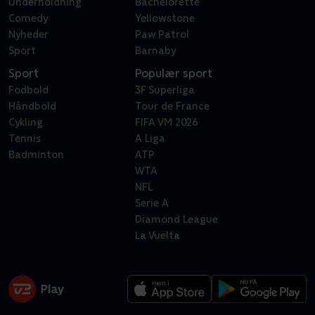
Underholdning
Bachelorette
Comedy
Yellowstone
Nyheder
Paw Patrol
Sport
Barnaby
Sport
Populær sport
Fodbold
3F Superliga
Håndbold
Tour de France
Cykling
FIFA VM 2026
Tennis
A Liga
Badminton
ATP
WTA
NFL
Serie A
Diamond League
La Vuelta