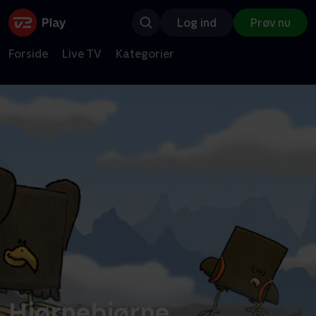
Log ind
Prøv nu
Forside
Live TV
Kategorier
Hjørnebjørne