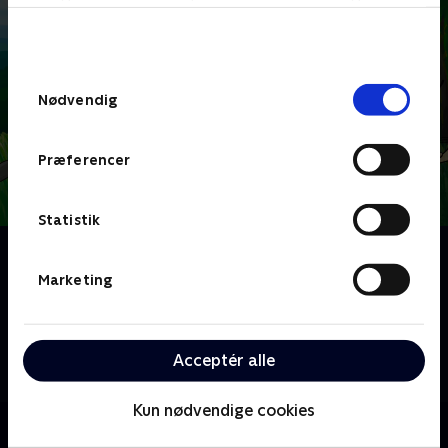
bunden af siden. Læs mere om hvordan TV 2
behandler dine oplysninger i
TV 2s privatlivspolitik
.
Samtykkevalg
Nødvendig
Præferencer
Statistik
Om Hjørnebjørne
En række små tegnefilm for de mindste, hvor man
Marketing
både kan lære at tegne dyr og få en masse
spændende viden om dyr. I hvert afsnit møder vi et
nyt lille dyrebarn og følger dets små kampe med
Acceptér alle
hverdagens udfordringer.
Kun nødvendige cookies