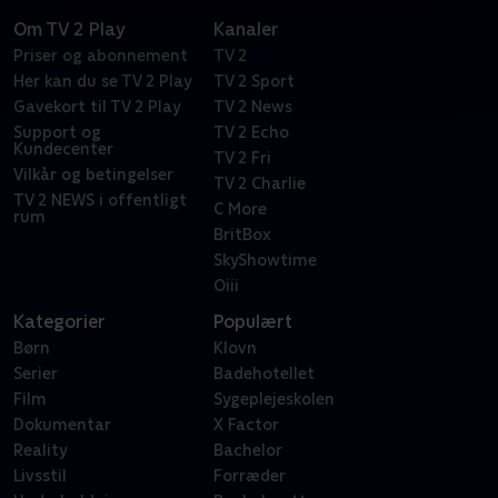
Om TV 2 Play
Kanaler
Priser og abonnement
TV 2
Her kan du se TV 2 Play
TV 2 Sport
Gavekort til TV 2 Play
TV 2 News
Support og
TV 2 Echo
Kundecenter
TV 2 Fri
Vilkår og betingelser
TV 2 Charlie
TV 2 NEWS i offentligt
C More
rum
BritBox
SkyShowtime
Oiii
Kategorier
Populært
Børn
Klovn
Serier
Badehotellet
Film
Sygeplejeskolen
Dokumentar
X Factor
Reality
Bachelor
Livsstil
Forræder