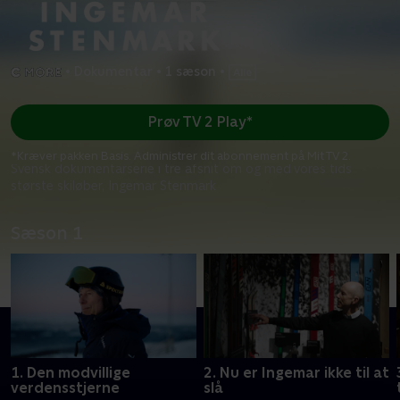
•
Dokumentar
•
1 sæson
•
Prøv TV 2 Play*
*Kræver pakken Basis. Administrer dit abonnement på Mit TV 2.
Svensk dokumentarserie i tre afsnit om og med vores tids
største skiløber, Ingemar Stenmark
Sæson 1
1. Den modvillige
2. Nu er Ingemar ikke til at
verdensstjerne
slå