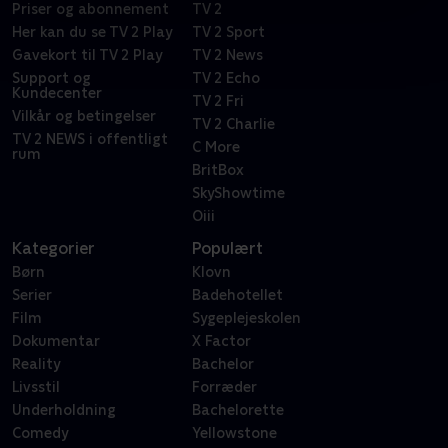
Priser og abonnement
TV 2
Her kan du se TV 2 Play
TV 2 Sport
Gavekort til TV 2 Play
TV 2 News
Support og
TV 2 Echo
Kundecenter
TV 2 Fri
Vilkår og betingelser
TV 2 Charlie
TV 2 NEWS i offentligt
C More
rum
BritBox
SkyShowtime
Oiii
Kategorier
Populært
Børn
Klovn
Serier
Badehotellet
Film
Sygeplejeskolen
Dokumentar
X Factor
Reality
Bachelor
Livsstil
Forræder
Underholdning
Bachelorette
Comedy
Yellowstone