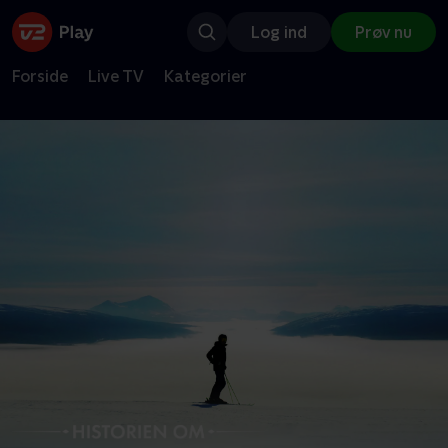
Log ind
Prøv nu
Forside
Live TV
Kategorier