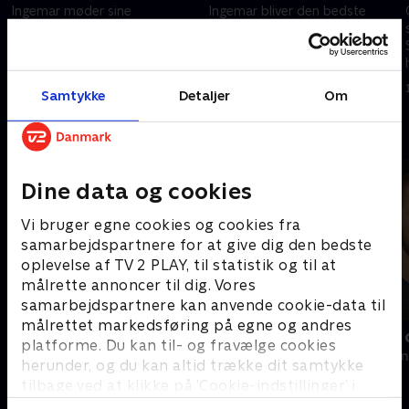
Ingemar møder sine
Ingemar bliver den bedste
barndomsvenner, der husker de
allerede som 18-årig, og trods
tidlige år på slalombakken og
nysgerrige journalister og hård
fortæller om, hvordan den
konkurrence er der vilje til
alpine interesse begyndte
konstant at udvikle sig
1. maj 2023 • 44 min
1. maj 2023 • 43 min
Samtykke
Detaljer
Om
Andre så også
Dine data og cookies
Vi bruger egne cookies og cookies fra
samarbejdspartnere for at give dig den bedste
oplevelse af TV 2 PLAY, til statistik og til at
målrette annoncer til dig. Vores
samarbejdspartnere kan anvende cookie-data til
målrettet markedsføring på egne og andres
Bergman - et år, et liv
Sverri - den
platforme. Du kan til- og fravælge cookies
2018 • Dokumentar • 1 t. 56 min
2024 • Dokumen
herunder, og du kan altid trække dit samtykke
tilbage ved at klikke på ’Cookie-indstillinger’ i
bunden af siden. Læs mere om hvordan TV 2