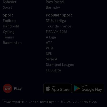
Nyheder
Paw Patrol
Sport
Barnaby
Sport
Populær sport
Fodbold
3F Superliga
Håndbold
Tour de France
Cykling
FIFA VM 2026
Tennis
A Liga
Badminton
ATP
WTA
NFL
Serie A
Diamond League
La Vuelta
Privatlivspolitik
Cookie-indstillinger
©
2026
TV 2 DANMARK A/S