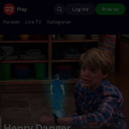
Log ind
Prøv nu
Forside
Live TV
Kategorier
Henry Danger