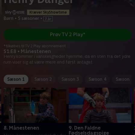
Kræver SkyShowtime
Børn
•
5 sæsoner
•
Prøv TV 2 Play*
*tilkøbes til TV 2 Play abonnement
S1:E8 • Månestenen
Henry kommer i vanskeligheder hjemme, da en sten fra det ydre
rum viser sig at være mere end først antaget.
Sæson 1
Sæson 2
Sæson 3
Sæson 4
Sæson 5
8. Månestenen
9. Den Faldne
Fødselsdagspige