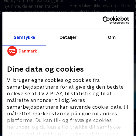
Henry kommer i vanskeligheder
Henry bliver ikke inviteret til en
hjemme, da en sten fra det
fødselsdagsfest, fordi han
t
ydre rum viser sig at være mere
bliver beskyldt for at have
end først antaget.
skubbet fødselaren ud fra
12. marts 2022 • 21 min
hendes tag det foregående år.
12. marts 2022 • 21 min
Samtykke
Detaljer
Om
Andre så også
Dine data og cookies
Vi bruger egne cookies og cookies fra
samarbejdspartnere for at give dig den bedste
oplevelse af TV 2 PLAY, til statistik og til at
målrette annoncer til dig. Vores
samarbejdspartnere kan anvende cookie-data til
målrettet markedsføring på egne og andres
Oiii-Gården
Vicke Viking
platforme. Du kan til- og fravælge cookies
Børneserier • 3 sæsoner
Børneserier • 1
herunder, og du kan altid trække dit samtykke
tilbage ved at klikke på ’Cookie-indstillinger’ i