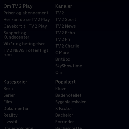
Om TV 2 Play
Kanaler
Priser og abonnement
TV 2
Her kan du se TV 2 Play
TV 2 Sport
Gavekort til TV 2 Play
TV 2 News
Support og
TV 2 Echo
Kundecenter
TV 2 Fri
Vilkår og betingelser
TV 2 Charlie
TV 2 NEWS i offentligt
C More
rum
BritBox
SkyShowtime
Oiii
Kategorier
Populært
Børn
Klovn
Serier
Badehotellet
Film
Sygeplejeskolen
Dokumentar
X Factor
Reality
Bachelor
Livsstil
Forræder
Underholdning
Bachelorette