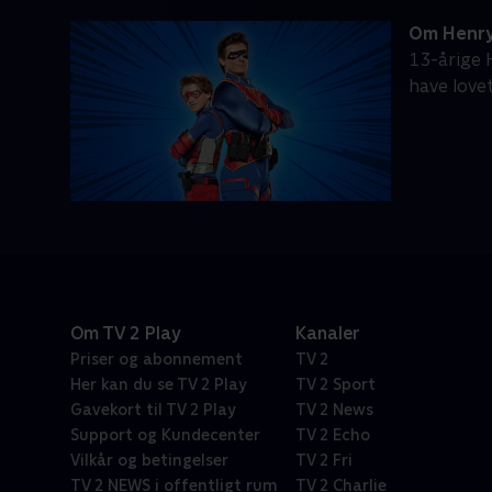
Om Henry
13-årige 
have lovet
Om TV 2 Play
Kanaler
Priser og abonnement
TV 2
Her kan du se TV 2 Play
TV 2 Sport
Gavekort til TV 2 Play
TV 2 News
Support og Kundecenter
TV 2 Echo
Vilkår og betingelser
TV 2 Fri
TV 2 NEWS i offentligt rum
TV 2 Charlie