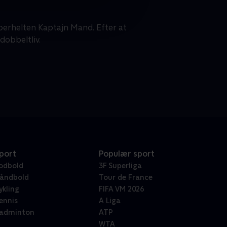
perhelten Kaptajn Mand. Efter at
dobbeltliv.
port
Populær sport
odbold
3F Superliga
åndbold
Tour de France
ykling
FIFA VM 2026
ennis
A Liga
adminton
ATP
WTA