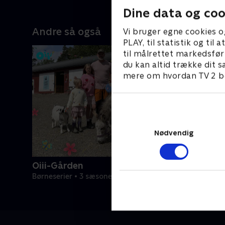
Dine data og coo
Andre så også
Vi bruger egne cookies o
PLAY, til statistik og ti
til målrettet markedsfør
du kan altid trække dit s
mere om hvordan TV 2 be
Nødvendig
Oiii-Gården
Børneserier • 3 sæsoner