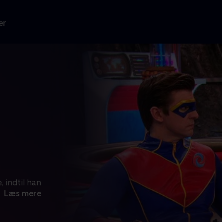
er
, indtil han
Læs mere