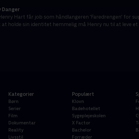
 Danger
Henry Hart får job som håndlangeren 'Faredrengen' for su
 at holde sin identitet hemmelig må Henry nu til at leve et 
Kategorier
Populært
S
Børn
Klovn
F
Serier
Badehotellet
H
Film
Sygeplejeskolen
C
Dokumentar
X Factor
T
Reality
Bachelor
B
Livsstil
Forræder