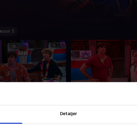
æson 5
 Begynder - del 2
3. Mere Fare, Flere Prob
t er en almindelig dreng i
Henry prøver at forene sig 
asse, indtil han bliver
nye rolle som Faredrengen,
Detaljer
r for superhelten Kaptajn
knokler med at få både be
lket han skal holde
af kriminalitet, skole, famili
t.
venner til at gå op.
2022 • 21 min
12. marts 2022 • 21 min