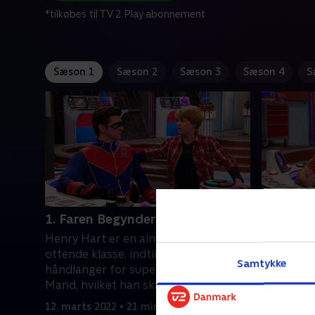
*tilkøbes til TV 2 Play abonnement
Sæson 1
Sæson 2
Sæson 3
Sæson 4
S
1. Faren Begynder - del 1
2. Faren
Henry Hart er en almindelig dreng i
Henry Har
ottende klasse, indtil han bliver
ottende kl
Samtykke
håndlanger for superhelten Kaptajn
håndlange
Mand, hvilket han skal holde
Mand, hvi
hemmeligt.
hemmelig
12. marts 2022 • 21 min
12. marts 