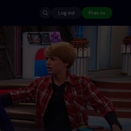
Log ind
Prøv nu