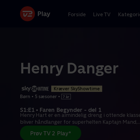
Forside
Live TV
Kategori
Henry Danger
Kræver SkyShowtime
Børn
•
5 sæsoner
•
S1:E1 • Faren Begynder - del 1
Henry Hart er en almindelig dreng i ottende klasse
bliver håndlanger for superhelten Kaptajn Mand,
...
Prøv TV 2 Play*