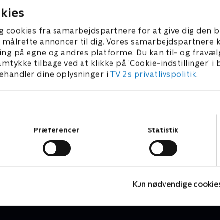
kies
g cookies fra samarbejdspartnere for at give dig den b
l at målrette annoncer til dig. Vores samarbejdspartner
ing på egne og andres platforme. Du kan til- og fravæl
amtykke tilbage ved at klikke på ’Cookie-indstillinger’ i
handler dine oplysninger i
TV 2s privatlivspolitik
.
Samtykkevalg
Præferencer
Statistik
Vicke Viking
O
Børneserier • 1 sæsoner
B
Kun nødvendige cookie