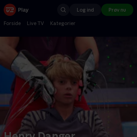
Log ind
Prøv nu
Forside
Live TV
Kategorier
Henry Danger