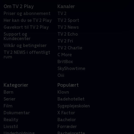
Om TV 2 Play
Kanaler
Priser og abonnement
TV 2
Her kan du se TV 2 Play
TV 2 Sport
Gavekort til TV 2 Play
TV 2 News
Support og
TV 2 Echo
Kundecenter
TV 2 Fri
Vilkår og betingelser
TV 2 Charlie
TV 2 NEWS i offentligt
C More
rum
BritBox
SkyShowtime
Oiii
Kategorier
Populært
Børn
Klovn
Serier
Badehotellet
Film
Sygeplejeskolen
Dokumentar
X Factor
Reality
Bachelor
Livsstil
Forræder
Underholdning
Bachelorette