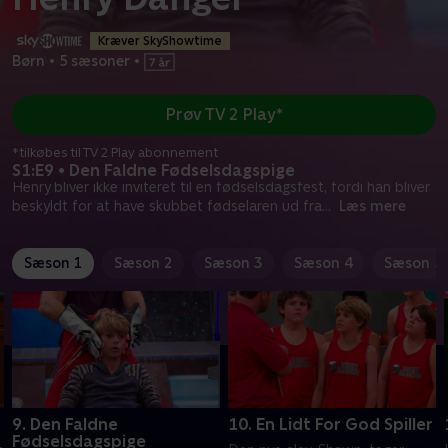
Kræver SkyShowtime
Børn
•
5 sæsoner
•
Prøv TV 2 Play*
*tilkøbes til TV 2 Play abonnement
S1:E9 • Den Faldne Fødselsdagspige
Henry bliver ikke inviteret til en fødselsdagsfest, fordi han bliver
beskyldt for at have skubbet fødselaren ud fra
...
Læs mere
Sæson 1
Sæson 2
Sæson 3
Sæson 4
Sæson 5
9. Den Faldne
10. En Lidt For God Spiller
Fødselsdagspige