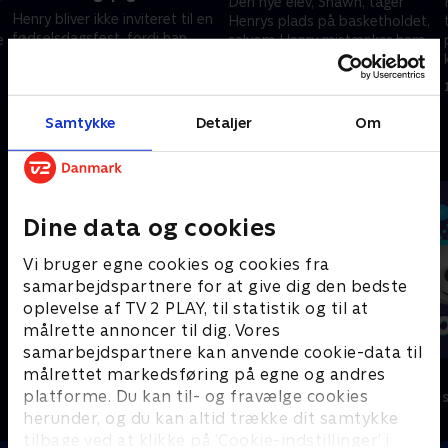
r
Den nye elev, Shawn, tager
Henry bliver ikke inviteret til en
Henrys plads på basketholdet,
fødselsdagsfest, fordi han
e
selvom Henry mistænker ham
bliver beskyldt for at have
for at være noget ældre, end
skubbet fødselaren ud fra
han påstår.
12. marts 2022 • 21 min
hendes tag det foregående år.
12. marts 2022 • 21 min
Samtykke
Detaljer
Om
Andre så også
Dine data og cookies
Vi bruger egne cookies og cookies fra
samarbejdspartnere for at give dig den bedste
oplevelse af TV 2 PLAY, til statistik og til at
målrette annoncer til dig. Vores
samarbejdspartnere kan anvende cookie-data til
målrettet markedsføring på egne og andres
Vicke Viking
Olly & Lea
platforme. Du kan til- og fravælge cookies
Børneserier • 1 sæsoner
Børneserier • 1
herunder, og du kan altid trække dit samtykke
tilbage ved at klikke på ’Cookie-indstillinger’ i