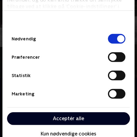
tilbage ved at klikke på ’Cookie-indstillinger’ i
bunden af siden. Læs mere om hvordan TV 2
behandler dine oplysninger i
TV 2s privatlivspolitik
.
Samtykkevalg
Nødvendig
Præferencer
Statistik
Om Hemmeligheden i skyggearkivet
9000 børn blev adopteret fra Sydkorea til Danmark
Marketing
fra 1970 til 2014. Langt de fleste har fået at vide, at
de var hittebørn. Men er det rigtigt, eller skjuler
adoptionsbureauerne noget i skyggearkiverne? I to
Acceptér alle
programmer følger TV 2 Dokumentar med tre
adopterede til Sydkorea for at finde svar.
Kun nødvendige cookies