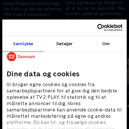
Sofie og Nikolaj har fundet ud
kassettebånd afslører en løgn
af, at de har tre søskende. Men
om Sofie og Nikolajs adoption.
hvordan bliver de genforenet,
Men hvad er sandheden?
når adoptionsbureauet ikke vil
2. august 2023 • 41 min
hjælpe?
2. august 2023 • 44 min
Andre så også
Samtykke
Detaljer
Om
Dine data og cookies
Vi bruger egne cookies og cookies fra
samarbejdspartnere for at give dig den bedste
oplevelse af TV 2 PLAY, til statistik og til at
målrette annoncer til dig. Vores
Et helvedes børnehjem
Med børnen
samarbejdspartnere kan anvende cookie-data til
Dokumentar • 1 sæsoner
Dokumentar • 1
målrettet markedsføring på egne og andres
platforme. Du kan til- og fravælge cookies
herunder, og du kan altid trække dit samtykke