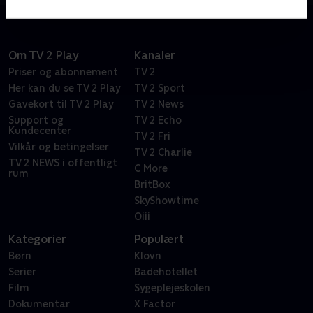
Om TV 2 Play
Kanaler
Priser og abonnement
TV 2
Her kan du se TV 2 Play
TV 2 Sport
Gavekort til TV 2 Play
TV 2 News
Support og
TV 2 Echo
Kundecenter
TV 2 Fri
Vilkår og betingelser
TV 2 Charlie
TV 2 NEWS i offentligt
C More
rum
BritBox
SkyShowtime
Oiii
Kategorier
Populært
Børn
Klovn
Serier
Badehotellet
Film
Sygeplejeskolen
Dokumentar
X Factor