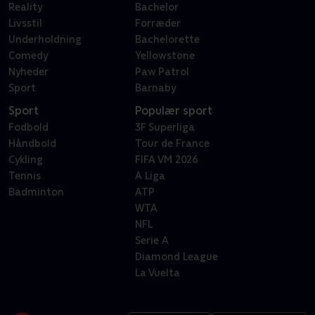
Reality
Bachelor
Livsstil
Forræder
Underholdning
Bachelorette
Comedy
Yellowstone
Nyheder
Paw Patrol
Sport
Barnaby
Sport
Populær sport
Fodbold
3F Superliga
Håndbold
Tour de France
Cykling
FIFA VM 2026
Tennis
A Liga
Badminton
ATP
WTA
NFL
Serie A
Diamond League
La Vuelta