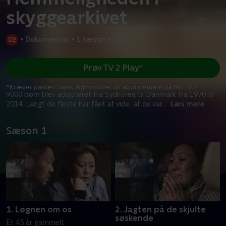
skyggearkivet
•
Dokumentar
•
1 sæson
•
Prøv TV 2 Play*
*Kræver pakken Basis. Administrer dit abonnement på Mit TV 2.
9000 børn blev adopteret fra Sydkorea til Danmark fra 1970 til
2014. Langt de fleste har fået at vide, at de var
...
Læs mere
Sæson 1
1. Løgnen om os
2. Jagten på de skjulte
søskende
Et 45 år gammelt