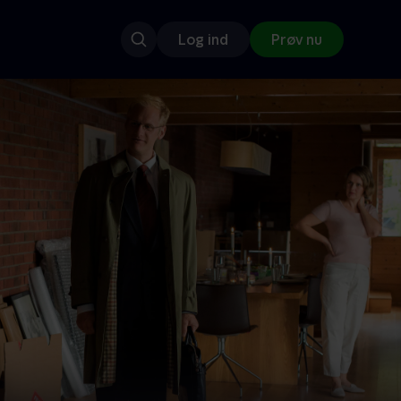
Log ind
Prøv nu