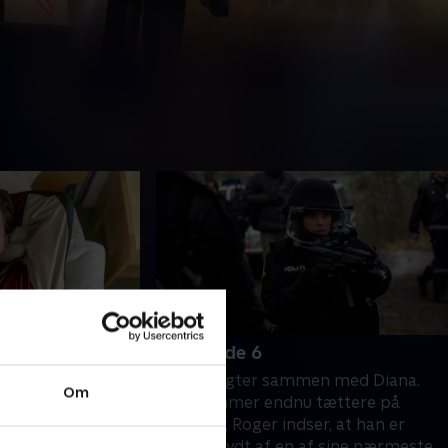
6. Episode 6
undslippe både
Roger flygter sammen med Diana.
Om
drene samtidig med,
Julie kommer endnu tættere på
edde sin far.
Roger, og Roger indser, at han er
rop dukker op i
blevet snydt af en af sine nærmeste