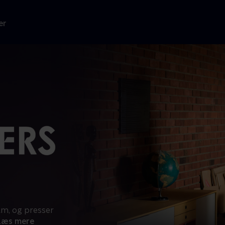
er
am, og presser
Læs mere