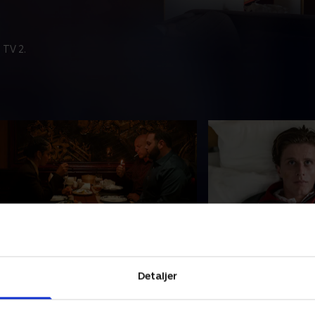
 TV 2.
. Episode 4
5. Episode 5
oger presses fra alle sider. Kelly får
Roger kæmper for 
Detaljer
odvilligt hjælp af sine brutale
Julie, Kelly og brø
rødre, mens politiet indleder et nyt
at han forsøger at r
amarbejde i jagten på sandheden
Postbuddets døde k