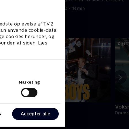
1. maj 2023 • 44 min
edste oplevelse af TV 2
e kan anvende cookie-data
ge cookies herunder, og
 bunden af siden. Læs
Marketing
olden Boys
Voks
rama • 1 sæsoner
Drama 
s
Acceptér alle