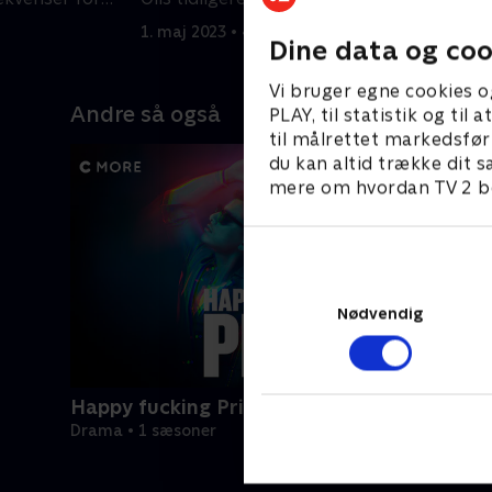
1. maj 2023 • 43 min
1
Dine data og coo
Vi bruger egne cookies o
Andre så også
PLAY, til statistik og ti
til målrettet markedsfør
du kan altid trække dit s
mere om hvordan TV 2 be
Nødvendig
Happy fucking Pride
Drama • 1 sæsoner