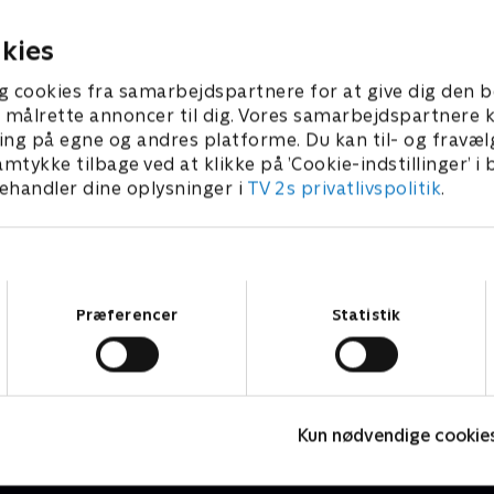
søen
. maj 2023 • 42 min
1. maj 2023 • 43 min
kies
g cookies fra samarbejdspartnere for at give dig den b
l at målrette annoncer til dig. Vores samarbejdspartner
ing på egne og andres platforme. Du kan til- og fravæl
amtykke tilbage ved at klikke på ’Cookie-indstillinger’ i
handler dine oplysninger i
TV 2s privatlivspolitik
.
Samtykkevalg
Præferencer
Statistik
Made in Finland
G
Drama • 1 sæsoner
D
Kun nødvendige cookie