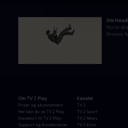
Om Head
Norsk dra
Browns fø
Om TV 2 Play
Kanaler
Priser og abonnement
TV 2
Her kan du se TV 2 Play
TV 2 Sport
Gavekort til TV 2 Play
TV 2 News
Support og Kundecenter
TV 2 Echo