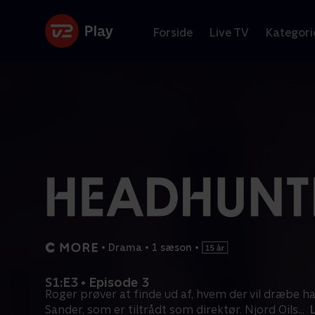
Forside
Live TV
Kategori
•
Drama
•
1 sæson
•
S1:E3 • Episode 3
Roger prøver at finde ud af, hvem der vil dræbe h
Sander, som er tiltrådt som direktør. Njord Oils
...