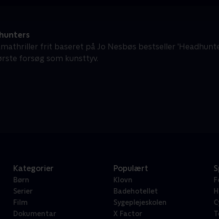
hunters
mathriller frit baseret på Jo Nesbøs bestseller 'Headhunt
rste forsøg som kunsttyv.
Kategorier
Populært
S
Børn
Klovn
F
Serier
Badehotellet
H
Film
Sygeplejeskolen
C
Dokumentar
X Factor
T