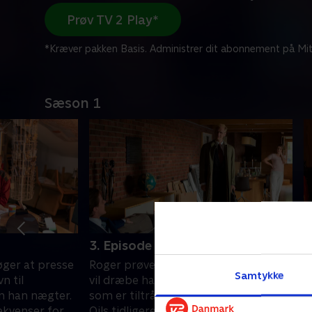
Prøv TV 2 Play*
*Kræver pakken Basis. Administrer dit abonnement på Mit
Sæson 1
3. Episode 3
4
øger at presse
Roger prøver at finde ud af, hvem der
R
Samtykke
vn til
vil dræbe ham, og presser Sander,
m
en han nægter.
som er tiltrådt som direktør. Njord
b
ekvenser for
Oils tidligere direktør findes død
s