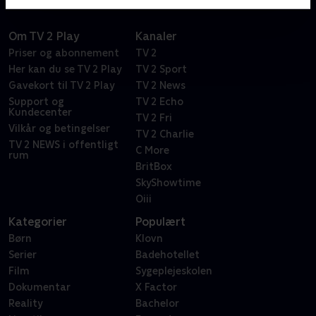
Om TV 2 Play
Kanaler
Priser og abonnement
TV 2
Her kan du se TV 2 Play
TV 2 Sport
Gavekort til TV 2 Play
TV 2 News
Support og
TV 2 Echo
Kundecenter
TV 2 Fri
Vilkår og betingelser
TV 2 Charlie
TV 2 NEWS i offentligt
C More
rum
BritBox
SkyShowtime
Oiii
Kategorier
Populært
Børn
Klovn
Serier
Badehotellet
Film
Sygeplejeskolen
Dokumentar
X Factor
Reality
Bachelor