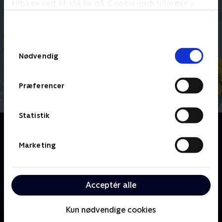
tilbage ved at klikke på ’Cookie-indstillinger’ i
bunden af siden. Læs mere om hvordan TV 2
behandler dine oplysninger i
TV 2s privatlivspolitik
.
Samtykkevalg
Nødvendig
Præferencer
Statistik
Om H.C. Andersens eventyr
Der var engang en dansk eventyrforfatter, der kunne
Marketing
de mest fantastiske historier. Eventyrerne var så
fantastiske, at de spredte sig fra forfatterens lille
hjemland til den ganske verden. Eventyrforfatteren
Acceptér alle
hed H.C. Andersen, og nu kan du nyde hans bedste
historier genfortalt som tegnefilm.
Kun nødvendige cookies