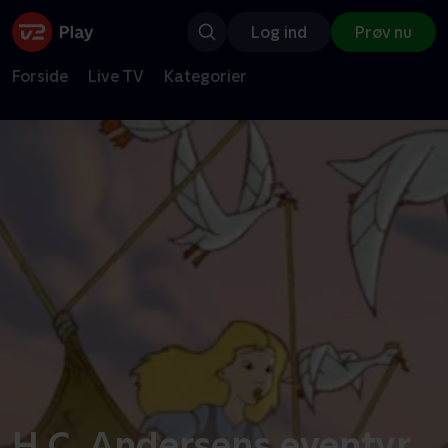
Log ind
Prøv nu
Forside
Live TV
Kategorier
H.C. Andersens eventyr