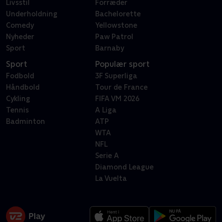
Livsstil
Forræder
Underholdning
Bachelorette
Comedy
Yellowstone
Nyheder
Paw Patrol
Sport
Barnaby
Sport
Populær sport
Fodbold
3F Superliga
Håndbold
Tour de France
Cykling
FIFA VM 2026
Tennis
A Liga
Badminton
ATP
WTA
NFL
Serie A
Diamond League
La Vuelta