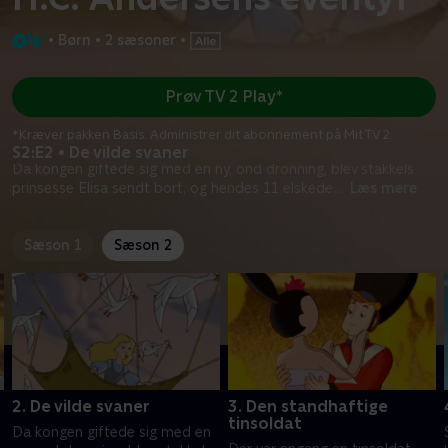
•
Børn
•
2 sæsoner
•
Prøv TV 2 Play*
*Kræver pakken Basis. Administrer dit abonnement på Mit TV 2.
S2:E2 • De vilde svaner
Da kongen giftede sig med en ny, ond dronning, blev stakkels
prinsesse Elisa sendt bort, og hendes 11 elskede
...
Læs mere
Sæson 1
Sæson 2
2. De vilde svaner
3. Den standhaftige
tinsoldat
Da kongen giftede sig med en