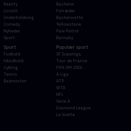
Reality
Bachelor
Livsstil
Forræder
Underholdning
Bachelorette
Comedy
Yellowstone
Nyheder
Paw Patrol
Sport
Barnaby
Sport
Populær sport
Fodbold
3F Superliga
Håndbold
Tour de France
Cykling
FIFA VM 2026
Tennis
A Liga
Badminton
ATP
WTA
NFL
Serie A
Diamond League
La Vuelta