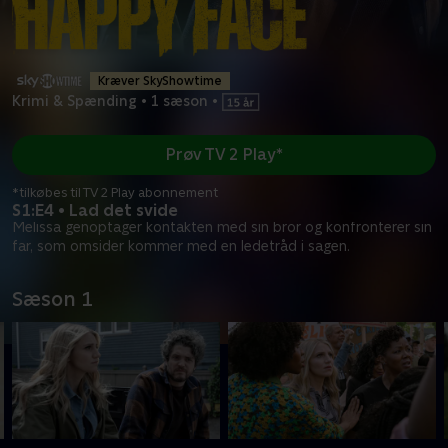
Kræver SkyShowtime
Krimi & Spænding
•
1 sæson
•
Prøv TV 2 Play*
*tilkøbes til TV 2 Play abonnement
S1:E4 • Lad det svide
Melissa genoptager kontakten med sin bror og konfronterer sin
far, som omsider kommer med en ledetråd i sagen.
Sæson 1