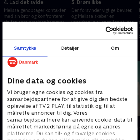
4. Lad det svide
5. Drøm ikke
Melissa genoptager kontakten
Der forsvinder vigtige beviser,
med sin bror og konfronterer
og Melissa skaber en
sin far, som omsider kommer
usandsynlig alliance for at løse
med en ledetråd i sagen.
problemet.
15. maj 2025 • 50 min
22. maj 2025 • 55 min
Samtykke
Detaljer
Om
Andre så også
Dine data og cookies
Vi bruger egne cookies og cookies fra
samarbejdspartnere for at give dig den bedste
oplevelse af TV 2 PLAY, til statistik og til at
målrette annoncer til dig. Vores
samarbejdspartnere kan anvende cookie-data til
Top Dog
The Au Pair
målrettet markedsføring på egne og andres
Krimi & Spænding • 1 sæsoner
Krimi & Spændi
platforme. Du kan til- og fravælge cookies