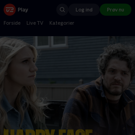
Log ind
Prøv nu
Forside
Live TV
Kategorier