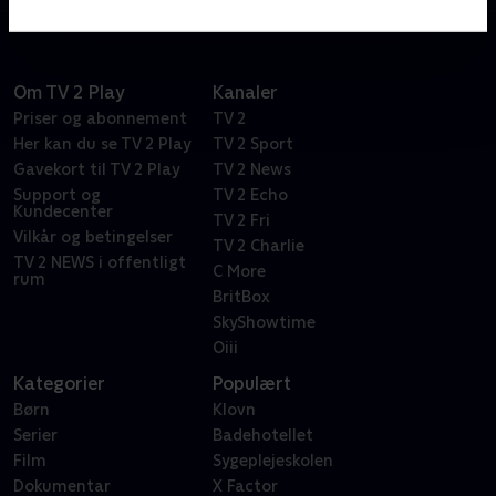
Om TV 2 Play
Kanaler
Priser og abonnement
TV 2
Her kan du se TV 2 Play
TV 2 Sport
Gavekort til TV 2 Play
TV 2 News
Support og
TV 2 Echo
Kundecenter
TV 2 Fri
Vilkår og betingelser
TV 2 Charlie
TV 2 NEWS i offentligt
C More
rum
BritBox
SkyShowtime
Oiii
Kategorier
Populært
Børn
Klovn
Serier
Badehotellet
Film
Sygeplejeskolen
Dokumentar
X Factor