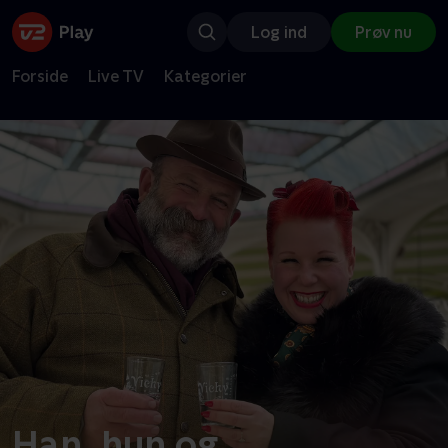
Log ind
Prøv nu
Forside
Live TV
Kategorier
Han, hun og