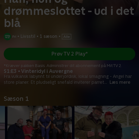
drømmeslottet - ud i det
blå
•
Livsstil
•
1 sæson
•
Prøv TV 2 Play*
*Kræver pakken Basis. Administrer dit abonnement på Mit TV 2.
S1:E3 • Vinteridyl i Auvergne
Fra vulkansk labyrint til underjordisk, lokal smagning - Angel har
store planer. Et pludseligt snefald inviterer parret
...
Læs mere
Sæson 1