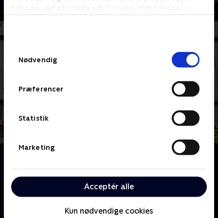
tilbage ved at klikke på ’Cookie-indstillinger’ i
bunden af siden. Læs mere om hvordan TV 2
behandler dine oplysninger i
TV 2s privatlivspolitik
.
Samtykkevalg
Nødvendig
Præferencer
Statistik
Marketing
Om Han, hun og drømmeslottet - ud i det blå
Slotsejerne Dick og Angel rejser rundt i det franske
land og deler ud af hemmeligheder, som kun få
Acceptér alle
turister kender. Nye eventyr og uforglemmelige
minder venter det britiske par.
Kun nødvendige cookies