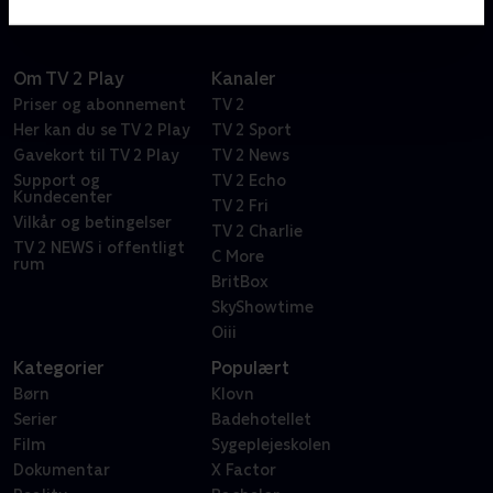
Om TV 2 Play
Kanaler
Priser og abonnement
TV 2
Her kan du se TV 2 Play
TV 2 Sport
Gavekort til TV 2 Play
TV 2 News
Support og
TV 2 Echo
Kundecenter
TV 2 Fri
Vilkår og betingelser
TV 2 Charlie
TV 2 NEWS i offentligt
C More
rum
BritBox
SkyShowtime
Oiii
Kategorier
Populært
Børn
Klovn
Serier
Badehotellet
Film
Sygeplejeskolen
Dokumentar
X Factor