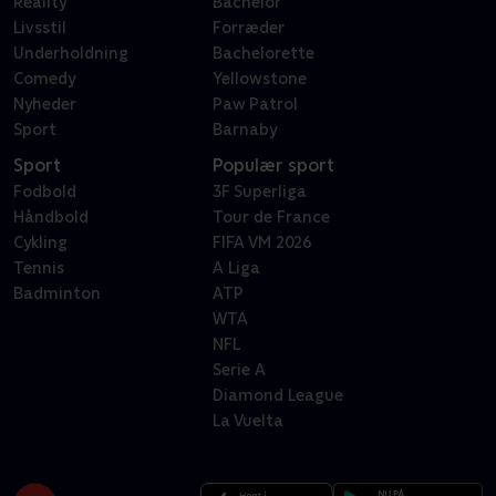
Reality
Bachelor
Livsstil
Forræder
Underholdning
Bachelorette
Comedy
Yellowstone
Nyheder
Paw Patrol
Sport
Barnaby
Sport
Populær sport
Fodbold
3F Superliga
Håndbold
Tour de France
Cykling
FIFA VM 2026
Tennis
A Liga
Badminton
ATP
WTA
NFL
Serie A
Diamond League
La Vuelta