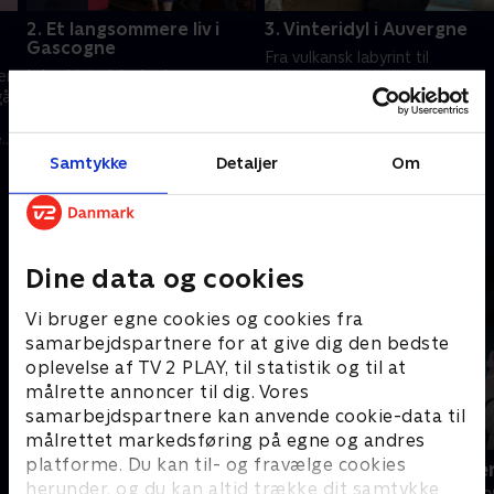
2. Et langsommere liv i
3. Vinteridyl i Auvergne
Gascogne
Fra vulkansk labyrint til
er
I den historiske by Lectoure
underjordisk, lokal smagning -
går
bliver Dick og Angel opslugt af
Angel har store planer. Et
et lokalt marked. De sætter
pludseligt snefald inviterer
e
tempoet ned med
parret indendørs til fransk
28. oktober 2024 • 46 min
andemiddag, vinhøst og gamle
Samtykke
Detaljer
Om
bondegårdshygge.
21. oktober 2024 • 46 min
traditioner.
Andre så også
Dine data og cookies
Vi bruger egne cookies og cookies fra
samarbejdspartnere for at give dig den bedste
oplevelse af TV 2 PLAY, til statistik og til at
målrette annoncer til dig. Vores
samarbejdspartnere kan anvende cookie-data til
målrettet markedsføring på egne og andres
platforme. Du kan til- og fravælge cookies
Han, hun og drømmeslottet
Petra slukk
herunder, og du kan altid trække dit samtykke
Livsstil • 8 sæsoner
Livsstil • 1 sæs