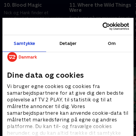
10. Blood Magic
11. Where the Wild Things
Were
Nick og Hank finder et
Eve tager på en mission for at
usandsynligt spor til en række
bekæmpe en mystiske kraft,
dødelige angreb på et lokalt
hun har set i spejlet, og havner
plejehjem.
i ukendt territorium.
20. september 2022 • 41 min
Samtykke
Detaljer
Om
20. september 2022 • 41 min
Andre så også
Dine data og cookies
Vi bruger egne cookies og cookies fra
samarbejdspartnere for at give dig den bedste
oplevelse af TV 2 PLAY, til statistik og til at
målrette annoncer til dig. Vores
samarbejdspartnere kan anvende cookie-data til
målrettet markedsføring på egne og andres
Happy fucking Pride
Fake Patient
platforme. Du kan til- og fravælge cookies
herunder, og du kan altid trække dit samtykke
Drama • 1 sæsoner
Drama • 1 sæso