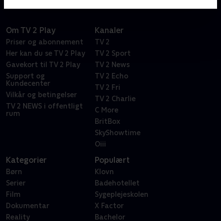
Om TV 2 Play
Kanaler
Priser og abonnement
TV 2
Her kan du se TV 2 Play
TV 2 Sport
Gavekort til TV 2 Play
TV 2 News
Support og
TV 2 Echo
Kundecenter
TV 2 Fri
Vilkår og betingelser
TV 2 Charlie
TV 2 NEWS i offentligt
C More
rum
BritBox
SkyShowtime
Oiii
Kategorier
Populært
Børn
Klovn
Serier
Badehotellet
Film
Sygeplejeskolen
Dokumentar
X Factor
Reality
Bachelor