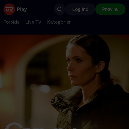
Log ind
Prøv nu
Forside
Live TV
Kategorier