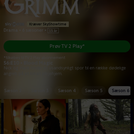
Kræver SkyShowtime
Drama
•
6 sæsoner
•
Prøv TV 2 Play*
*tilkøbes til TV 2 Play abonnement
S6:E10 • Blood Magic
Nick og Hank finder et usandsynligt spor til en række dødelige
angreb på et lokalt plejehjem.
Sæson 2
Sæson 3
Sæson 4
Sæson 5
Sæson 6