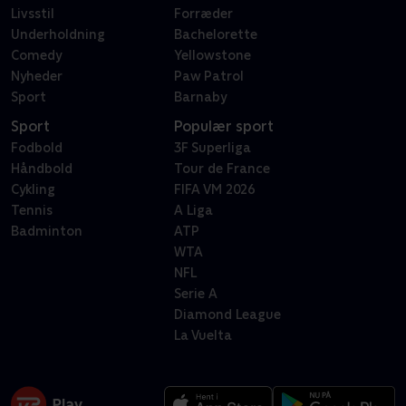
Livsstil
Forræder
Underholdning
Bachelorette
Comedy
Yellowstone
Nyheder
Paw Patrol
Sport
Barnaby
Sport
Populær sport
Fodbold
3F Superliga
Håndbold
Tour de France
Cykling
FIFA VM 2026
Tennis
A Liga
Badminton
ATP
WTA
NFL
Serie A
Diamond League
La Vuelta