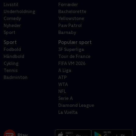
Livsstil
Forræder
Underholdning
Bachelorette
Comedy
Yellowstone
Nyheder
Paw Patrol
Sport
Barnaby
Sport
Populær sport
Fodbold
3F Superliga
Håndbold
Tour de France
Cykling
FIFA VM 2026
Tennis
A Liga
Badminton
ATP
WTA
NFL
Serie A
Diamond League
La Vuelta