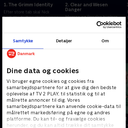
1. The Grimm Identity
2. Clear and Wesen
Danger
Efter store tab skal Nick
Monroe og Rosalee hjælper
beslutte, hvilken slags person
Nick med at lave ændringer for
og far han ønsker at være.
at beskytte Adalind og hans
20. september 2022 • 41 min
barn.
Samtykke
Detaljer
Om
20. september 2022 • 41 min
Andre så også
Dine data og cookies
Vi bruger egne cookies og cookies fra
samarbejdspartnere for at give dig den bedste
oplevelse af TV 2 PLAY, til statistik og til at
målrette annoncer til dig. Vores
samarbejdspartnere kan anvende cookie-data til
målrettet markedsføring på egne og andres
Happy fucking Pride
Fake Patient
platforme. Du kan til- og fravælge cookies
herunder, og du kan altid trække dit samtykke
Drama • 1 sæsoner
Drama • 1 sæso