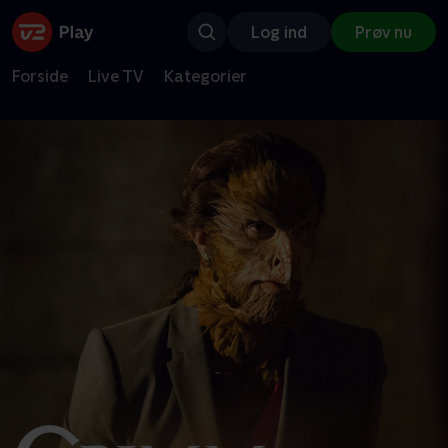
Log ind
Prøv nu
Forside
Live TV
Kategorier