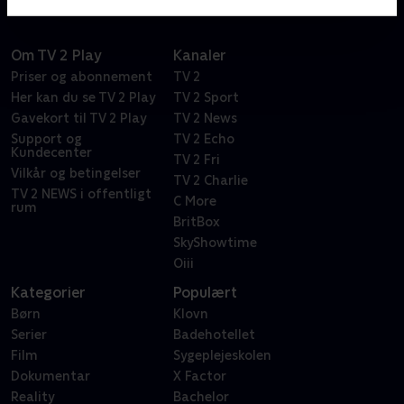
Om TV 2 Play
Kanaler
Priser og abonnement
TV 2
Her kan du se TV 2 Play
TV 2 Sport
Gavekort til TV 2 Play
TV 2 News
Support og
TV 2 Echo
Kundecenter
TV 2 Fri
Vilkår og betingelser
TV 2 Charlie
TV 2 NEWS i offentligt
C More
rum
BritBox
SkyShowtime
Oiii
Kategorier
Populært
Børn
Klovn
Serier
Badehotellet
Film
Sygeplejeskolen
Dokumentar
X Factor
Reality
Bachelor