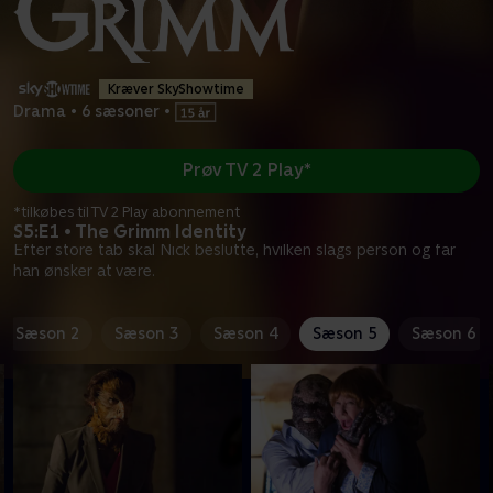
Kræver SkyShowtime
Drama
•
6 sæsoner
•
Prøv TV 2 Play*
*tilkøbes til TV 2 Play abonnement
S5:E1 • The Grimm Identity
Efter store tab skal Nick beslutte, hvilken slags person og far
han ønsker at være.
Sæson 2
Sæson 3
Sæson 4
Sæson 5
Sæson 6