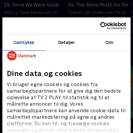
15. Once We Were Gods
16. The Show Must Go On
Nick og Hank kastes ud i en
Teamet går undercover for at
Wesen-kamp. Tingene
undersøge et dobbeltdrab på
strammer til i Europa.
et omrejsende karneval.
20. september 2022 • 41 min
20. september 2022 • 41 min
Samtykke
Detaljer
Om
Andre så også
Dine data og cookies
Vi bruger egne cookies og cookies fra
samarbejdspartnere for at give dig den bedste
oplevelse af TV 2 PLAY, til statistik og til at
målrette annoncer til dig. Vores
samarbejdspartnere kan anvende cookie-data til
målrettet markedsføring på egne og andres
Happy fucking Pride
Fake Patient
platforme. Du kan til- og fravælge cookies
herunder, og du kan altid trække dit samtykke
Drama • 1 sæsoner
Drama • 1 sæso