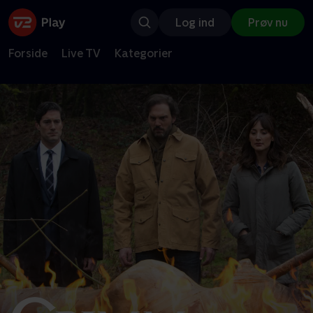
Log ind
Prøv nu
Forside
Live TV
Kategorier