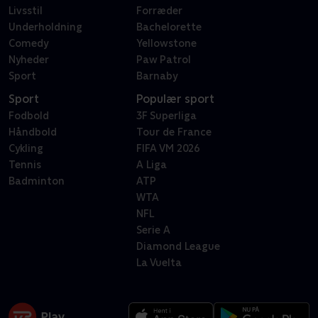
Livsstil
Forræder
Underholdning
Bachelorette
Comedy
Yellowstone
Nyheder
Paw Patrol
Sport
Barnaby
Sport
Populær sport
Fodbold
3F Superliga
Håndbold
Tour de France
Cykling
FIFA VM 2026
Tennis
A Liga
Badminton
ATP
WTA
NFL
Serie A
Diamond League
La Vuelta