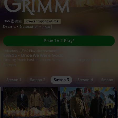
Kræver SkyShowtime
Drama
•
6 sæsoner
•
Prøv TV 2 Play*
*tilkøbes til TV 2 Play abonnement
S3:E15 • Once We Were Gods
Nick og Hank kastes ud i en Wesen-kamp. Tingene strammer til i
Europa.
Sæson 1
Sæson 2
Sæson 3
Sæson 4
Sæson 5