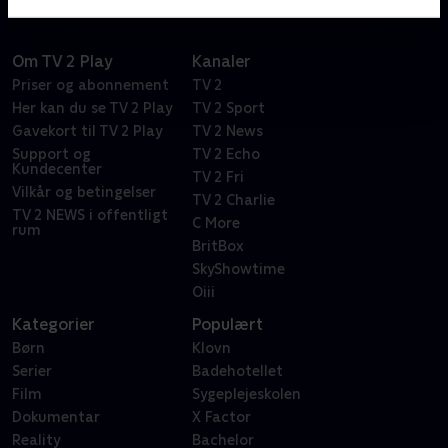
Om TV 2 Play
Kanaler
Priser og abonnement
TV 2
Her kan du se TV 2 Play
TV 2 Sport
Gavekort til TV 2 Play
TV 2 News
Support og
TV 2 Echo
Kundecenter
TV 2 Fri
Vilkår og betingelser
TV 2 Charlie
TV 2 NEWS i offentligt
C More
rum
BritBox
SkyShowtime
Oiii
Kategorier
Populært
Børn
Klovn
Serier
Badehotellet
Film
Sygeplejeskolen
Dokumentar
X Factor
Reality
Bachelor