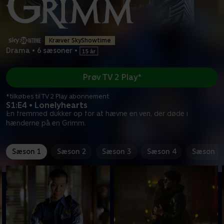
Kræver SkyShowtime
Drama
•
6 sæsoner
•
Prøv TV 2 Play*
*tilkøbes til TV 2 Play abonnement
S1:E4 • Lonelyhearts
En fremmed dukker op for at hævne en ven, der døde i
hænderne på en Grimm.
Sæson 1
Sæson 2
Sæson 3
Sæson 4
Sæson 5