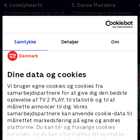
4. Lonelyhearts
5. Danse Macabre
En fremmed dukker op for at
Efterforskningen af en lærers
hævne en ven, der døde i
død fører til en social udstødt
hænderne på en Grimm.
på high schoolen.
6. september 2023 • 41 min
6. september 2023 • 41 min
Samtykke
Detaljer
Om
Andre så også
Dine data og cookies
Vi bruger egne cookies og cookies fra
samarbejdspartnere for at give dig den bedste
oplevelse af TV 2 PLAY, til statistik og til at
målrette annoncer til dig. Vores
samarbejdspartnere kan anvende cookie-data til
målrettet markedsføring på egne og andres
Happy fucking Pride
Fake Patient
platforme. Du kan til- og fravælge cookies
Drama • 1 sæsoner
Drama • 1 sæso
herunder, og du kan altid trække dit samtykke