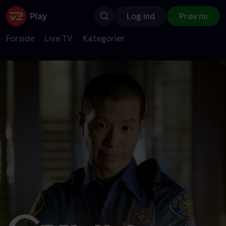
Log ind
Prøv nu
Forside
Live TV
Kategorier