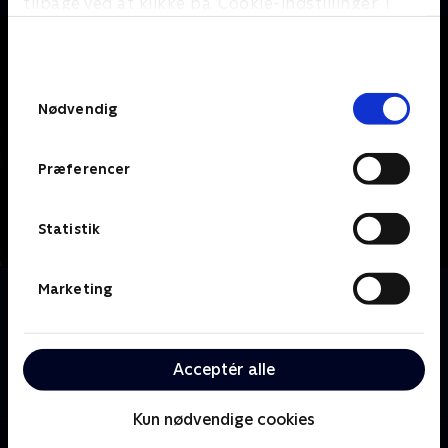
tilbage ved at klikke på ’Cookie-indstillinger’ i
bunden af siden. Læs mere om hvordan TV 2
behandler dine oplysninger i
TV 2s privatlivspolitik
.
Samtykkevalg
Nødvendig
Præferencer
Statistik
Marketing
Om Grimm
Portland-politimanden Nick Burhardt, der
nedstammer fra en lang linje af krigere kendt som
Grimms, forsvarer sin by mod magiske væsner kaldet
Acceptér alle
Wesen, der er halvt menneske, halvt dyr.
Kun nødvendige cookies