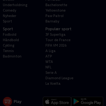
Underholdning
Bachelorette
Comedy
Yellowstone
Nyheder
Paw Patrol
Sport
Barnaby
Sport
Populær sport
Fodbold
3F Superliga
Håndbold
Tour de France
Cykling
FIFA VM 2026
Tennis
A Liga
Badminton
ATP
WTA
NFL
Serie A
Diamond League
La Vuelta