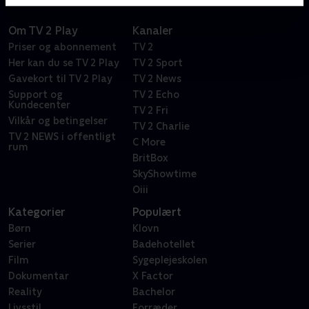
Om TV 2 Play
Kanaler
Priser og abonnement
TV 2
Her kan du se TV 2 Play
TV 2 Sport
Gavekort til TV 2 Play
TV 2 News
Support og
TV 2 Echo
Kundecenter
TV 2 Fri
Vilkår og betingelser
TV 2 Charlie
TV 2 NEWS i offentligt
C More
rum
BritBox
SkyShowtime
Oiii
Kategorier
Populært
Børn
Klovn
Serier
Badehotellet
Film
Sygeplejeskolen
Dokumentar
X Factor
Reality
Bachelor
Livsstil
Forræder