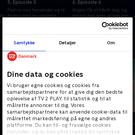
5. Episode 5
6. Episode 6
Pietros mor henvender sig til
Angelo får et hårdt slag, og
am.
Angelo med en vanskelig
selvom han siger, at han ikke
må
anmodning, som får
ønsker hævn, er det kun Pietro,
konsekvenser for Pietro.
der forstår, hvad han egentlig
har i tankerne.
1. april 2026 • 53 min
1. april 2026 • 50 min
Samtykke
Detaljer
Om
Andre så også
Dine data og cookies
Vi bruger egne cookies og cookies fra
samarbejdspartnere for at give dig den bedste
oplevelse af TV 2 PLAY, til statistik og til at
målrette annoncer til dig. Vores
samarbejdspartnere kan anvende cookie-data til
Top Dog
The Au Pair
målrettet markedsføring på egne og andres
Krimi & Spænding • 1 sæsoner
Krimi & Spændi
platforme. Du kan til- og fravælge cookies
herunder, og du kan altid trække dit samtykke