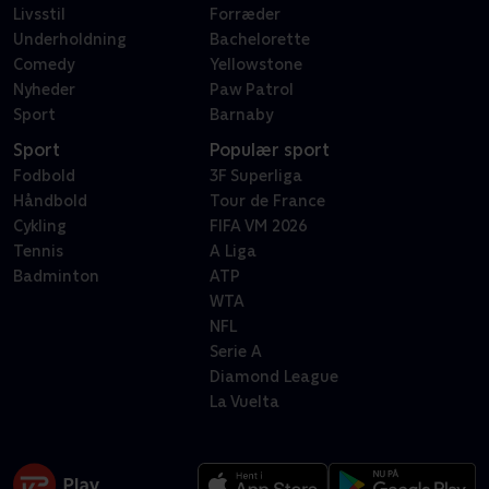
Livsstil
Forræder
Underholdning
Bachelorette
Comedy
Yellowstone
Nyheder
Paw Patrol
Sport
Barnaby
Sport
Populær sport
Fodbold
3F Superliga
Håndbold
Tour de France
Cykling
FIFA VM 2026
Tennis
A Liga
Badminton
ATP
WTA
NFL
Serie A
Diamond League
La Vuelta