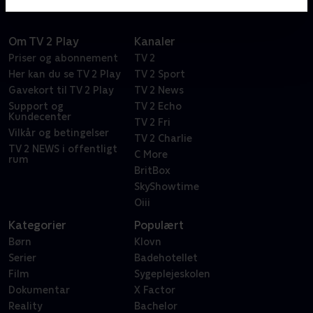
Om TV 2 Play
Kanaler
Priser og abonnement
TV 2
Her kan du se TV 2 Play
TV 2 Sport
Gavekort til TV 2 Play
TV 2 News
Support og
TV 2 Echo
Kundecenter
TV 2 Fri
Vilkår og betingelser
TV 2 Charlie
TV 2 NEWS i offentligt
C More
rum
BritBox
SkyShowtime
Oiii
Kategorier
Populært
Børn
Klovn
Serier
Badehotellet
Film
Sygeplejeskolen
Dokumentar
X Factor
Reality
Bachelor