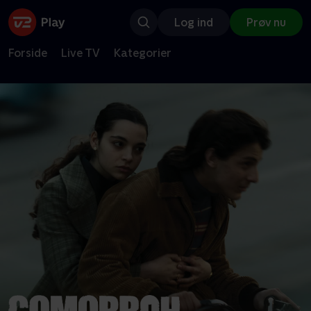
Log ind
Prøv nu
Forside
Live TV
Kategorier