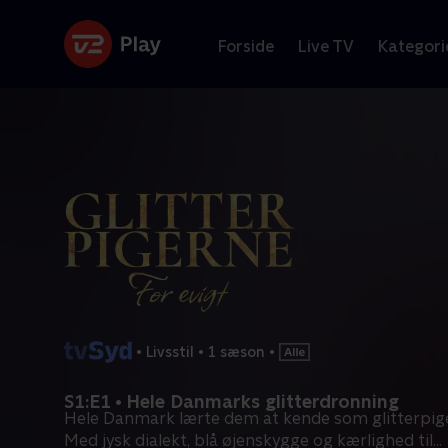
Forside
Live TV
Kategori
•
Livsstil
•
1 sæson
•
S1:E1 • Hele Danmarks glitterdronning
Hele Danmark lærte dem at kende som glitterpiger
Med jysk dialekt, blå øjenskygge og kærlighed til
...