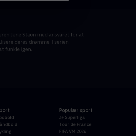
eren June Staun med ansvaret for at
alisere deres drømme. I serien
at funkle igen.
port
Populær sport
odbold
3F Superliga
åndbold
Tour de France
ykling
FIFA VM 2026