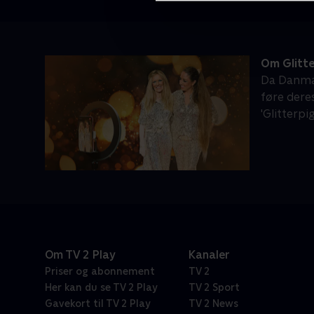
Om Glitte
Da Danmar
føre dere
'Glitterpi
Om TV 2 Play
Kanaler
Priser og abonnement
TV 2
Her kan du se TV 2 Play
TV 2 Sport
Gavekort til TV 2 Play
TV 2 News