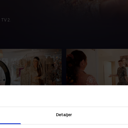
 TV 2.
godt uden min mor
3. Glitterstyling og festi
 for første gang stå på egne
Mathias Bach, som har paro
Detaljer
dervise dekoratørelever. I
Susanne, mødes med June til
tager hun mod til sig og
snak og glitterstyling. June 
n mors telefon for at se,
første gang butikken ud på 