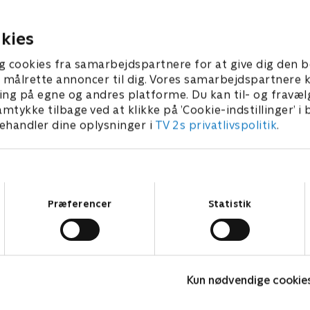
 gemmer.
Vi Elsker.
26 • 21 min
1. april 2026 • 21 min
kies
g cookies fra samarbejdspartnere for at give dig den b
l at målrette annoncer til dig. Vores samarbejdspartner
ing på egne og andres platforme. Du kan til- og fravæl
amtykke tilbage ved at klikke på ’Cookie-indstillinger’ i
handler dine oplysninger i
TV 2s privatlivspolitik
.
Samtykkevalg
Præferencer
Statistik
Julelys for millioner
F
Kun nødvendige cookie
2022 • Livsstil • 46 min
L