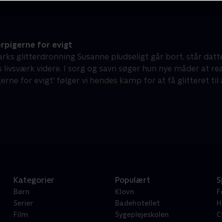
rpigerne for evigt
ks glitterdronning Susanne pludseligt går bort, står datt
s livsværk videre. I sorg og savn søger hun nye måder at re
gerne for evigt' følger vi hendes kamp for at få glitteret til 
Kategorier
Populært
S
Børn
Klovn
F
Serier
Badehotellet
H
Film
Sygeplejeskolen
C