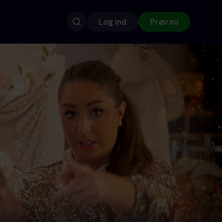
Log ind
Prøv nu