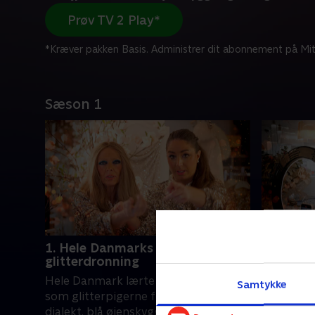
Prøv TV 2 Play*
*Kræver pakken Basis. Administrer dit abonnement på Mit
Sæson 1
1. Hele Danmarks
2. Kan 
glitterdronning
June skal
Hele Danmark lærte dem at kende
ben og un
Samtykke
som glitterpigerne fra Vejle. Med jysk
butikken 
dialekt, blå øjenskygge og kærlighed
tænder si