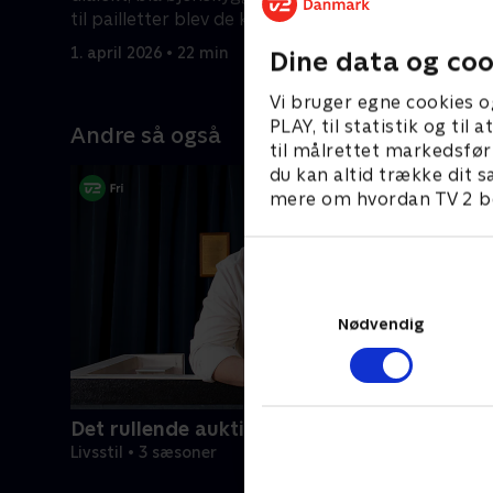
til pailletter blev de kendt for deres
hvad den
1. april 20
videoer.
1. april 2026 • 22 min
Dine data og coo
Vi bruger egne cookies o
PLAY, til statistik og ti
Andre så også
til målrettet markedsfør
du kan altid trække dit s
mere om hvordan TV 2 be
Nødvendig
Det rullende auktionshus
Livsstil • 3 sæsoner