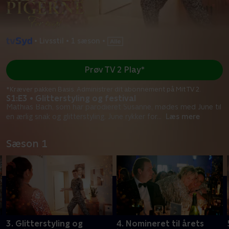
•
Livsstil
•
1 sæson
•
Prøv TV 2 Play*
*Kræver pakken Basis. Administrer dit abonnement på Mit TV 2.
S1:E3 • Glitterstyling og festival
Mathias Bach, som har parodieret Susanne, mødes med June til
en ærlig snak og glitterstyling. June rykker for
...
Læs mere
Sæson 1
r
3. Glitterstyling og
4. Nomineret til årets