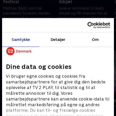
festival
ildsjæl
Mathias Bach, som har
June er nomineret til årets
parodieret Susanne, mødes
ildsjæl og får chancen for at
med June til en ærlig snak og
hylde sin mor. Samtidig skal
glitterstyling. June rykker for
hun færdiggøre en stor opgave
første gang butikken ud på
i Bølgen, som de skulle have
1. april 2026 • 21 min
15. april 2026 • 22 min
festivalen Vi Elsker.
løst sammen.
Samtykke
Detaljer
Om
Andre så også
Dine data og cookies
Vi bruger egne cookies og cookies fra
samarbejdspartnere for at give dig den bedste
oplevelse af TV 2 PLAY, til statistik og til at
målrette annoncer til dig. Vores
samarbejdspartnere kan anvende cookie-data til
Det rullende auktionshus
Julelys for m
målrettet markedsføring på egne og andres
Livsstil • 3 sæsoner
2022 • Livsstil •
platforme. Du kan til- og fravælge cookies