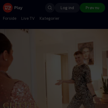
Log ind
Prøv nu
Forside
Live TV
Kategorier