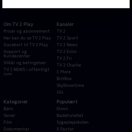
Om TV 2 Play
Kanaler
Priser og abonnement
TV 2
Her kan du se TV 2 Play
TV 2 Sport
Gavekort til TV 2 Play
TV 2 News
Support og
TV 2 Echo
Kundecenter
TV 2 Fri
Vilkår og betingelser
TV 2 Charlie
TV 2 NEWS i offentligt
C More
rum
BritBox
SkyShowtime
Oiii
Kategorier
Populært
Børn
Klovn
Serier
Badehotellet
Film
Sygeplejeskolen
Dokumentar
X Factor