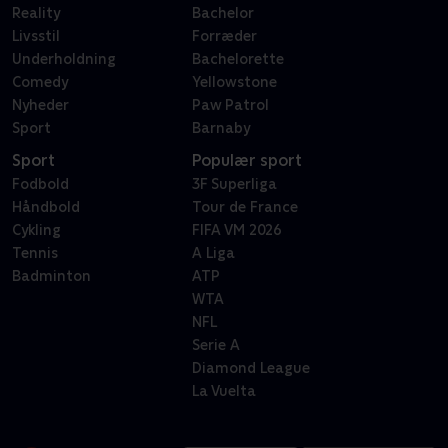
Reality
Bachelor
Livsstil
Forræder
Underholdning
Bachelorette
Comedy
Yellowstone
Nyheder
Paw Patrol
Sport
Barnaby
Sport
Populær sport
Fodbold
3F Superliga
Håndbold
Tour de France
Cykling
FIFA VM 2026
Tennis
A Liga
Badminton
ATP
WTA
NFL
Serie A
Diamond League
La Vuelta