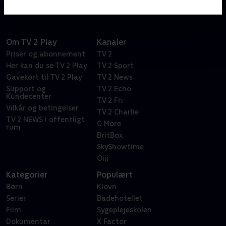
Om TV 2 Play
Kanaler
Priser og abonnement
TV 2
Her kan du se TV 2 Play
TV 2 Sport
Gavekort til TV 2 Play
TV 2 News
Support og
TV 2 Echo
Kundecenter
TV 2 Fri
Vilkår og betingelser
TV 2 Charlie
TV 2 NEWS i offentligt
C More
rum
BritBox
SkyShowtime
Oiii
Kategorier
Populært
Børn
Klovn
Serier
Badehotellet
Film
Sygeplejeskolen
Dokumentar
X Factor