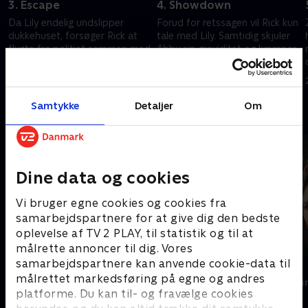
3. Escape
4. Showdown
Da Lily endelig undslipper
Forud for retssagen vil Rick kun
dukkehuset, forsøger Rick at
tale med Lily. Samtidig skjuler
flygte fra politiet sammen med
Abby sin graviditet og kæmper
Zoe og deres datter.
for at reparere forholdet til sin
familie.
26. februar 2026 • 53 min
26. februar 2026 • 46 min
Samtykke
Detaljer
Om
Andre så også
Dine data og cookies
Vi bruger egne cookies og cookies fra
samarbejdspartnere for at give dig den bedste
oplevelse af TV 2 PLAY, til statistik og til at
målrette annoncer til dig. Vores
samarbejdspartnere kan anvende cookie-data til
Kommissær Rex
Top Dog
målrettet markedsføring på egne og andres
Krimi & Spænding • 2 sæsoner
Krimi & Spændi
platforme. Du kan til- og fravælge cookies