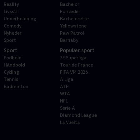
Reality
Bachelor
Livsstil
Forræder
Underholdning
Bachelorette
Comedy
Yellowstone
Nyheder
Paw Patrol
Sport
Barnaby
Sport
Populær sport
Fodbold
3F Superliga
Håndbold
Tour de France
Cykling
FIFA VM 2026
Tennis
A Liga
Badminton
ATP
WTA
NFL
Serie A
Diamond League
La Vuelta