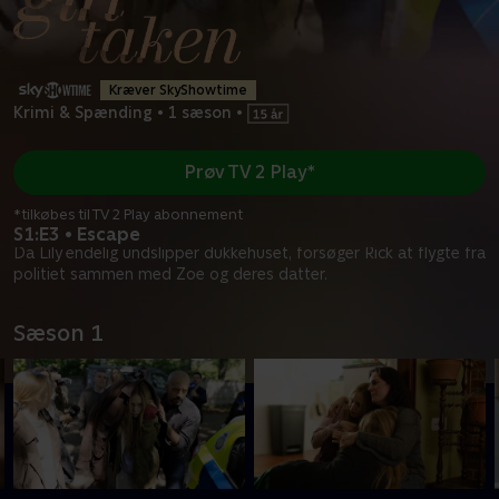
Kræver SkyShowtime
Krimi & Spænding
•
1 sæson
•
Prøv TV 2 Play*
*tilkøbes til TV 2 Play abonnement
S1:E3 • Escape
Da Lily endelig undslipper dukkehuset, forsøger Rick at flygte fra
politiet sammen med Zoe og deres datter.
Sæson 1