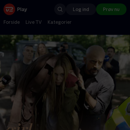
Log ind
Prøv nu
Forside
Live TV
Kategorier