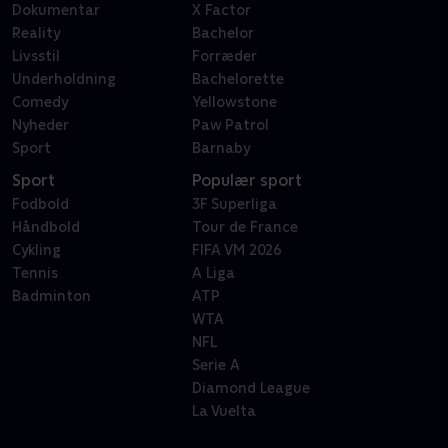
Dokumentar
X Factor
Reality
Bachelor
Livsstil
Forræder
Underholdning
Bachelorette
Comedy
Yellowstone
Nyheder
Paw Patrol
Sport
Barnaby
Sport
Populær sport
Fodbold
3F Superliga
Håndbold
Tour de France
Cykling
FIFA VM 2026
Tennis
A Liga
Badminton
ATP
WTA
NFL
Serie A
Diamond League
La Vuelta