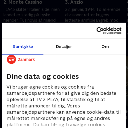
2. Monte Cassino
3. Anzio
I 1943 skifter Italien side, men
22. januar, 1944: To allierende
e
landet er stadig på tyske
divisioner retter krigens
hænder. Tusindvis af mænd
letteste amfibieangreb mod
samles på den eneste vej til
den italienske havneby Anzio,
Rom og om den klippe, der
men formår ikke udnytte deres
4. maj 2025 • 50 min
4. maj 2025 • 53 min
bevogter den.
fordel
Samtykke
Detaljer
Om
Andre så også
Dine data og cookies
Vi bruger egne cookies og cookies fra
samarbejdspartnere for at give dig den bedste
oplevelse af TV 2 PLAY, til statistik og til at
målrette annoncer til dig. Vores
Ingemann - Hitler, Stalin og
Dronningern
samarbejdspartnere kan anvende cookie-data til
Churchill
Dokumentar • 1
målrettet markedsføring på egne og andres
Dokumentar • 1 sæsoner
platforme. Du kan til- og fravælge cookies