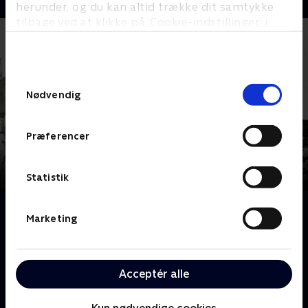
herunder, og du kan altid trække dit samtykke
tilbage ved at klikke på ’Cookie-indstillinger’ i
bunden af siden. Læs mere om hvordan TV 2
behandler dine oplysninger i
TV 2s privatlivspolitik
.
Samtykkevalg
Nødvendig
Præferencer
Statistik
Om Frontlines
Marketing
Oplev de gribende historier om kampene i Anden
Verdenskrigs mest afgørende slag, fra strandene i
Normandiet til hjertet af Berlin.
Acceptér alle
Øjenvidneberetninger og ekspertanalyser giver ny
indsigt i de begivenheder, der formede krigens