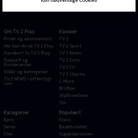
Kun nødvendige cookies
udfald.
Om TV 2 Play
Kanaler
Priser og abonnement
TV 2
Her kan du se TV 2 Play
TV 2 Sport
Gavekort til TV 2 Play
TV 2 News
Support og
TV 2 Echo
Kundecenter
TV 2 Fri
Vilkår og betingelser
TV 2 Charlie
TV 2 NEWS i offentligt
C More
rum
BritBox
SkyShowtime
Oiii
Kategorier
Populært
Børn
Klovn
Serier
Badehotellet
Film
Sygeplejeskolen