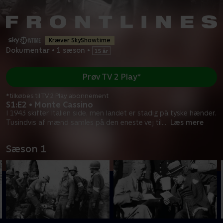
Kræver SkyShowtime
Dokumentar
•
1 sæson
•
Prøv TV 2 Play*
*tilkøbes til TV 2 Play abonnement
S1:E2 • Monte Cassino
I 1943 skifter Italien side, men landet er stadig på tyske hænder.
Tusindvis af mænd samles på den eneste vej til
...
Læs mere
Sæson 1