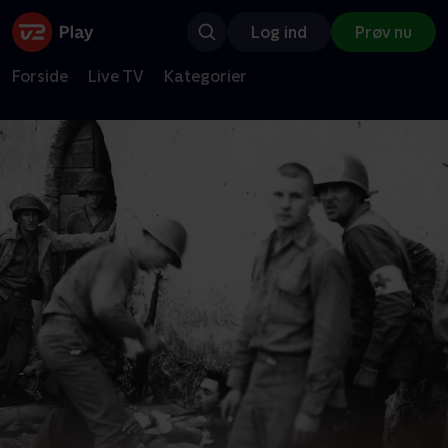
Log ind
Prøv nu
Forside
Live TV
Kategorier