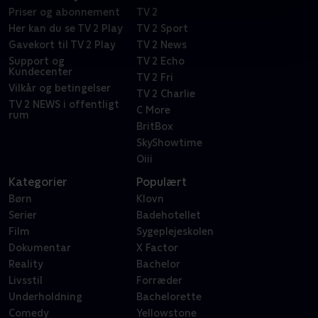
Priser og abonnement
TV 2
Her kan du se TV 2 Play
TV 2 Sport
Gavekort til TV 2 Play
TV 2 News
Support og
TV 2 Echo
Kundecenter
TV 2 Fri
Vilkår og betingelser
TV 2 Charlie
TV 2 NEWS i offentligt
C More
rum
BritBox
SkyShowtime
Oiii
Kategorier
Populært
Børn
Klovn
Serier
Badehotellet
Film
Sygeplejeskolen
Dokumentar
X Factor
Reality
Bachelor
Livsstil
Forræder
Underholdning
Bachelorette
Comedy
Yellowstone