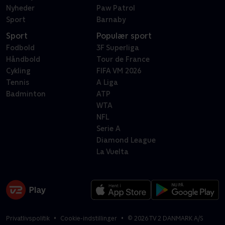
Nyheder
Paw Patrol
Sport
Barnaby
Sport
Populær sport
Fodbold
3F Superliga
Håndbold
Tour de France
Cykling
FIFA VM 2026
Tennis
A Liga
Badminton
ATP
WTA
NFL
Serie A
Diamond League
La Vuelta
Privatlivspolitik
Cookie-indstillinger
©
2026
TV 2 DANMARK A/S