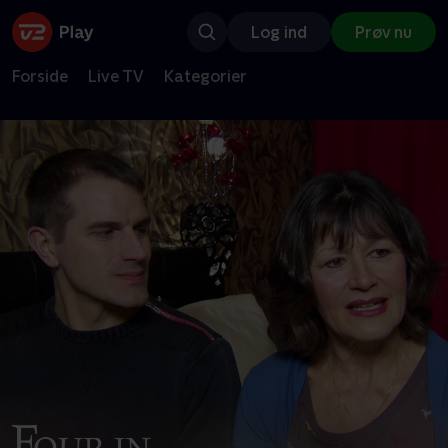
Log ind
Prøv nu
Forside
Live TV
Kategorier