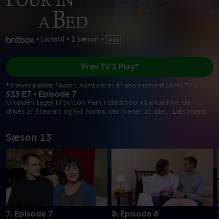
•
Livsstil
•
1 sæson
•
Prøv TV 2 Play*
*Kræver pakken Favorit. Administrer dit abonnement på Mit TV 2.
S13:E7 • Episode 7
Gruppen tager til Sutton Park i Blackpool i Lancashire, der
drives af Stewart og Gill Norris, der mener, at alle
...
Læs mere
Sæson 13
7. Episode 7
8. Episode 8