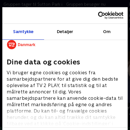
Gruppen tager til Sutton Park i
Gruppen besøger nu
Blackpool i Lancashire, der
Tottington Manor i Edburton i
drives af Stewart og Gill Norris,
West Sussex, hvor ejerne
der mener, at alle værelser bør
Debra og Jamie Tombs påstår
fremstå glitrende og rene
at tilbyde en palæ-oplevelse
8. maj 2023 • 22 min
8. maj 2023 • 22 min
Samtykke
Detaljer
Om
Andre så også
Dine data og cookies
Vi bruger egne cookies og cookies fra
samarbejdspartnere for at give dig den bedste
oplevelse af TV 2 PLAY, til statistik og til at
målrette annoncer til dig. Vores
samarbejdspartnere kan anvende cookie-data til
målrettet markedsføring på egne og andres
Julelys for millioner
Jul på slott
platforme. Du kan til- og fravælge cookies
2022 • Livsstil • 46 min
2020 • Livsstil •
herunder, og du kan altid trække dit samtykke
tilbage ved at klikke på ’Cookie-indstillinger’ i
bunden af siden. Læs mere om hvordan TV 2