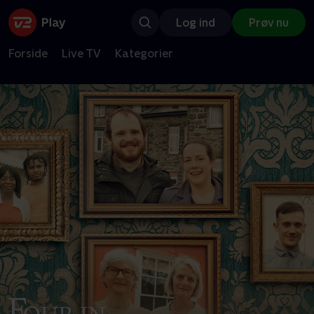
Log ind
Prøv nu
Forside
Live TV
Kategorier