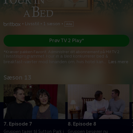
•
Livsstil
•
1 sæson
•
Prøv TV 2 Play*
*Kræver pakken Favorit. Administrer dit abonnement på Mit TV 2.
I livsstilsprogrammet Four in a Bed konkurrerer bed &
breakfast-værter mod hinanden om, hvis hotel kan
...
Læs mere
Sæson 13
7. Episode 7
8. Episode 8
Gruppen tager til Sutton Park i
Gruppen besøger nu