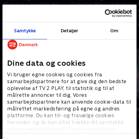
Blackpool i Lancashire, der
Tottington Manor i Edburton i
drives af Stewart og Gill Norris,
West Sussex, hvor ejerne
der mener, at alle værelser bør
Debra og Jamie Tombs påstår
fremstå glitrende og rene
at tilbyde en palæ-oplevelse
8. maj 2023 • 22 min
8. maj 2023 • 22 min
Samtykke
Detaljer
Om
Andre så også
Dine data og cookies
Vi bruger egne cookies og cookies fra
samarbejdspartnere for at give dig den bedste
oplevelse af TV 2 PLAY, til statistik og til at
målrette annoncer til dig. Vores
samarbejdspartnere kan anvende cookie-data til
målrettet markedsføring på egne og andres
Jul på slottet - Warwick
Julelys for m
platforme. Du kan til- og fravælge cookies
2020 • Livsstil • 46 min
2022 • Livsstil •
herunder, og du kan altid trække dit samtykke
tilbage ved at klikke på ’Cookie-indstillinger’ i
bunden af siden. Læs mere om hvordan TV 2