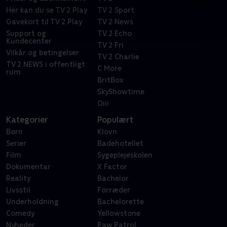
Her kan du se TV 2 Play
TV 2 Sport
Gavekort til TV 2 Play
TV 2 News
Support og
TV 2 Echo
Kundecenter
TV 2 Fri
Vilkår og betingelser
TV 2 Charlie
TV 2 NEWS i offentligt
C More
rum
BritBox
SkyShowtime
Oiii
Kategorier
Populært
Børn
Klovn
Serier
Badehotellet
Film
Sygeplejeskolen
Dokumentar
X Factor
Reality
Bachelor
Livsstil
Forræder
Underholdning
Bachelorette
Comedy
Yellowstone
Nyheder
Paw Patrol