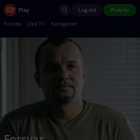
Log ind
Prøv nu
Forside
Live TV
Kategorier
Forsvar