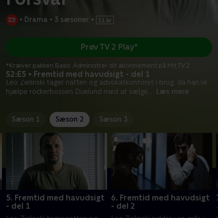
•
Drama
•
3 sæsoner
•
Prøv TV 2 Play*
*Kræver pakken Basis. Administrer dit abonnement på Mit TV 2.
S2:E5 • Fremtid med havudsigt - del 1
Leo Zielinski tager natten og advokatkontoret i brug, da han vil
hjælpe rockerbossen Duelund med at sælge
...
Læs mere
Sæson 1
Sæson 2
Sæson 3
5. Fremtid med havudsigt
6. Fremtid med havudsigt
- del 1
- del 2