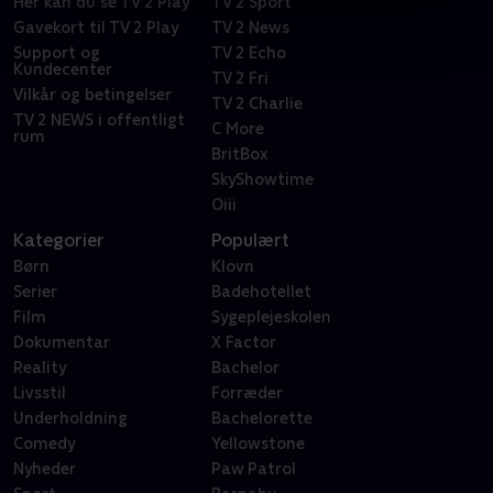
Her kan du se TV 2 Play
TV 2 Sport
Gavekort til TV 2 Play
TV 2 News
Support og
TV 2 Echo
Kundecenter
TV 2 Fri
Vilkår og betingelser
TV 2 Charlie
TV 2 NEWS i offentligt
C More
rum
BritBox
SkyShowtime
Oiii
Kategorier
Populært
Børn
Klovn
Serier
Badehotellet
Film
Sygeplejeskolen
Dokumentar
X Factor
Reality
Bachelor
Livsstil
Forræder
Underholdning
Bachelorette
Comedy
Yellowstone
Nyheder
Paw Patrol