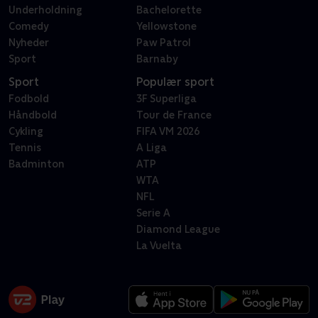
Underholdning
Bachelorette
Comedy
Yellowstone
Nyheder
Paw Patrol
Sport
Barnaby
Sport
Populær sport
Fodbold
3F Superliga
Håndbold
Tour de France
Cykling
FIFA VM 2026
Tennis
A Liga
Badminton
ATP
WTA
NFL
Serie A
Diamond League
La Vuelta