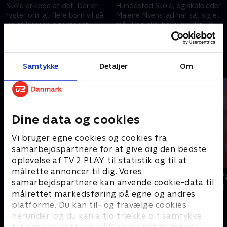
Skole er kede af det. Der er
Hundested Skole, og skoleleder
rygter om, at flere børn vil gå
Malene Nyenstad har sat sig et
ud af klassen og i stedet
mål. Hun skal have mindst 50
begynde i privatskolen i byen.
børn i de nye 0.-klasser ved
24. marts 2022 • 39 min
24. marts 2022 • 39 min
indskrivningen.
Andre så også
Samtykke
Detaljer
Om
Dine data og cookies
Vi bruger egne cookies og cookies fra
samarbejdspartnere for at give dig den bedste
oplevelse af TV 2 PLAY, til statistik og til at
målrette annoncer til dig. Vores
Forført af Jakob
Jens på livsfa
samarbejdspartnere kan anvende cookie-data til
Dokumentar
Dokumentar • 1
målrettet markedsføring på egne og andres
platforme. Du kan til- og fravælge cookies
herunder, og du kan altid trække dit samtykke
tilbage ved at klikke på ’Cookie-indstillinger’ i