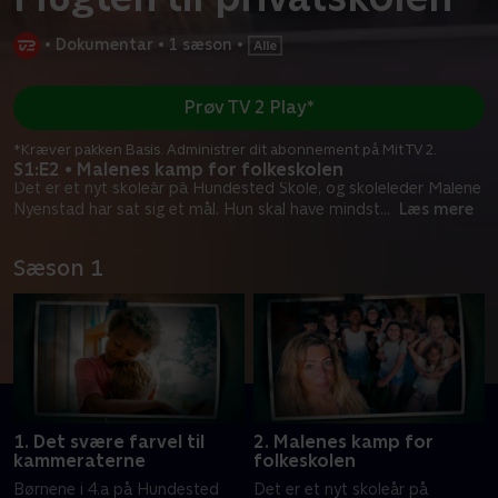
•
Dokumentar
•
1 sæson
•
Prøv TV 2 Play*
*Kræver pakken Basis. Administrer dit abonnement på Mit TV 2.
S1:E2 • Malenes kamp for folkeskolen
Det er et nyt skoleår på Hundested Skole, og skoleleder Malene
Nyenstad har sat sig et mål. Hun skal have mindst
...
Læs mere
Sæson 1
1. Det svære farvel til
2. Malenes kamp for
kammeraterne
folkeskolen
Børnene i 4.a på Hundested
Det er et nyt skoleår på