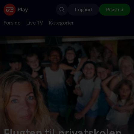
Log ind
Prøv nu
Forside
Live TV
Kategorier
Flugten til privatskolen