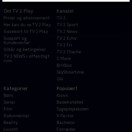
Om TV 2 Play
Kanaler
Priser og abonnement
TV 2
Her kan du se TV 2 Play
TV 2 Sport
Gavekort til TV 2 Play
TV 2 News
Support og
TV 2 Echo
Kundecenter
TV 2 Fri
Vilkår og betingelser
TV 2 Charlie
TV 2 NEWS i offentligt
C More
rum
BritBox
SkyShowtime
Oiii
Kategorier
Populært
Børn
Klovn
Serier
Badehotellet
Film
Sygeplejeskolen
Dokumentar
X Factor
Reality
Bachelor
Livsstil
Forræder