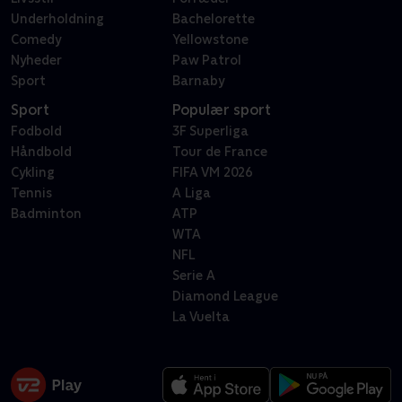
Underholdning
Bachelorette
Comedy
Yellowstone
Nyheder
Paw Patrol
Sport
Barnaby
Sport
Populær sport
Fodbold
3F Superliga
Håndbold
Tour de France
Cykling
FIFA VM 2026
Tennis
A Liga
Badminton
ATP
WTA
NFL
Serie A
Diamond League
La Vuelta