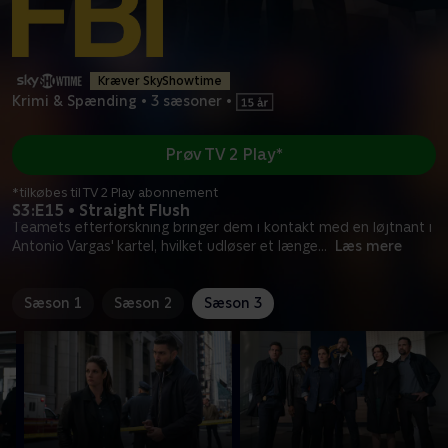
Kræver SkyShowtime
Krimi & Spænding
•
3 sæsoner
•
Prøv TV 2 Play*
*tilkøbes til TV 2 Play abonnement
S3:E15 • Straight Flush
Teamets efterforskning bringer dem i kontakt med en løjtnant i
Antonio Vargas' kartel, hvilket udløser et længe
...
Læs mere
Sæson 1
Sæson 2
Sæson 3