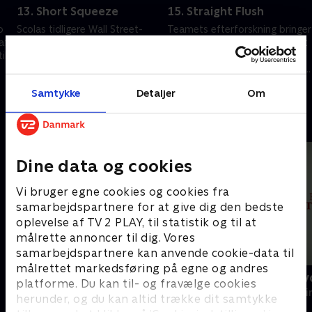
13. Short Squeeze
15. Straight Flush
o
Scolas tidligere Wall Street-
Teamets efterforskning bringer
af
karriere og grundene til, at han
dem i kontakt med en løjtnant
il
forlod den kommer frem i
i Antonio Vargas' kartel, hvilket
lyset.
udløser et længe ventet opgør
mellem Isobel og Vargas.
20. september 2022 • 41 min
20. september 2022 • 41 min
Samtykke
Detaljer
Om
Andre så også
Dine data og cookies
Vi bruger egne cookies og cookies fra
samarbejdspartnere for at give dig den bedste
oplevelse af TV 2 PLAY, til statistik og til at
målrette annoncer til dig. Vores
samarbejdspartnere kan anvende cookie-data til
målrettet markedsføring på egne og andres
Mystiske mord
Mord på kry
platforme. Du kan til- og fravælge cookies
Krimi & Spænding • 3 sæsoner
Krimi & Spændi
herunder, og du kan altid trække dit samtykke