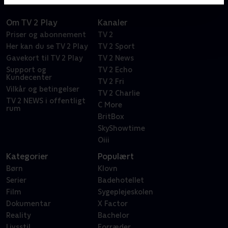
Om TV 2 Play
Kanaler
Priser og abonnement
TV 2
Her kan du se TV 2 Play
TV 2 Sport
Gavekort til TV 2 Play
TV 2 News
Support og
TV 2 Echo
Kundecenter
TV 2 Fri
Vilkår og betingelser
TV 2 Charlie
TV 2 NEWS i offentligt
C More
rum
BritBox
SkyShowtime
Oiii
Kategorier
Populært
Børn
Klovn
Serier
Badehotellet
Film
Sygeplejeskolen
Dokumentar
X Factor
Reality
Bachelor
Livsstil
Forræder