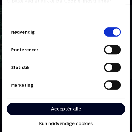
tilbage ved at klikke på ’Cookie-indstillinger’ i
bunden af siden. Læs mere om hvordan TV 2
behandler dine oplysninger i
TV 2s privatlivspolitik
.
Samtykkevalg
Nødvendig
Præferencer
Statistik
Marketing
Om FBI
Tempoet er højt på FBI's New York-kontor, hvor en
eliteenhed bruger sine talenter, sit intellekt og sin
tekniske ekspertise på vigtige sager for at holde New
Acceptér alle
York og resten af landet sikkert.
Kun nødvendige cookies