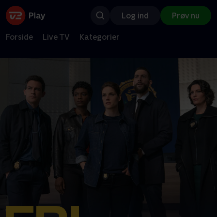
Log ind
Prøv nu
Forside
Live TV
Kategorier