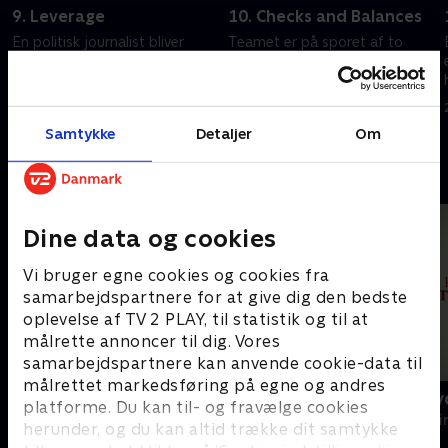
9. Leverage
10. Checks and Balances
En politisk journalist bliver
Teamet er på sporet af to
t
holdt som gidsel uden krav om
forbrydere, der bærer
løsepenge, og teamet må
dyremasker, mens de begår
grave i hendes fortid for at
væbnede røverier. Det seneste
finde frem til
med dødelig udgang.
20. september 2022 • 41 min
20. september 2022 • 40 min
Samtykke
Detaljer
Om
overfaldsmandens motiv.
Andre så også
Dine data og cookies
Vi bruger egne cookies og cookies fra
samarbejdspartnere for at give dig den bedste
oplevelse af TV 2 PLAY, til statistik og til at
målrette annoncer til dig. Vores
samarbejdspartnere kan anvende cookie-data til
målrettet markedsføring på egne og andres
Van der Valk
Mord på kry
platforme. Du kan til- og fravælge cookies
Krimi & Spænding • 4 sæsoner
Krimi & Spændi
herunder, og du kan altid trække dit samtykke