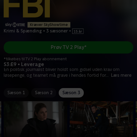
Kræver SkyShowtime
Krimi & Spænding
•
3 sæsoner
•
Prøv TV 2 Play*
*tilkøbes til TV 2 Play abonnement
S3:E9 • Leverage
En politisk journalist bliver holdt som gidsel uden krav om
løsepenge, og teamet må grave i hendes fortid for
...
Læs mere
Sæson 1
Sæson 2
Sæson 3