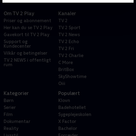
Om TV 2 Play
Kanaler
Priser og abonnement
TV 2
Her kan du se TV 2 Play
TV 2 Sport
Gavekort til TV 2 Play
TV 2 News
Support og
TV 2 Echo
Kundecenter
TV 2 Fri
Vilkår og betingelser
TV 2 Charlie
TV 2 NEWS i offentligt
C More
rum
BritBox
SkyShowtime
Oiii
Kategorier
Populært
Børn
Klovn
Serier
Badehotellet
Film
Sygeplejeskolen
Dokumentar
X Factor
Reality
Bachelor
Livsstil
Forræder