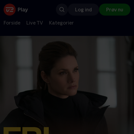
Log ind
Prøv nu
Forside
Live TV
Kategorier