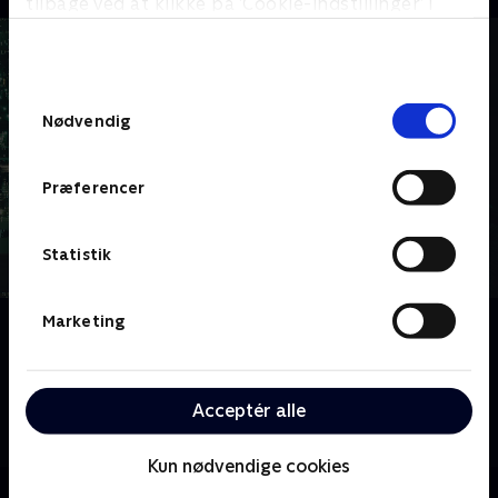
tilbage ved at klikke på ’Cookie-indstillinger’ i
bunden af siden. Læs mere om hvordan TV 2
behandler dine oplysninger i
TV 2s privatlivspolitik
.
Samtykkevalg
Nødvendig
Præferencer
Statistik
Marketing
Om FBI
Tempoet er højt på FBI's New York-kontor, hvor en
eliteenhed bruger sine talenter, sit intellekt og sin
tekniske ekspertise på vigtige sager for at holde New
Acceptér alle
York og resten af landet sikkert.
Kun nødvendige cookies