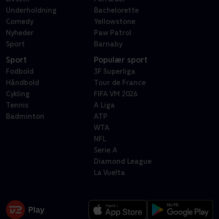
Underholdning
Bachelorette
Comedy
Yellowstone
Nyheder
Paw Patrol
Sport
Barnaby
Sport
Populær sport
Fodbold
3F Superliga
Håndbold
Tour de France
Cykling
FIFA VM 2026
Tennis
A Liga
Badminton
ATP
WTA
NFL
Serie A
Diamond League
La Vuelta