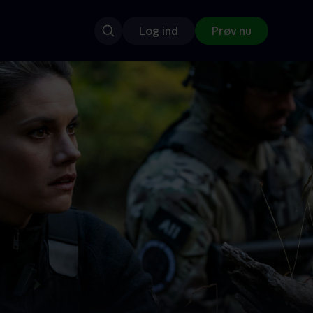
Log ind
Prøv nu