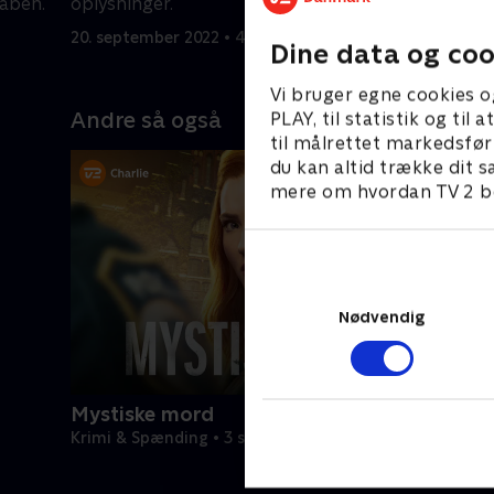
våben.
oplysninger.
20. septem
20. september 2022 • 40 min
Dine data og coo
Vi bruger egne cookies o
Andre så også
PLAY, til statistik og ti
til målrettet markedsfør
du kan altid trække dit s
mere om hvordan TV 2 be
Nødvendig
Mystiske mord
Krimi & Spænding • 3 sæsoner