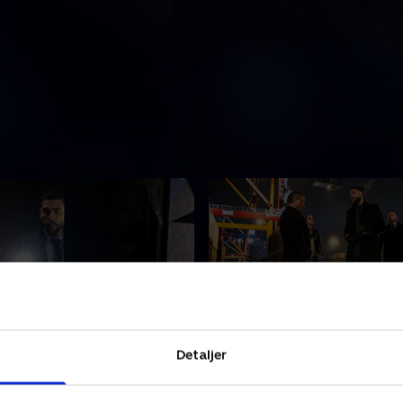
Armorer's Faith
11. Identity Crisis
Detaljer
ndercover som våbenhandler
Maggie og OA leder efter e
ppe salget af farlige våben.
der muligvis er på hævntog