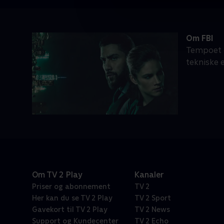
Om FBI
Tempoet er
tekniske e
Om TV 2 Play
Kanaler
Priser og abonnement
TV 2
Her kan du se TV 2 Play
TV 2 Sport
Gavekort til TV 2 Play
TV 2 News
Support og Kundecenter
TV 2 Echo