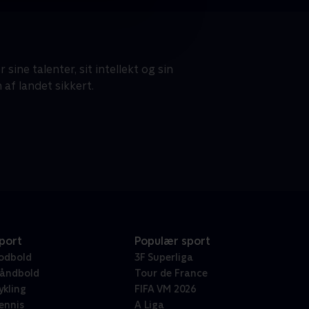
ine talenter, sit intellekt og sin
af landet sikkert.
port
Populær sport
odbold
3F Superliga
åndbold
Tour de France
ykling
FIFA VM 2026
ennis
A Liga