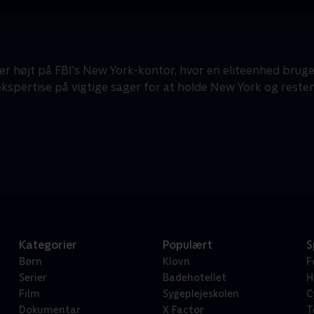
 højt på FBI's New York-kontor, hvor en eliteenhed bruger s
kspertise på vigtige sager for at holde New York og resten 
Kategorier
Populært
S
Børn
Klovn
F
Serier
Badehotellet
H
Film
Sygeplejeskolen
C
Dokumentar
X Factor
T