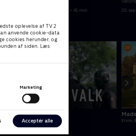
myrdet.
væbne
20. september 2022 • 41 min
20. se
edste oplevelse af TV 2
e kan anvende cookie-data
ge cookies herunder, og
 bunden af siden. Læs
Marketing
an der Valk
Mada
s
Acceptér alle
rimi & Spænding • 4 sæsoner
Krimi 