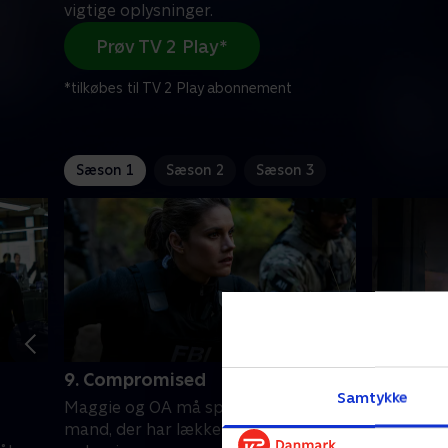
vigtige oplysninger.
Prøv TV 2 Play*
*tilkøbes til TV 2 Play abonnement
Sæson 1
Sæson 2
Sæson 3
9. Compromised
10. The 
Samtykke
Maggie og OA må spore sig ind på en
OA går u
mand, der har lækket vigtige
for at sto