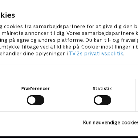
dommer.
ber 2022 • 41 min
20. september 2022 • 41 min
kies
g cookies fra samarbejdspartnere for at give dig den b
l at målrette annoncer til dig. Vores samarbejdspartner
ing på egne og andres platforme. Du kan til- og fravæl
amtykke tilbage ved at klikke på ’Cookie-indstillinger’ i
handler dine oplysninger i
TV 2s privatlivspolitik
.
Samtykkevalg
Præferencer
Statistik
Mord på kryds og tværs
V
Kun nødvendige cookie
Krimi & Spænding • 1 sæsoner
K