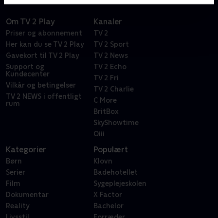
Om TV 2 Play
Kanaler
Priser og abonnement
TV 2
Her kan du se TV 2 Play
TV 2 Sport
Gavekort til TV 2 Play
TV 2 News
Support og
TV 2 Echo
Kundecenter
TV 2 Fri
Vilkår og betingelser
TV 2 Charlie
TV 2 NEWS i offentligt
C More
rum
BritBox
SkyShowtime
Oiii
Kategorier
Populært
Børn
Klovn
Serier
Badehotellet
Film
Sygeplejeskolen
Dokumentar
X Factor
Reality
Bachelor
Livsstil
Forræder