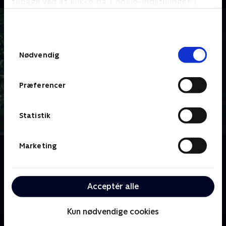
tilbage ved at klikke på ’Cookie-indstillinger’ i
bunden af siden. Læs mere om hvordan TV 2
behandler dine oplysninger i
TV 2s privatlivspolitik
.
Samtykkevalg
Nødvendig
Præferencer
Statistik
Marketing
Om FBI
Tempoet er højt på FBI's New York-kontor, hvor en
eliteenhed bruger sine talenter, sit intellekt og sin
tekniske ekspertise på vigtige sager for at holde New
Acceptér alle
York og resten af landet sikkert.
Kun nødvendige cookies