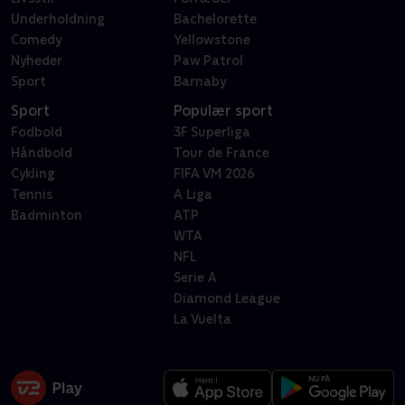
Underholdning
Bachelorette
Comedy
Yellowstone
Nyheder
Paw Patrol
Sport
Barnaby
Sport
Populær sport
Fodbold
3F Superliga
Håndbold
Tour de France
Cykling
FIFA VM 2026
Tennis
A Liga
Badminton
ATP
WTA
NFL
Serie A
Diamond League
La Vuelta