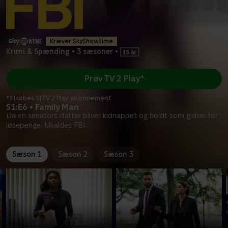
Kræver SkyShowtime
Krimi & Spænding
•
3 sæsoner
•
Prøv TV 2 Play*
*tilkøbes til TV 2 Play abonnement
S1:E6 • Family Man
Da en senators datter bliver kidnappet og holdt som gidsel for
løsepenge, tilkaldes FBI.
Sæson 1
Sæson 2
Sæson 3