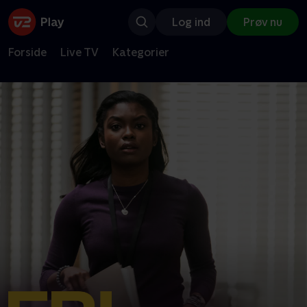
Log ind
Prøv nu
Forside
Live TV
Kategorier