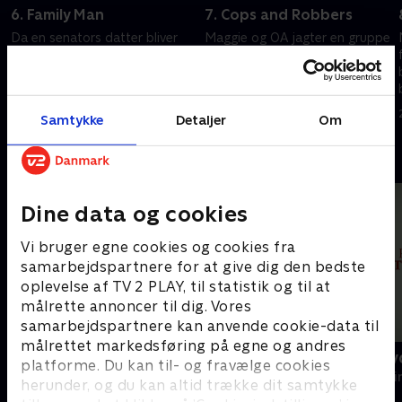
6. Family Man
7. Cops and Robbers
Da en senators datter bliver
Maggie og OA jagter en gruppe
kidnappet og holdt som gidsel
skånselsløse røvere, der er
for løsepenge, tilkaldes FBI.
forklædt som politibetjente.
20. september 2022 • 40 min
20. september 2022 • 41 min
Samtykke
Detaljer
Om
Andre så også
Dine data og cookies
Vi bruger egne cookies og cookies fra
samarbejdspartnere for at give dig den bedste
oplevelse af TV 2 PLAY, til statistik og til at
målrette annoncer til dig. Vores
samarbejdspartnere kan anvende cookie-data til
målrettet markedsføring på egne og andres
Van der Valk
Mord på kry
platforme. Du kan til- og fravælge cookies
Krimi & Spænding • 4 sæsoner
Krimi & Spændi
herunder, og du kan altid trække dit samtykke