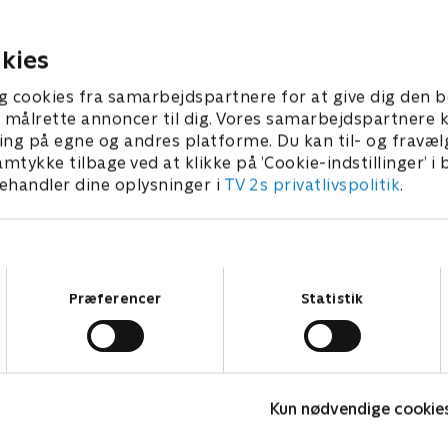
in plan for at få Nadia i sikkerhed.
chef for Bureauet i 
opsigelse. Karlov bli
2. marts 2025 • 59 min
kies
12. marts 2025 • 50 m
g cookies fra samarbejdspartnere for at give dig den b
l at målrette annoncer til dig. Vores samarbejdspartner
ing på egne og andres platforme. Du kan til- og fravæl
amtykke tilbage ved at klikke på ’Cookie-indstillinger’ i
handler dine oplysninger i
TV 2s privatlivspolitik
.
Samtykkevalg
Præferencer
Statistik
Top Dog
T
Kun nødvendige cookie
Krimi & Spænding • 1 sæsoner
K