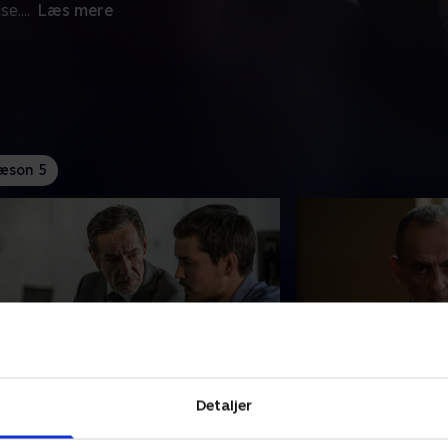
se.
...
Læs mere
æson 5
. Afsnit 8
9. Afsnit 9
Detaljer
pillet om at lægge pres på Karlov
Efter hendes missio
egynder. Samtidig søsætter Malotru
overtager Marie-J