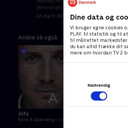
Jeannes hotel i Cairo udsættes for et
s
terrorangreb - og Marie-Jeanne selv
1
er også et mål.
Dine data og coo
12. marts 2025 • 54 min
Vi bruger egne cookies o
PLAY, til statistik og ti
Andre så også
til målrettet markedsfør
du kan altid trække dit s
mere om hvordan TV 2 be
Nødvendig
Alfa
Krimi & Spænding • 1 sæsoner