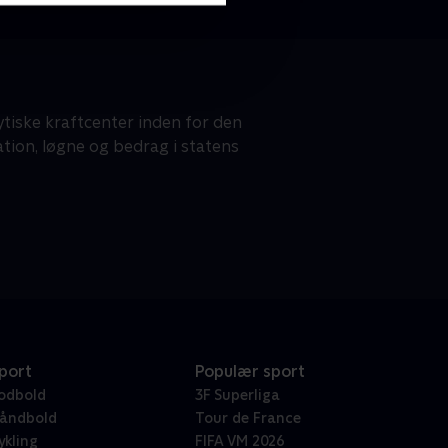
tiske kraftcenter inden for den
tion, løgne og bedrag i statens
port
Populær sport
odbold
3F Superliga
åndbold
Tour de France
ykling
FIFA VM 2026