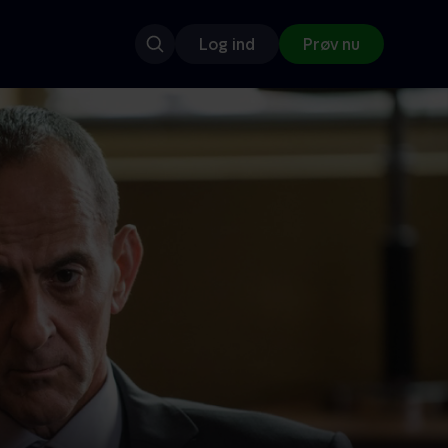
Log ind
Prøv nu