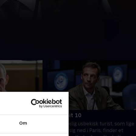
10. Afsnit 10
Om
n i Egypten,
En mærkelig usbekisk turist, som lige
eanne pladsen som
har slået sig ned i Paris, finder et