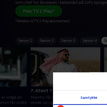
som chef for Bureauet i kølvandet på JJA's opsigel
Prøv TV 2 Play*
*tilkøbes til TV 2 Play abonnement
Sæson 1
Sæson 2
Sæson 3
Sæson 4
S
7. Afsnit 7
8
r at indgå en
Malotru får en ny opgave, der kan
S
Samtykke
teron får ordre
vende op og ned på hans liv. Marie-
b