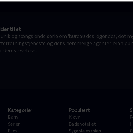
identitet
unik og fængslende serie om 'bureau des légendes', det my
fterretningstjeneste og dens hemmelige agenter. Manipula
r deres levebrød.
Kategorier
Populært
S
Børn
Klovn
F
Serier
Badehotellet
H
Film
Sygeplejeskolen
C