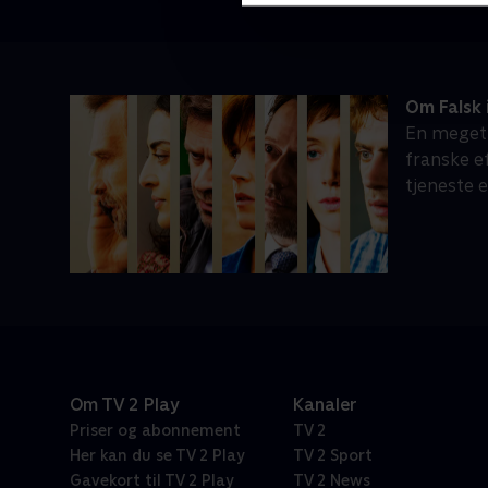
Om Falsk 
En meget 
franske e
tjeneste e
Om TV 2 Play
Kanaler
Priser og abonnement
TV 2
Her kan du se TV 2 Play
TV 2 Sport
Gavekort til TV 2 Play
TV 2 News