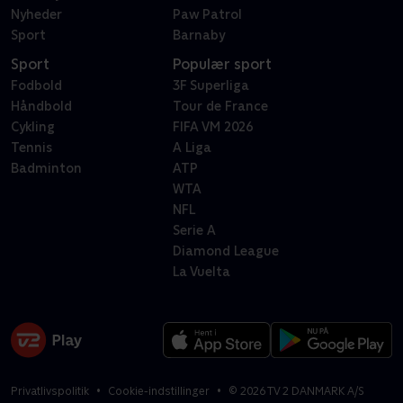
Nyheder
Paw Patrol
Sport
Barnaby
Sport
Populær sport
Fodbold
3F Superliga
Håndbold
Tour de France
Cykling
FIFA VM 2026
Tennis
A Liga
Badminton
ATP
WTA
NFL
Serie A
Diamond League
La Vuelta
Privatlivspolitik
Cookie-indstillinger
©
2026
TV 2 DANMARK A/S