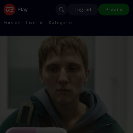
Log ind
Prøv nu
Forside
Live TV
Kategorier