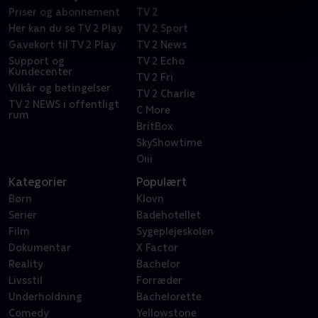
Priser og abonnement
TV 2
Her kan du se TV 2 Play
TV 2 Sport
Gavekort til TV 2 Play
TV 2 News
Support og
TV 2 Echo
Kundecenter
TV 2 Fri
Vilkår og betingelser
TV 2 Charlie
TV 2 NEWS i offentligt
C More
rum
BritBox
SkyShowtime
Oiii
Kategorier
Populært
Børn
Klovn
Serier
Badehotellet
Film
Sygeplejeskolen
Dokumentar
X Factor
Reality
Bachelor
Livsstil
Forræder
Underholdning
Bachelorette
Comedy
Yellowstone