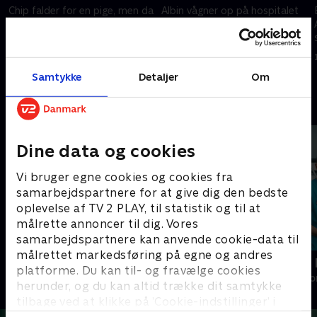
Chip falder for en pige, men da
Albin vågner op på hospitalet
Albin følger med som wing-
med Anita og Felix ved sin side.
man, går det slet ikke som
Han skal opereres akut
planlagt
10. juli 2023 • 22 min
10. juli 2023 • 21 min
Samtykke
Detaljer
Om
Andre så også
Dine data og cookies
Vi bruger egne cookies og cookies fra
samarbejdspartnere for at give dig den bedste
oplevelse af TV 2 PLAY, til statistik og til at
målrette annoncer til dig. Vores
samarbejdspartnere kan anvende cookie-data til
målrettet markedsføring på egne og andres
Hånden på hjertet
Hospitalet i
platforme. Du kan til- og fravælge cookies
Drama • 1 sæsoner
Drama • 1 sæso
herunder, og du kan altid trække dit samtykke
tilbage ved at klikke på ’Cookie-indstillinger’ i
bunden af siden. Læs mere om hvordan TV 2