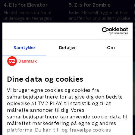
4. E Is for Elevator
5. Z Is for Zombie
,
Holdet sendes ud for at
Fader Mulvehill frygter, at han
t
undersøge en teenagers
er offer for ond undertrykkelse
forsvinden, og hvis forældre
og beder teamet om en
har fundet et pentagram
fortrolig vurdering.
tegnet på gulvet i hans
22. oktober 2025 • 41 min
22. oktober 2025 • 45 min
soveværelse.
Samtykke
Detaljer
Om
Andre så også
Dine data og cookies
Vi bruger egne cookies og cookies fra
samarbejdspartnere for at give dig den bedste
oplevelse af TV 2 PLAY, til statistik og til at
målrette annoncer til dig. Vores
samarbejdspartnere kan anvende cookie-data til
Top Dog
The Au Pair
målrettet markedsføring på egne og andres
Krimi & Spænding • 1 sæsoner
Krimi & Spændi
platforme. Du kan til- og fravælge cookies