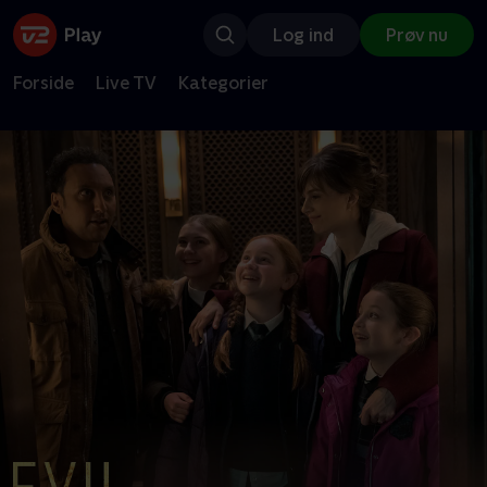
Log ind
Prøv nu
Forside
Live TV
Kategorier