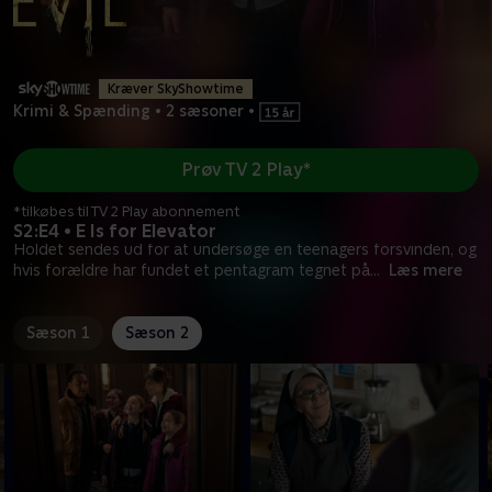
Kræver SkyShowtime
Krimi & Spænding
•
2 sæsoner
•
Prøv TV 2 Play*
*tilkøbes til TV 2 Play abonnement
S2:E4 • E Is for Elevator
Holdet sendes ud for at undersøge en teenagers forsvinden, og
hvis forældre har fundet et pentagram tegnet på
...
Læs mere
Sæson 1
Sæson 2