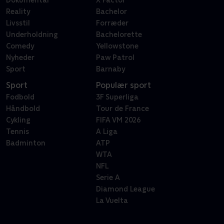
Dokumentar
X Factor
Reality
Bachelor
Livsstil
Forræder
Underholdning
Bachelorette
Comedy
Yellowstone
Nyheder
Paw Patrol
Sport
Barnaby
Sport
Populær sport
Fodbold
3F Superliga
Håndbold
Tour de France
Cykling
FIFA VM 2026
Tennis
A Liga
Badminton
ATP
WTA
NFL
Serie A
Diamond League
La Vuelta