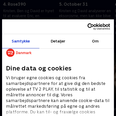
4. Rose390
5. October 31
Kristen, Ben og David er hyret
Kristen og David analyserer en
til at evaluere Eric, en
eksorcisme, men kan ikke blive
tilsyneladende psykopatisk 9-
enige om, hvorvidt situationen
årig dreng. Eric begynder at
er en overnaturlig dæmonisk
holde af David, hvilket giver
besættelse eller en psykisk
1. november 2021 • 41 min
1. november 2021 • 40 min
gruppen nyt håb.
sygdom.
Samtykke
Detaljer
Om
Andre så også
Dine data og cookies
Vi bruger egne cookies og cookies fra
samarbejdspartnere for at give dig den bedste
oplevelse af TV 2 PLAY, til statistik og til at
målrette annoncer til dig. Vores
samarbejdspartnere kan anvende cookie-data til
The Au Pair
Top Dog
målrettet markedsføring på egne og andres
Krimi & Spænding • 1 sæsoner
Krimi & Spændi
platforme. Du kan til- og fravælge cookies