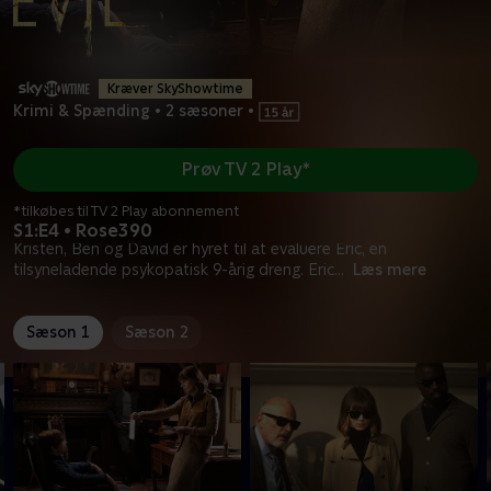
Kræver SkyShowtime
Krimi & Spænding
•
2 sæsoner
•
Prøv TV 2 Play*
*tilkøbes til TV 2 Play abonnement
S1:E4 • Rose390
Kristen, Ben og David er hyret til at evaluere Eric, en
tilsyneladende psykopatisk 9-årig dreng. Eric
...
Læs mere
Sæson 1
Sæson 2