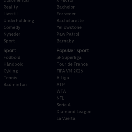
Dokumentar
X Factor
Reality
Bachelor
Livsstil
Forræder
Underholdning
Bachelorette
Comedy
Yellowstone
Nyheder
Paw Patrol
Sport
Barnaby
Sport
Populær sport
Fodbold
3F Superliga
Håndbold
Tour de France
Cykling
FIFA VM 2026
Tennis
A Liga
Badminton
ATP
WTA
NFL
Serie A
Diamond League
La Vuelta