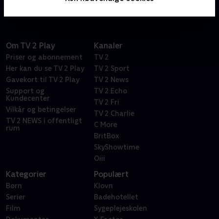
Om TV 2 Play
Kanaler
Priser og abonnement
TV 2
Her kan du se TV 2 Play
TV 2 Sport
Gavekort til TV 2 Play
TV 2 News
Support og
TV 2 Echo
Kundecenter
TV 2 Fri
Vilkår og betingelser
TV 2 Charlie
TV 2 NEWS i offentligt
C More
rum
BritBox
SkyShowtime
Oiii
Kategorier
Populært
Børn
Klovn
Serier
Badehotellet
Film
Sygeplejeskolen