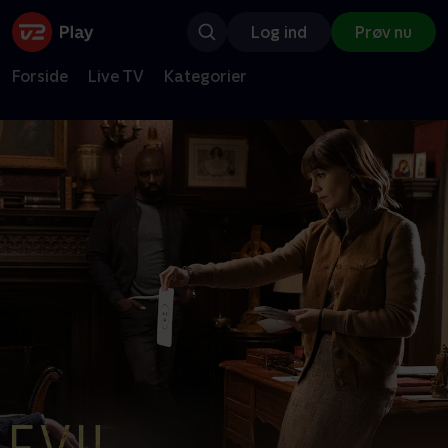
Log ind
Prøv nu
Forside
Live TV
Kategorier