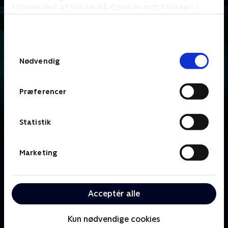
tilbage ved at klikke på ’Cookie-indstillinger’ i
bunden af siden. Læs mere om hvordan TV 2
behandler dine oplysninger i
TV 2s privatlivspolitik
.
Samtykkevalg
Nødvendig
Præferencer
Statistik
Om Er der nogen?
Marketing
Nicolai og Mikkel er på jagt efter det overnaturlige.
De leder efter spøgelser og genfærd i bygninger og
områder, hvor sagn, hændelser og fortællinger giver
Acceptér alle
et fingerpeg om, at der måske er personer der
spøger.
Kun nødvendige cookies