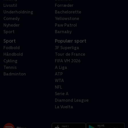
Livsstil
Forræder
Underholdning
Bachelorette
Comedy
Yellowstone
Nyheder
Paw Patrol
Sport
Barnaby
Sport
Populær sport
Fodbold
3F Superliga
Håndbold
Tour de France
Cykling
FIFA VM 2026
Tennis
A Liga
Badminton
ATP
WTA
NFL
Serie A
Diamond League
La Vuelta