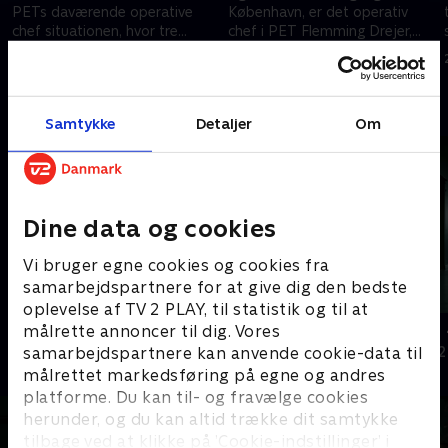
PETs daværende operative
København, er det operativ
chef situationen, hvor tre
chef i PET Flemming Drejer,
bevæbnede terrorister
der er ansvarlig for at stoppe
4. juni 2023 • 49 min
18. juni 2023 • 37 min
pludselig kører rundt i
angrebet
København.
Andre så også
Samtykke
Detaljer
Om
Dine data og cookies
Vi bruger egne cookies og cookies fra
samarbejdspartnere for at give dig den bedste
oplevelse af TV 2 PLAY, til statistik og til at
Station 2
Rejseholdet 
målrette annoncer til dig. Vores
samarbejdspartnere kan anvende cookie-data til
Dokumentar
Dokumentar • 2
målrettet markedsføring på egne og andres
platforme. Du kan til- og fravælge cookies
herunder, og du kan altid trække dit samtykke
tilbage ved at klikke på ’Cookie-indstillinger’ i