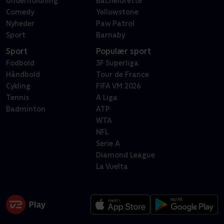
Underholdning
Bachelorette
Comedy
Yellowstone
Nyheder
Paw Patrol
Sport
Barnaby
Sport
Populær sport
Fodbold
3F Superliga
Håndbold
Tour de France
Cykling
FIFA VM 2026
Tennis
A Liga
Badminton
ATP
WTA
NFL
Serie A
Diamond League
La Vuelta