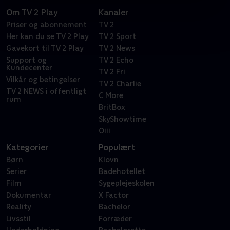
Om TV 2 Play
Kanaler
Priser og abonnement
TV 2
Her kan du se TV 2 Play
TV 2 Sport
Gavekort til TV 2 Play
TV 2 News
Support og
TV 2 Echo
Kundecenter
TV 2 Fri
Vilkår og betingelser
TV 2 Charlie
TV 2 NEWS i offentligt
C More
rum
BritBox
SkyShowtime
Oiii
Kategorier
Populært
Børn
Klovn
Serier
Badehotellet
Film
Sygeplejeskolen
Dokumentar
X Factor
Reality
Bachelor
Livsstil
Forræder