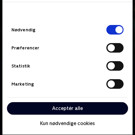
bunden af siden. Læs mere om hvordan TV 2
behandler dine oplysninger i
TV 2s privatlivspolitik
.
Samtykkevalg
Nødvendig
Præferencer
Statistik
Om Efterretningstjenesten
Politiets Efterretningstjeneste arbejder normalt i
dybeste hemmelighed for at beskytte Danmark og
Marketing
danskerne mod trusler udefra. I programmerne
tager topfolk fra PET os med ind i maskinrummet og
giver et unikt indblik i, hvordan de har forsøgt at
Acceptér alle
stoppe terrorangreb.
Kun nødvendige cookies