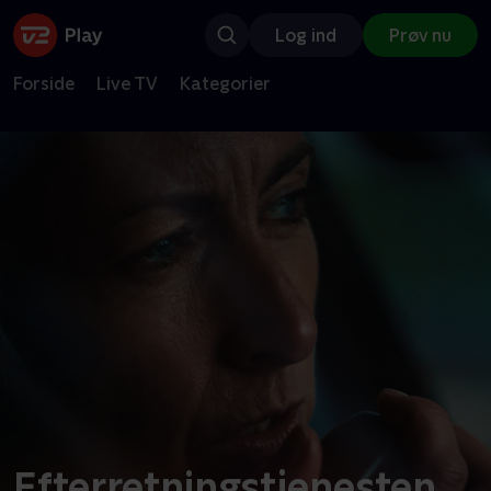
Log ind
Prøv nu
Forside
Live TV
Kategorier
Efterretningstjenesten