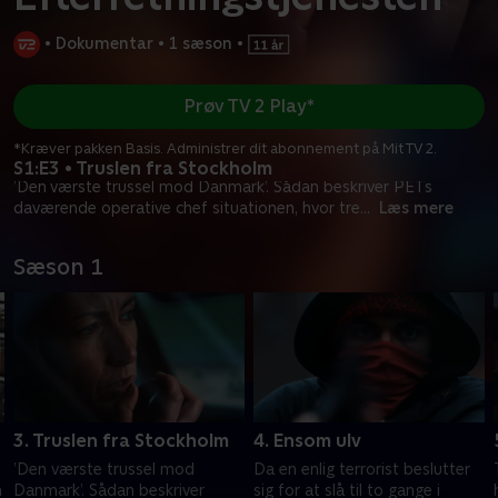
•
Dokumentar
•
1 sæson
•
Prøv TV 2 Play*
*Kræver pakken Basis. Administrer dit abonnement på Mit TV 2.
S1:E3 • Truslen fra Stockholm
’Den værste trussel mod Danmark’. Sådan beskriver PETs
daværende operative chef situationen, hvor tre
...
Læs mere
Sæson 1
3. Truslen fra Stockholm
4. Ensom ulv
’Den værste trussel mod
Da en enlig terrorist beslutter
n
Danmark’. Sådan beskriver
sig for at slå til to gange i