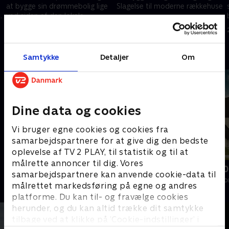
at bygge sin drømmebolig lige
Slagelse til moderne rækkehuse
n
ved siden af den lokale
18. februar 2025 • 9 min
golfbane
11. februar 2025 • 10 min
Andre så også
Samtykke
Detaljer
Om
Dine data og cookies
Vi bruger egne cookies og cookies fra
samarbejdspartnere for at give dig den bedste
oplevelse af TV 2 PLAY, til statistik og til at
målrette annoncer til dig. Vores
Blændende boliger
Til salg i 100
samarbejdspartnere kan anvende cookie-data til
Livsstil • 1 sæsoner
Livsstil • 2 sæs
målrettet markedsføring på egne og andres
platforme. Du kan til- og fravælge cookies
herunder, og du kan altid trække dit samtykke
tilbage ved at klikke på ’Cookie-indstillinger’ i