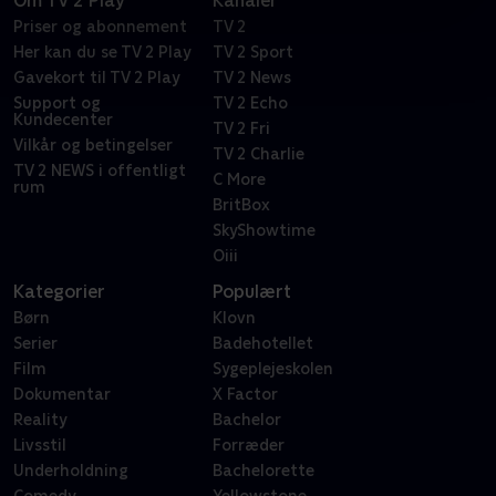
Om TV 2 Play
Kanaler
Priser og abonnement
TV 2
Her kan du se TV 2 Play
TV 2 Sport
Gavekort til TV 2 Play
TV 2 News
Support og
TV 2 Echo
Kundecenter
TV 2 Fri
Vilkår og betingelser
TV 2 Charlie
TV 2 NEWS i offentligt
C More
rum
BritBox
SkyShowtime
Oiii
Kategorier
Populært
Børn
Klovn
Serier
Badehotellet
Film
Sygeplejeskolen
Dokumentar
X Factor
Reality
Bachelor
Livsstil
Forræder
Underholdning
Bachelorette