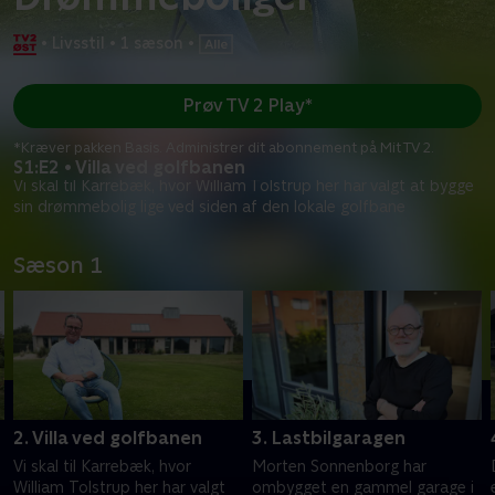
•
Livsstil
•
1 sæson
•
Prøv TV 2 Play*
*Kræver pakken Basis. Administrer dit abonnement på Mit TV 2.
S1:E2 • Villa ved golfbanen
Vi skal til Karrebæk, hvor William Tolstrup her har valgt at bygge
sin drømmebolig lige ved siden af den lokale golfbane
Sæson 1
2. Villa ved golfbanen
3. Lastbilgaragen
Vi skal til Karrebæk, hvor
Morten Sonnenborg har
William Tolstrup her har valgt
ombygget en gammel garage i