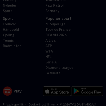
Comedy
Yellowstone
Nyheder
Paw Patrol
Sport
Barnaby
Sport
Populær sport
Fodbold
3F Superliga
Håndbold
Tour de France
Cykling
FIFA VM 2026
Tennis
A Liga
Badminton
ATP
WTA
NFL
Serie A
Diamond League
La Vuelta
Privatlivspolitik
Cookie-indstillinger
©
2026
TV 2 DANMARK A/S