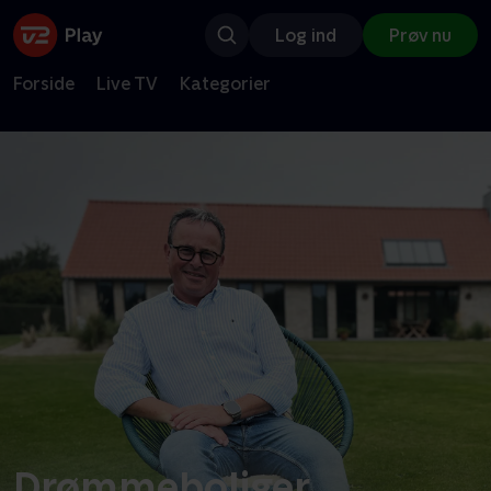
Log ind
Prøv nu
Forside
Live TV
Kategorier
Drømmeboliger