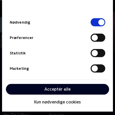
bunden af siden. Læs mere om hvordan TV 2
behandler dine oplysninger i
TV 2s privatlivspolitik
.
Samtykkevalg
Nødvendig
Præferencer
Statistik
Om Drømmeboliger
I Drømmeboliger ser vi på fascinerende hjem i vores
Marketing
region. Serien giver dig et kig ind bag facaden på
boliger, der bryder med det konventionelle, og viser,
hvordan mennesker har skabt deres helt personlige
Acceptér alle
drømmehjem med passion og sans for detaljer.
Kun nødvendige cookies