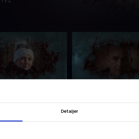
 TV 2.
ridende forklaringer
3. Det tvivlsomme motiv
adte til Anders Mark Hansen
Politiets efterforskning sæ
ar. En gennemgang af
lup. Hvad skulle Anders i sk
 Ronni Elgs forklaring viser,
Hvorfor skulle han dø? Var d
Detaljer
 noget, der ikke stemmer.
jalousidrab, eller var drabet
rockerrelateret?
r 2021 • 29 min
2. marts 2021 • 29 min