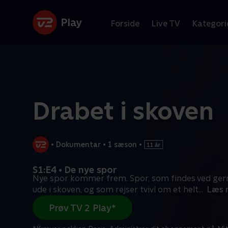
Forside
Live TV
Kategori
Drabet i skoven
•
Dokumentar
•
1 sæson
•
S1:E4 • De nye spor
Nye spor kommer frem. Spor, som findes ved ger
ude i skoven, og som rejser tvivl om et helt
...
Læs 
Prøv TV 2 Play*