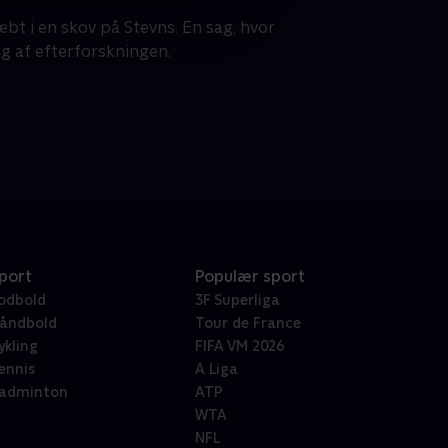
t i en skov på Stevns. En sag, hvor
ng af efterforskningen.
port
Populær sport
odbold
3F Superliga
åndbold
Tour de France
ykling
FIFA VM 2026
ennis
A Liga
adminton
ATP
WTA
NFL