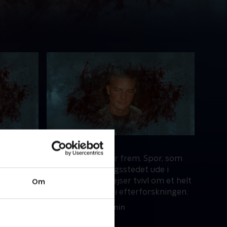
4. De nye spor
ttes under
Nye spor kommer frem. Spor, som
oven?
findes ved gerningsstedet ude i
et et
skoven, og som rejser tvivl om et helt
Om
afgørende punkt i efterforskningen.
9. marts 2021 • 29 min