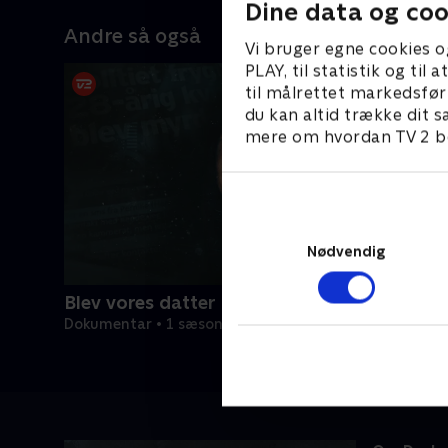
Dine data og coo
Andre så også
Vi bruger egne cookies o
PLAY, til statistik og ti
til målrettet markedsfør
du kan altid trække dit s
mere om hvordan TV 2 be
Nødvendig
Blev vores datter myrdet?
Dokumentar • 1 sæsoner