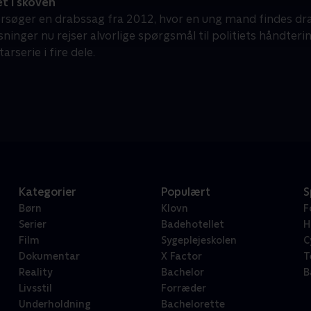
t i skoven
rsøger en drabssag fra 2012, hvor en ung mand findes dræb
sninger nu rejser alvorlige spørgsmål til politiets håndteri
rserie i fire dele.
Kategorier
Populært
S
Børn
Klovn
F
Serier
Badehotellet
H
Film
Sygeplejeskolen
C
Dokumentar
X Factor
T
Reality
Bachelor
B
Livsstil
Forræder
Underholdning
Bachelorette