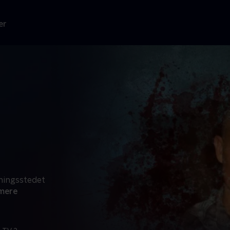
er
ningsstedet
mere