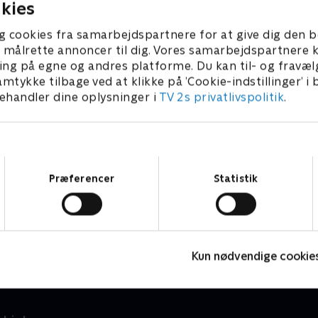
kies
g cookies fra samarbejdspartnere for at give dig den b
l at målrette annoncer til dig. Vores samarbejdspartner
ing på egne og andres platforme. Du kan til- og fravæl
amtykke tilbage ved at klikke på ’Cookie-indstillinger’ i
handler dine oplysninger i
TV 2s privatlivspolitik
.
Samtykkevalg
Præferencer
Statistik
Rejseholdet - jagten på en morder
D
Dokumentar • 2 sæsoner
D
Kun nødvendige cookie