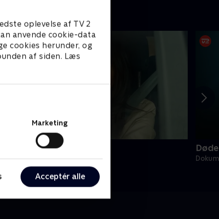
edste oplevelse af TV 2
e kan anvende cookie-data
ge cookies herunder, og
 bunden af siden. Læs
Marketing
et næsten perfekte drab
Døde
okumentar • 1 sæsoner
Dokume
s
Acceptér alle