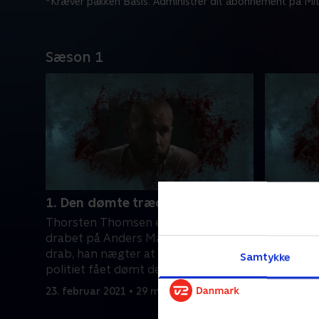
*Kræver pakken Basis. Administrer dit abonnement på Mit
Sæson 1
1. Den dømte træder frem
2. Modst
Thorsten Thomsen er dømt for
De efterl
drabet på Anders Mark Hansen. Et
savner sv
drab, han nægter at have begået. Har
kronvidnet
Samtykke
politiet fået dømt den forkerte
at der er
mand?
23. februar 2021 • 29 min
23. februa