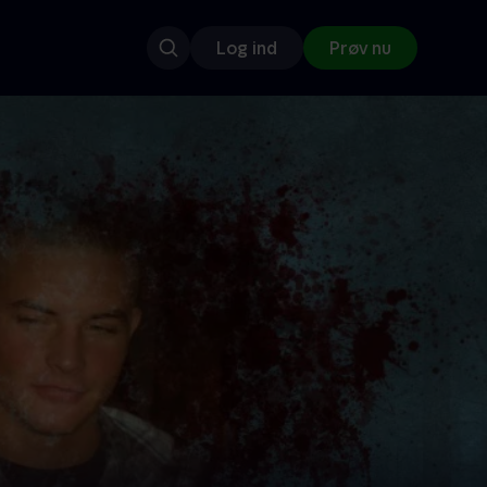
Log ind
Prøv nu