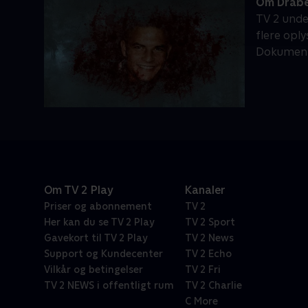
Om Drabe
TV 2 unde
flere oply
Dokumenta
Om TV 2 Play
Kanaler
Priser og abonnement
TV 2
Her kan du se TV 2 Play
TV 2 Sport
Gavekort til TV 2 Play
TV 2 News
Support og Kundecenter
TV 2 Echo
Vilkår og betingelser
TV 2 Fri
TV 2 NEWS i offentligt rum
TV 2 Charlie
C More