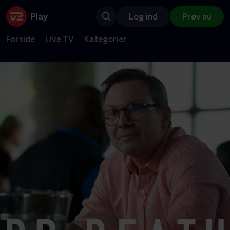
Log ind
Prøv nu
Forside
Live TV
Kategorier