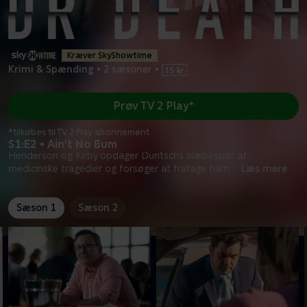
Kræver SkyShowtime
Krimi & Spænding
•
2 sæsoner
•
Prøv TV 2 Play*
*tilkøbes til TV 2 Play abonnement
S1:E2 • Ain't No Bum
Henderson og Kirby opdager Duntschs slæbespor af
medicinske tragedier og forsøger at fratage ham
...
Læs mere
Sæson 1
Sæson 2