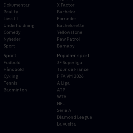
Dokumentar
X Factor
Reality
Bachelor
Livsstil
Forræder
Underholdning
Bachelorette
Comedy
Yellowstone
Nyheder
Paw Patrol
Sport
Barnaby
Sport
Populær sport
Fodbold
3F Superliga
Håndbold
Tour de France
Cykling
FIFA VM 2026
Tennis
A Liga
Badminton
ATP
WTA
NFL
Serie A
Diamond League
La Vuelta