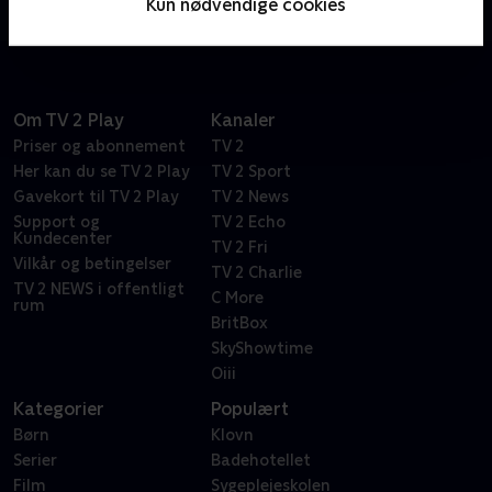
Kun nødvendige cookies
begivenheder.
Om TV 2 Play
Kanaler
Priser og abonnement
TV 2
Her kan du se TV 2 Play
TV 2 Sport
Gavekort til TV 2 Play
TV 2 News
Support og
TV 2 Echo
Kundecenter
TV 2 Fri
Vilkår og betingelser
TV 2 Charlie
TV 2 NEWS i offentligt
C More
rum
BritBox
SkyShowtime
Oiii
Kategorier
Populært
Børn
Klovn
Serier
Badehotellet
Film
Sygeplejeskolen