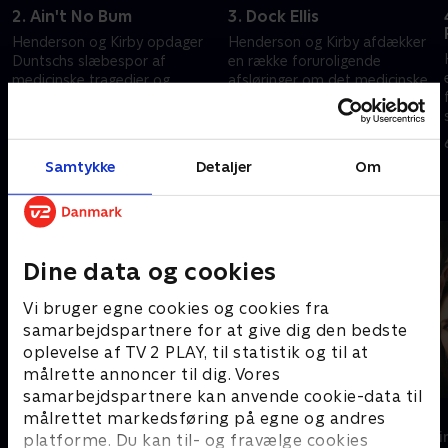
2. Ain't No Bum
3. Dock Ellis
Henderson og Kirby opdager
Henderson og Kirby afdækker
Duntschs slæbespor af
en række foruroligende
medicinske tragedier og
afsløringer om det medicinske
t
forsøger at fratage ham hans
systems ansvar for Duntschs
lægeautorisation.
karriere.
6. januar 2025 • 45 min
6. januar 2025 • 45 min
Samtykke
Detaljer
Om
Andre så også
Dine data og cookies
Vi bruger egne cookies og cookies fra
samarbejdspartnere for at give dig den bedste
oplevelse af TV 2 PLAY, til statistik og til at
målrette annoncer til dig. Vores
samarbejdspartnere kan anvende cookie-data til
Trigger Point
Top Dog
målrettet markedsføring på egne og andres
Krimi & Spænding • 3 sæsoner
Krimi & Spændi
platforme. Du kan til- og fravælge cookies